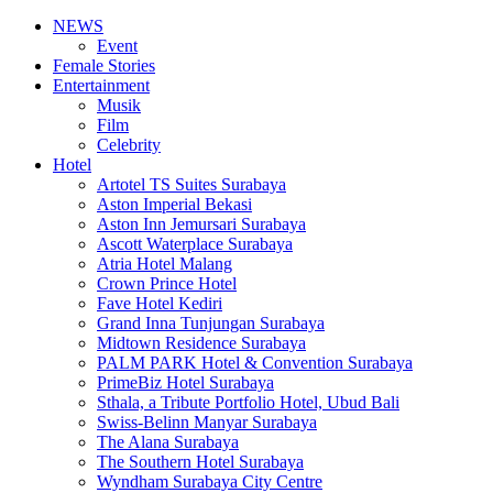
NEWS
Event
Female Stories
Entertainment
Musik
Film
Celebrity
Hotel
Artotel TS Suites Surabaya
Aston Imperial Bekasi
Aston Inn Jemursari Surabaya
Ascott Waterplace Surabaya
Atria Hotel Malang
Crown Prince Hotel
Fave Hotel Kediri
Grand Inna Tunjungan Surabaya
Midtown Residence Surabaya
PALM PARK Hotel & Convention Surabaya
PrimeBiz Hotel Surabaya
Sthala, a Tribute Portfolio Hotel, Ubud Bali
Swiss-Belinn Manyar Surabaya
The Alana Surabaya
The Southern Hotel Surabaya
Wyndham Surabaya City Centre