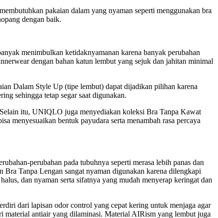
uan membutuhkan pakaian dalam yang nyaman seperti menggunakan bra
nopang dengan baik.
kan banyak menimbulkan ketidaknyamanan karena banyak perubahan
l. Innerwear dengan bahan katun lembut yang sejuk dan jahitan minimal
an Dalam Style Up (tipe lembut) dapat dijadikan pilihan karena
ng sehingga tetap segar saat digunakan.
Selain itu, UNIQLO juga menyediakan koleksi Bra Tanpa Kawat
 bisa menyesuaikan bentuk payudara serta menambah rasa percaya
erubahan-perubahan pada tubuhnya seperti merasa lebih panas dan
an Bra Tanpa Lengan sangat nyaman digunakan karena dilengkapi
, halus, dan nyaman serta sifatnya yang mudah menyerap keringat dan
diri dari lapisan odor control yang cepat kering untuk menjaga agar
 material antiair yang dilaminasi. Material AIRism yang lembut juga