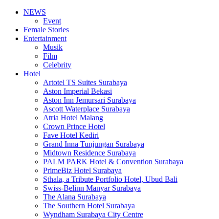
NEWS
Event
Female Stories
Entertainment
Musik
Film
Celebrity
Hotel
Artotel TS Suites Surabaya
Aston Imperial Bekasi
Aston Inn Jemursari Surabaya
Ascott Waterplace Surabaya
Atria Hotel Malang
Crown Prince Hotel
Fave Hotel Kediri
Grand Inna Tunjungan Surabaya
Midtown Residence Surabaya
PALM PARK Hotel & Convention Surabaya
PrimeBiz Hotel Surabaya
Sthala, a Tribute Portfolio Hotel, Ubud Bali
Swiss-Belinn Manyar Surabaya
The Alana Surabaya
The Southern Hotel Surabaya
Wyndham Surabaya City Centre