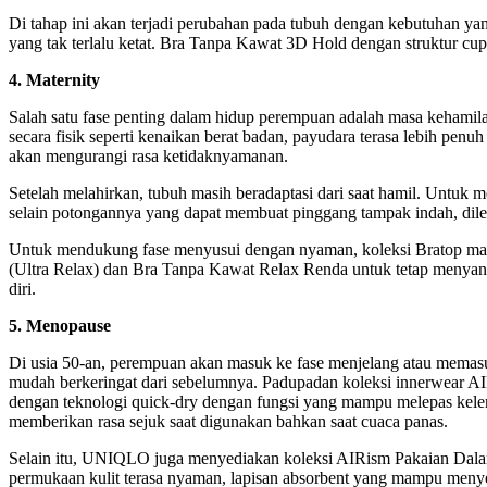
Di tahap ini akan terjadi perubahan pada tubuh dengan kebutuhan 
yang tak terlalu ketat. Bra Tanpa Kawat 3D Hold dengan struktur c
4. Maternity
Salah satu fase penting dalam hidup perempuan adalah masa kehamil
secara fisik seperti kenaikan berat badan, payudara terasa lebih pen
akan mengurangi rasa ketidaknyamanan.
Setelah melahirkan, tubuh masih beradaptasi dari saat hamil. Untuk
selain potongannya yang dapat membuat pinggang tampak indah, dile
Untuk mendukung fase menyusui dengan nyaman, koleksi Bratop ma
(Ultra Relax) dan Bra Tanpa Kawat Relax Renda untuk tetap menyang
diri.
5. Menopause
Di usia 50-an, perempuan akan masuk ke fase menjelang atau memasu
mudah berkeringat dari sebelumnya. Padupadan koleksi innerwear A
dengan teknologi quick-dry dengan fungsi yang mampu melepas kelemb
memberikan rasa sejuk saat digunakan bahkan saat cuaca panas.
Selain itu, UNIQLO juga menyediakan koleksi AIRism Pakaian Dalam Me
permukaan kulit terasa nyaman, lapisan absorbent yang mampu menyera