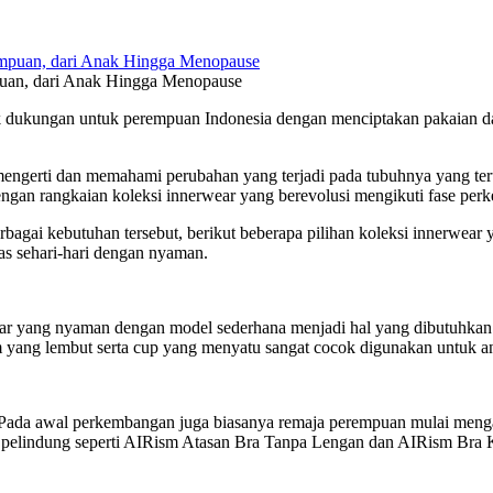
uan, dari Anak Hingga Menopause
 dukungan untuk perempuan Indonesia dengan menciptakan pakaian da
ngerti dan memahami perubahan yang terjadi pada tubuhnya yang teru
dengan rangkaian koleksi innerwear yang berevolusi mengikuti fase p
bagai kebutuhan tersebut, berikut beberapa pilihan koleksi innerwea
s sehari-hari dengan nyaman.
r yang nyaman dengan model sederhana menjadi hal yang dibutuhkan u
m yang lembut serta cup yang menyatu sangat cocok digunakan untuk a
a. Pada awal perkembangan juga biasanya remaja perempuan mulai men
 pelindung seperti AIRism Atasan Bra Tanpa Lengan dan AIRism Bra Ka