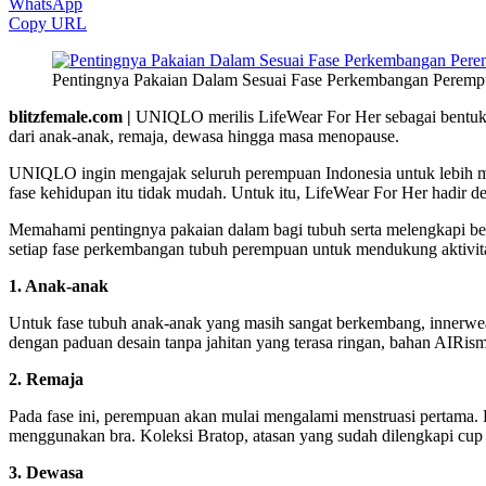
WhatsApp
Copy URL
Pentingnya Pakaian Dalam Sesuai Fase Perkembangan Peremp
blitzfemale.com |
UNIQLO merilis LifeWear For Her sebagai bentuk
dari anak-anak, remaja, dewasa hingga masa menopause.
UNIQLO ingin mengajak seluruh perempuan Indonesia untuk lebih me
fase kehidupan itu tidak mudah. Untuk itu, LifeWear For Her hadir 
Memahami pentingnya pakaian dalam bagi tubuh serta melengkapi ber
setiap fase perkembangan tubuh perempuan untuk mendukung aktivita
1. Anak-anak
Untuk fase tubuh anak-anak yang masih sangat berkembang, innerwea
dengan paduan desain tanpa jahitan yang terasa ringan, bahan AIRis
2. Remaja
Pada fase ini, perempuan akan mulai mengalami menstruasi pertam
menggunakan bra. Koleksi Bratop, atasan yang sudah dilengkapi cup
3. Dewasa