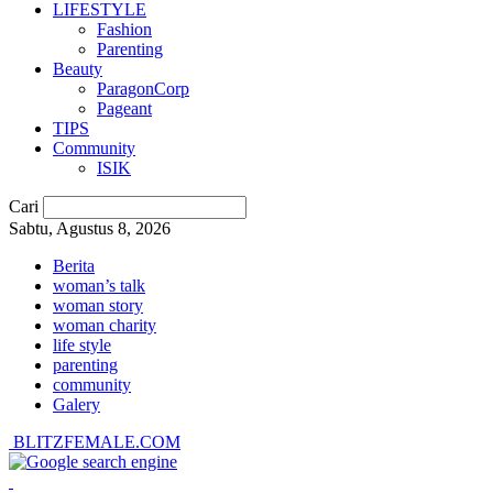
LIFESTYLE
Fashion
Parenting
Beauty
ParagonCorp
Pageant
TIPS
Community
ISIK
Cari
Sabtu, Agustus 8, 2026
Berita
woman’s talk
woman story
woman charity
life style
parenting
community
Galery
BLITZFEMALE.COM