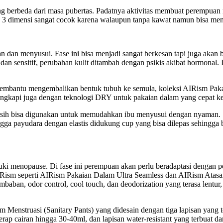
yang berbeda dari masa pubertas. Padatnya aktivitas membuat peremp
up 3 dimensi sangat cocok karena walaupun tanpa kawat namun bisa me
an dan menyusui. Fase ini bisa menjadi sangat berkesan tapi juga a
uh dan sensitif, perubahan kulit ditambah dengan psikis akibat hormona
 membantu mengembalikan bentuk tubuh ke semula, koleksi AIRism Pakai
ngkapi juga dengan teknologi DRY untuk pakaian dalam yang cepat keri
sih bisa digunakan untuk memudahkan ibu menyusui dengan nyaman. 
ga payudara dengan elastis didukung cup yang bisa dilepas sehingga
ki menopause. Di fase ini perempuan akan perlu beradaptasi dengan p
IRism seperti AIRism Pakaian Dalam Ultra Seamless dan AIRism Atas
aban, odor control, cool touch, dan deodorization yang terasa lentur
nstruasi (Sanitary Pants) yang didesain dengan tiga lapisan yang ter
p cairan hingga 30-40ml, dan lapisan water-resistant yang terbuat dari