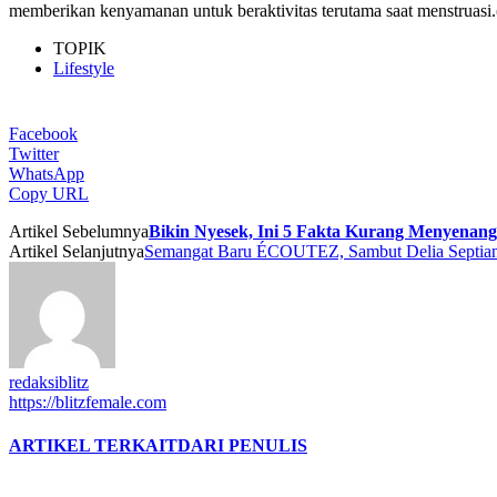
memberikan kenyamanan untuk beraktivitas terutama saat menstruasi
TOPIK
Lifestyle
Facebook
Twitter
WhatsApp
Copy URL
Artikel Sebelumnya
Bikin Nyesek, Ini 5 Fakta Kurang Menyenan
Artikel Selanjutnya
Semangat Baru ÉCOUTEZ, Sambut Delia Septian
redaksiblitz
https://blitzfemale.com
ARTIKEL TERKAIT
DARI PENULIS