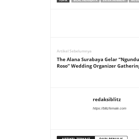
TOPIK
BILAL INDRAJAYA
ENTERTAINMENT
MUSI
Artikel Sebelumnya
The Alana Surabaya Gelar “Ngund
Roso” Wedding Organizer Gatherin
redaksiblitz
https://blitzfemale.com
ARTIKEL TERKAIT
DARI PENULIS