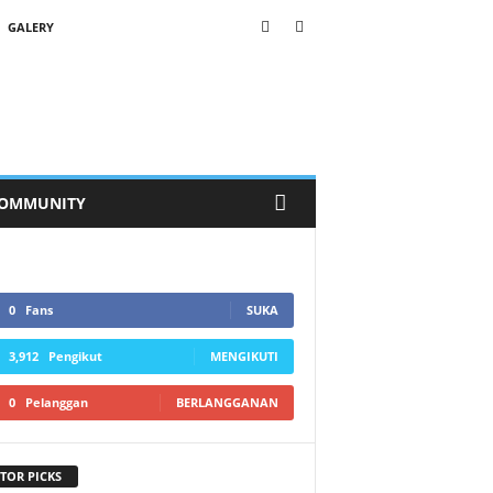
GALERY
OMMUNITY
0
Fans
SUKA
3,912
Pengikut
MENGIKUTI
0
Pelanggan
BERLANGGANAN
TOR PICKS