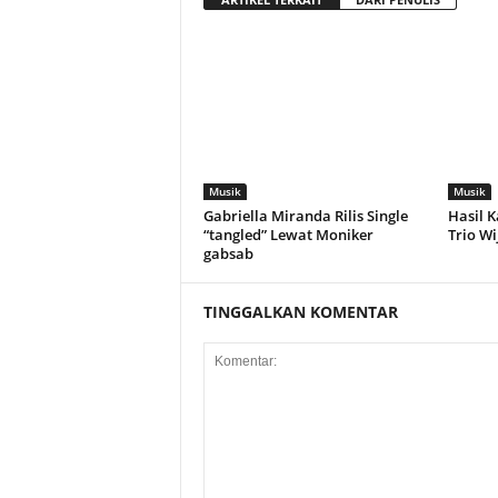
Musik
Musik
Gabriella Miranda Rilis Single
Hasil K
“tangled” Lewat Moniker
Trio W
gabsab
TINGGALKAN KOMENTAR