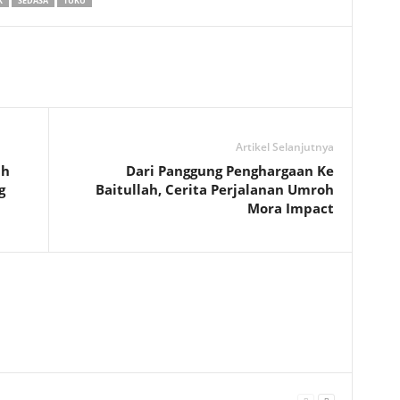
K
SEDASA
TUKU
Artikel Selanjutnya
uh
Dari Panggung Penghargaan Ke
g
Baitullah, Cerita Perjalanan Umroh
Mora Impact