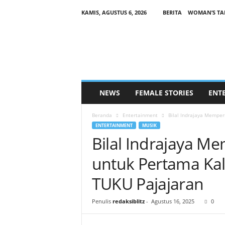
KAMIS, AGUSTUS 6, 2026
BERITA
WOMAN’S TA
B
L
I
T
Z
F
E
NEWS
FEMALE STORIES
ENT
M
A
Beranda
Entertainment
Bilal Indrajaya Memper
L
ENTERTAINMENT
MUSIK
E
Bilal Indrajaya 
.
C
untuk Pertama Kali
O
M
TUKU Pajajaran
Penulis
redaksiblitz
-
Agustus 16, 2025
0