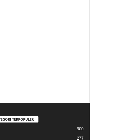
TEGORI TERPOPULER
900
277