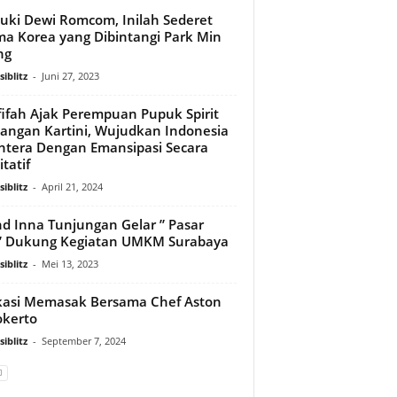
luki Dewi Romcom, Inilah Sederet
a Korea yang Dibintangi Park Min
ng
iblitz
-
Juni 27, 2023
ifah Ajak Perempuan Pupuk Spirit
angan Kartini, Wujudkan Indonesia
htera Dengan Emansipasi Secara
tatif
iblitz
-
April 21, 2024
d Inna Tunjungan Gelar ” Pasar
” Dukung Kegiatan UMKM Surabaya
iblitz
-
Mei 13, 2023
asi Memasak Bersama Chef Aston
kerto
iblitz
-
September 7, 2024