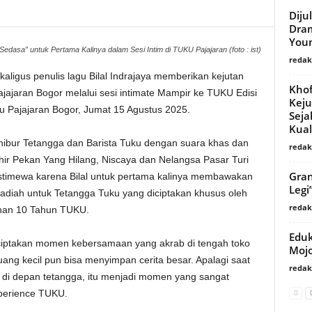
Diju
Dram
You
dasa” untuk Pertama Kalinya dalam Sesi Intim di TUKU Pajajaran (foto : ist)
redaks
kaligus penulis lagu Bilal Indrajaya memberikan kejutan
Khof
jajaran Bogor melalui sesi intimate Mampir ke TUKU Edisi
Keju
u Pajajaran Bogor, Jumat 15 Agustus 2025.
Seja
Kuali
ghibur Tetangga dan Barista Tuku dengan suara khas dan
redaks
hir Pekan Yang Hilang, Niscaya dan Nelangsa Pasar Turi
Gran
stimewa karena Bilal untuk pertama kalinya membawakan
Legi
adiah untuk Tetangga Tuku yang diciptakan khusus oleh
redaks
anan 10 Tahun TUKU.
Eduk
nciptakan momen kebersamaan yang akrab di tengah toko
Mojo
ang kecil pun bisa menyimpan cerita besar. Apalagi saat
redaks
 di depan tetangga, itu menjadi momen yang sangat
xperience TUKU.