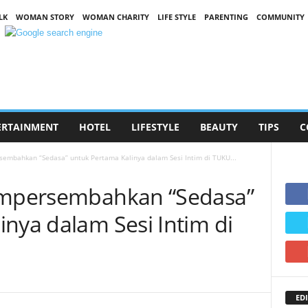
LK
WOMAN STORY
WOMAN CHARITY
LIFE STYLE
PARENTING
COMMUNITY
ERTAINMENT
HOTEL
LIFESTYLE
BEAUTY
TIPS
C
sembahkan “Sedasa” untuk Pertama Kalinya dalam Sesi Intim di TUKU...
Mempersembahkan “Sedasa”
nya dalam Sesi Intim di
EDI