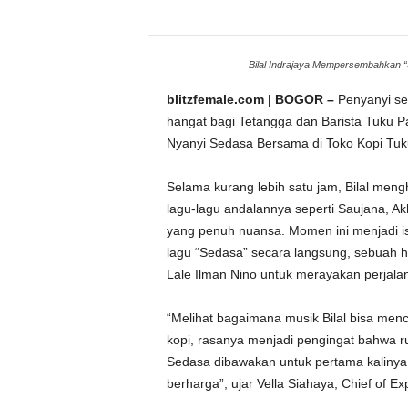
Bilal Indrajaya Mempersembahkan “Se
blitzfemale.com | BOGOR –
Penyanyi se
hangat bagi Tetangga dan Barista Tuku Pa
Nyanyi Sedasa Bersama di Toko Kopi Tuk
Selama kurang lebih satu jam, Bilal men
lagu-lagu andalannya seperti Saujana, Ak
yang penuh nuansa. Momen ini menjadi i
lagu “Sedasa” secara langsung, sebuah h
Lale Ilman Nino untuk merayakan perjal
“Melihat bagaimana musik Bilal bisa me
kopi, rasanya menjadi pengingat bahwa ru
Sedasa dibawakan untuk pertama kalinya
berharga”, ujar Vella Siahaya, Chief of E