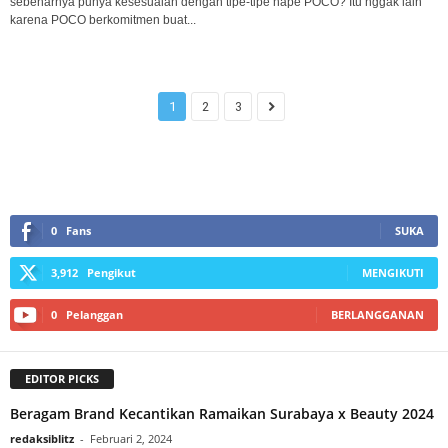
sebenarnya punya kesesuaian dengan tipe-tipe hape POCO? Itu nggak lain
karena POCO berkomitmen buat...
1
2
3
0
Fans
SUKA
3,912
Pengikut
MENGIKUTI
0
Pelanggan
BERLANGGANAN
EDITOR PICKS
Beragam Brand Kecantikan Ramaikan Surabaya x Beauty 2024
redaksiblitz
-
Februari 2, 2024