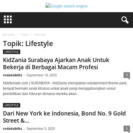
Beranda
Topik
Lifestyle
Topik: Lifestyle
LIFESTYLE
KidZania Surabaya Ajarkan Anak Untuk
Bekerja di Berbagai Macam Profesi
redaksiblitz
-
September 19, 2025
0
blitzfemale.com | SURABAYA - KidZania merupakan edutainment theme park,
tempat bermain anak khusus untuk anak yang menggabungkan unsur
pendidikan dan hiburan dimana mereka akan...
LIFESTYLE
Dari New York ke Indonesia, Bond No. 9 Gold
Street &...
redaksiblitz
-
September 3, 2025
0