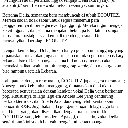
“Mungkin sudah pertanda, nggak sengaja Delia ikut nyanyi (di
acara itu),” seru Leo mewakili rekan-rekannya, sumringah.
Bersama Delia, semangat baru membuncah di tubuh ÉCOUTEZ.
Mereka sudah tidak sabar untuk segera menemui para
penggemarnya di berbagai event panggung. Mereka ingin mengejar
ketertinggalan, dan selama menjalani beberapa kali latihan sangat
terasa aura nostalgia saat kembali mendengar suara Delia
menyanyikan lagu-lagu ÉCOUTEZ.
Dengan kembalinya Delia, bukan hanya persiapan manggung yang
dipanaskan, melainkan juga ada rencana untuk segera melepas karya
rekaman baru. Rencananya, selama bulan puasa mereka akan
memaksimalkan waktu untuk menggarap
single
, dan menargetkan
bisa rampung setelah Lebaran.
Lalu paralel dengan rencana itu, ÉCOUTEZ juga segera merancang
konsep untuk kebutuhan manggung, dimana akan dilakukan
beberapa penyesuaian dengan karakter vokal Delia yang berkontur
pop. Khususnya di lagu-lagu era Andrea Lee yang cenderung
berkarakter rock, dan Sheila Anandara yang lebih kental akan
pengaruh R&B. Juga bakal ada pengembangan di lagu-lagu lama
era Delia, yang akan disesuaikan dengan aransemen terkini
ÉCOUTEZ yang lebih modern. Apalagi, di sisi lain, vokal Delia
sendiri pun kini sudah banyak mengalami pengembangan.