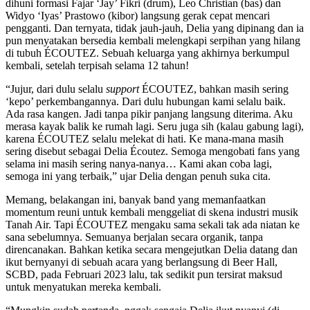
dihuni formasi Fajar ‘Jay’ Fikri (drum), Leo Christian (bas) dan
Widyo ‘Iyas’ Prastowo (kibor) langsung gerak cepat mencari
pengganti. Dan ternyata, tidak jauh-jauh, Delia yang dipinang dan ia
pun menyatakan bersedia kembali melengkapi serpihan yang hilang
di tubuh ÉCOUTEZ. Sebuah keluarga yang akhirnya berkumpul
kembali, setelah terpisah selama 12 tahun!
“Jujur, dari dulu selalu
support
ÉCOUTEZ, bahkan masih sering
‘kepo’ perkembangannya. Dari dulu hubungan kami selalu baik.
Ada rasa kangen. Jadi tanpa pikir panjang langsung diterima. Aku
merasa kayak balik ke rumah lagi. Seru juga sih (kalau gabung lagi),
karena ÉCOUTEZ selalu melekat di hati. Ke mana-mana masih
sering disebut sebagai Delia Écoutez. Semoga mengobati fans yang
selama ini masih sering nanya-nanya… Kami akan coba lagi,
semoga ini yang terbaik,” ujar Delia dengan penuh suka cita.
Memang, belakangan ini, banyak band yang memanfaatkan
momentum reuni untuk kembali menggeliat di skena industri musik
Tanah Air. Tapi ÉCOUTEZ mengaku sama sekali tak ada niatan ke
sana sebelumnya. Semuanya berjalan secara organik, tanpa
direncanakan. Bahkan ketika secara mengejutkan Delia datang dan
ikut bernyanyi di sebuah acara yang berlangsung di Beer Hall,
SCBD, pada Februari 2023 lalu, tak sedikit pun tersirat maksud
untuk menyatukan mereka kembali.