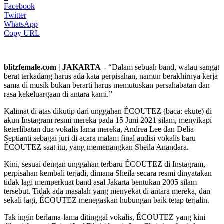
Facebook
Twitter
WhatsApp
Copy URL
blitzfemale.com | JAKARTA –
“Dalam sebuah band, walau sangat
berat terkadang harus ada kata perpisahan, namun berakhirnya kerja
sama di musik bukan berarti harus memutuskan persahabatan dan
rasa kekeluargaan di antara kami.”
Kalimat di atas dikutip dari unggahan ÉCOUTEZ (baca: ekute) di
akun Instagram resmi mereka pada 15 Juni 2021 silam, menyikapi
keterlibatan dua vokalis lama mereka, Andrea Lee dan Delia
Septianti sebagai juri di acara malam final audisi vokalis baru
ÉCOUTEZ saat itu, yang memenangkan Sheila Anandara.
Kini, sesuai dengan unggahan terbaru ÉCOUTEZ di Instagram,
perpisahan kembali terjadi, dimana Sheila secara resmi dinyatakan
tidak lagi memperkuat band asal Jakarta bentukan 2005 silam
tersebut. Tidak ada masalah yang menyekat di antara mereka, dan
sekali lagi, ÉCOUTEZ menegaskan hubungan baik tetap terjalin.
Tak ingin berlama-lama ditinggal vokalis, ÉCOUTEZ yang kini