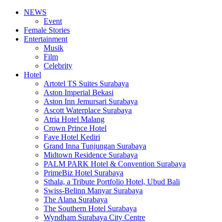
NEWS
Event
Female Stories
Entertainment
Musik
Film
Celebrity
Hotel
Artotel TS Suites Surabaya
Aston Imperial Bekasi
Aston Inn Jemursari Surabaya
Ascott Waterplace Surabaya
Atria Hotel Malang
Crown Prince Hotel
Fave Hotel Kediri
Grand Inna Tunjungan Surabaya
Midtown Residence Surabaya
PALM PARK Hotel & Convention Surabaya
PrimeBiz Hotel Surabaya
Sthala, a Tribute Portfolio Hotel, Ubud Bali
Swiss-Belinn Manyar Surabaya
The Alana Surabaya
The Southern Hotel Surabaya
Wyndham Surabaya City Centre