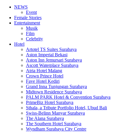
NEWS
Event
Female Stories
Entertainment
Musik
Film
Celebrity
Hotel
Artotel TS Suites Surabaya
Aston Imperial Bekasi
Aston Inn Jemursari Surabaya
Ascott Waterplace Surabaya
Atria Hotel Malang
Crown Prince Hotel
Fave Hotel Kediri
Grand Inna Tunjungan Surabaya
Midtown Residence Surabaya
PALM PARK Hotel & Convention Surabaya
PrimeBiz Hotel Surabaya
Sthala, a Tribute Portfolio Hotel, Ubud Bali
Swiss-Belinn Manyar Surabaya
The Alana Surabaya
The Southern Hotel Surabaya
Wyndham Surabaya City Centre