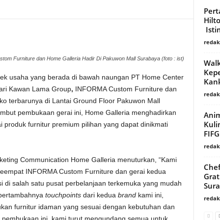
Pert
Hilt
Ist
redaks
m Furniture dan Home Galleria Hadir Di Pakuwon Mall Surabaya (foto : ist)
Walk
Kepe
ek usaha yang berada di bawah naungan
PT Home Center
Kank
dari Kawan Lama Group
,
INFORMA Custom Furniture dan
redaks
o terbarunya di Lantai Ground Floor Pakuwon Mall
mbut pembukaan gerai ini, Home Galleria menghadirkan
Anim
Kul
produk furnitur premium pilihan yang dapat dinikmati
FIFG
redaks
rketing Communication Home Galleria menuturkan, “Kami
Chef
 keempat INFORMA Custom Furniture dan gerai kedua
Grat
si di salah satu pusat perbelanjaan terkemuka yang mudah
Sur
n bertambahnya
touchpoints
dari kedua
brand
kami ini,
redaks
n furnitur idaman yang sesuai dengan kebutuhan dan
pembukaan ini, kami turut mengundang semua untuk