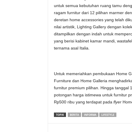
untuk semua kebutuhan ruang tamu dengan
ragam furnitur dari 12 pilihan marmer de
deretan home accessories yang telah diku
nilai artistik, Lighting Gallery dengan ko
ditampilkan dengan indah untuk memperca
yang berisi kabinet kamar mandi, wastafel
ternama asal Italia.
Untuk memeriahkan pembukaan Home Ga
Furniture dan Home Galleria menghadirk
furnitur premium pilihan. Hingga tanggal
potongan harga istimewa untuk furnitur p
Rp500 ribu yang terdapat pada
flyer
Home 
TOPIK
BERITA
INFORMA
LIFESTYLE