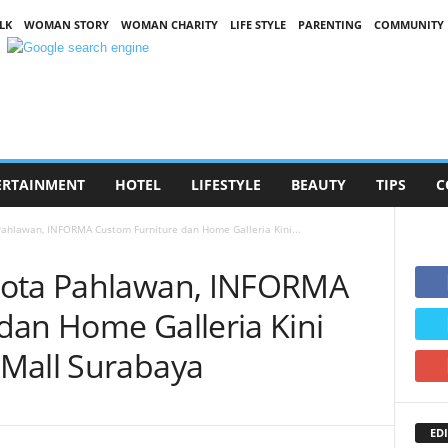
LK
WOMAN STORY
WOMAN CHARITY
LIFE STYLE
PARENTING
COMMUNITY
ERTAINMENT
HOTEL
LIFESTYLE
BEAUTY
TIPS
C
ahlawan, INFORMA Custom Furniture dan Home Galleria Kini...
Kota Pahlawan, INFORMA
dan Home Galleria Kini
 Mall Surabaya
EDI