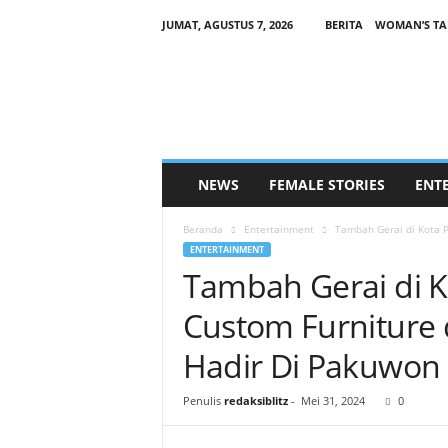
JUMAT, AGUSTUS 7, 2026
BERITA
WOMAN’S TA
B
L
I
T
Z
F
E
NEWS
FEMALE STORIES
ENT
M
A
Beranda
Entertainment
Tambah Gerai di Kota P
L
ENTERTAINMENT
E
Tambah Gerai di 
.
C
Custom Furniture 
O
M
Hadir Di Pakuwon
Penulis
redaksiblitz
-
Mei 31, 2024
0