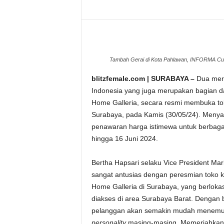
Tambah Gerai di Kota Pahlawan, INFORMA Custo
blitzfemale.com | SURABAYA –
Dua mer
Indonesia yang juga merupakan bagian 
Home Galleria, secara resmi membuka tok
Surabaya, pada Kamis (30/05/24). Menya
penawaran harga istimewa untuk berbagai 
hingga 16 Juni 2024.
Bertha Hapsari selaku Vice President Ma
sangat antusias dengan peresmian toko
Home Galleria di Surabaya, yang berloka
diakses di area Surabaya Barat. Denga
pelanggan akan semakin mudah menemuka
personality
masing-masing. Memeriahkan 