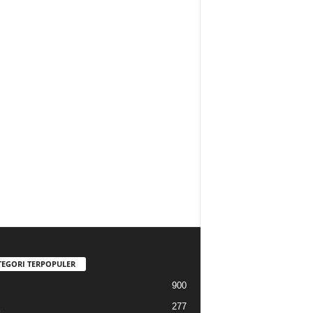
TEGORI TERPOPULER
900
277