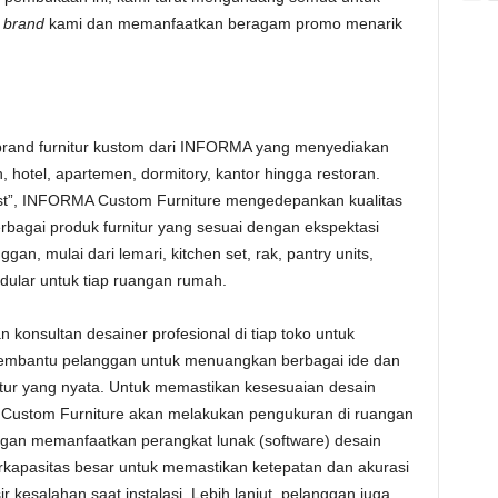
a
brand
kami dan memanfaatkan beragam promo menarik
and furnitur kustom dari INFORMA yang menyediakan
h, hotel, apartemen, dormitory, kantor hingga restoran.
st”, INFORMA Custom Furniture mengedepankan kualitas
bagai produk furnitur yang sesuai dengan ekspektasi
gan, mulai dari lemari, kitchen set, rak, pantry units,
dular untuk tiap ruangan rumah.
onsultan desainer profesional di tiap toko untuk
embantu pelanggan untuk menuangkan berbagai ide dan
itur yang nyata. Untuk memastikan kesesuaian desain
Custom Furniture akan melakukan pengukuran di ruangan
gan memanfaatkan perangkat lunak (software) desain
erkapasitas besar untuk memastikan ketepatan dan akurasi
r kesalahan saat instalasi. Lebih lanjut, pelanggan juga