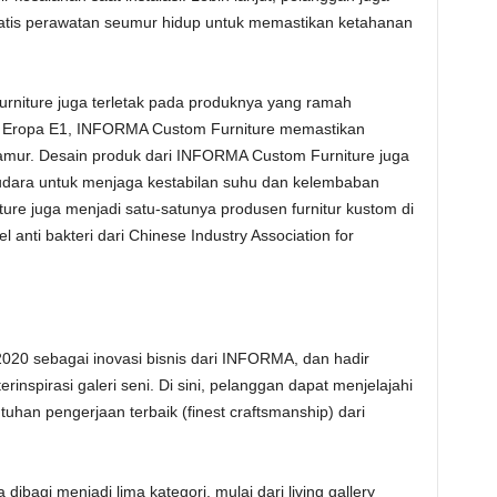
ratis perawatan seumur hidup untuk memastikan ketahanan
rniture juga terletak pada produknya yang ramah
 Eropa E1, INFORMA Custom Furniture memastikan
jamur. Desain produk dari INFORMA Custom Furniture juga
udara untuk menjaga kestabilan suhu dan kelembaban
ture juga menjadi satu-satunya produsen furnitur kustom di
 anti bakteri dari Chinese Industry Association for
.
2020 sebagai inovasi bisnis dari INFORMA, dan hadir
erinspirasi galeri seni. Di sini, pelanggan dapat menjelajahi
uhan pengerjaan terbaik (finest craftsmanship) dari
dibagi menjadi lima kategori, mulai dari living gallery