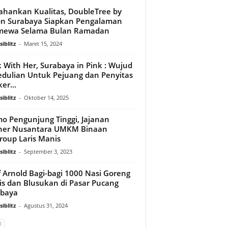
ahankan Kualitas, DoubleTree by
on Surabaya Siapkan Pengalaman
imewa Selama Bulan Ramadan
iblitz
-
Maret 15, 2024
 With Her, Surabaya in Pink : Wujud
dulian Untuk Pejuang dan Penyitas
er...
iblitz
-
Oktober 14, 2025
o Pengunjung Tinggi, Jajanan
iner Nusantara UMKM Binaan
roup Laris Manis
iblitz
-
September 3, 2023
 Arnold Bagi-bagi 1000 Nasi Goreng
is dan Blusukan di Pasar Pucang
abaya
iblitz
-
Agustus 31, 2024