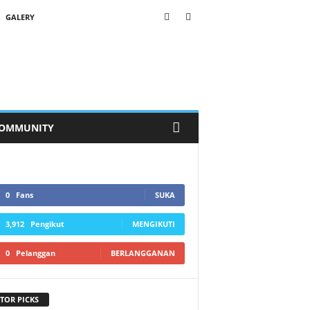
GALERY
OMMUNITY
0
Fans
SUKA
3,912
Pengikut
MENGIKUTI
0
Pelanggan
BERLANGGANAN
TOR PICKS