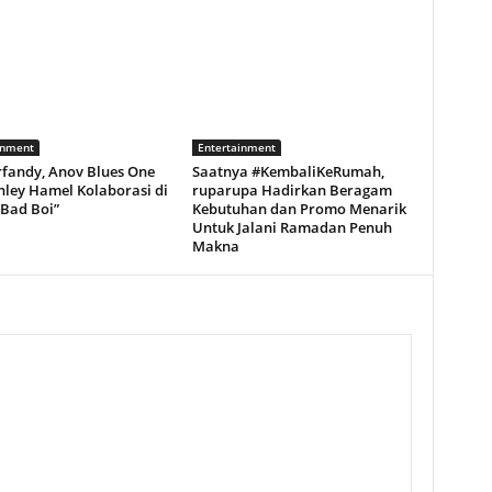
inment
Entertainment
rfandy, Anov Blues One
Saatnya #KembaliKeRumah,
hley Hamel Kolaborasi di
ruparupa Hadirkan Beragam
“Bad Boi”
Kebutuhan dan Promo Menarik
Untuk Jalani Ramadan Penuh
Makna