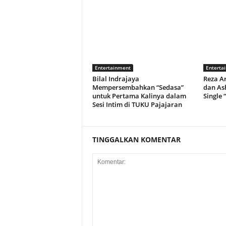
Entertainment
Enterta
Bilal Indrajaya
Reza A
Mempersembahkan “Sedasa”
dan As
untuk Pertama Kalinya dalam
Single 
Sesi Intim di TUKU Pajajaran
TINGGALKAN KOMENTAR