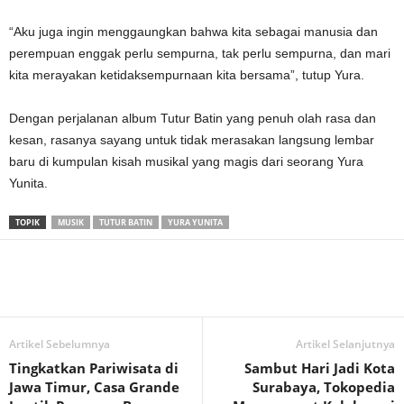
“Aku juga ingin menggaungkan bahwa kita sebagai manusia dan
perempuan enggak perlu sempurna, tak perlu sempurna, dan mari
kita merayakan ketidaksempurnaan kita bersama”, tutup Yura.
Dengan perjalanan album Tutur Batin yang penuh olah rasa dan
kesan, rasanya sayang untuk tidak merasakan langsung lembar
baru di kumpulan kisah musikal yang magis dari seorang Yura
Yunita.
TOPIK
MUSIK
TUTUR BATIN
YURA YUNITA
Artikel Sebelumnya
Artikel Selanjutnya
Tingkatkan Pariwisata di
Sambut Hari Jadi Kota
Jawa Timur, Casa Grande
Surabaya, Tokopedia