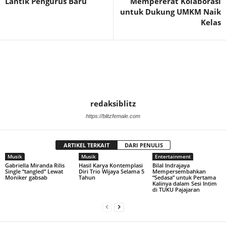
Lantik Pengurus Baru
Mempererat Kolaborasi
untuk Dukung UMKM Naik
Kelas
redaksiblitz
https://blitzfemale.com
ARTIKEL TERKAIT
DARI PENULIS
Musik
Musik
Entertainment
Gabriella Miranda Rilis
Hasil Karya Kontemplasi
Bilal Indrajaya
Single “tangled” Lewat
Diri Trio Wijaya Selama 5
Mempersembahkan
Moniker gabsab
Tahun
“Sedasa” untuk Pertama
Kalinya dalam Sesi Intim
di TUKU Pajajaran