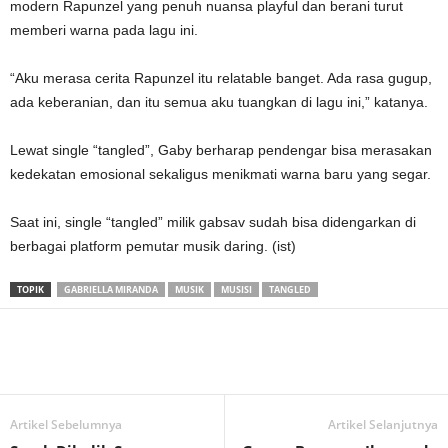
modern Rapunzel yang penuh nuansa playful dan berani turut
memberi warna pada lagu ini.
“Aku merasa cerita Rapunzel itu relatable banget. Ada rasa gugup,
ada keberanian, dan itu semua aku tuangkan di lagu ini,” katanya.
Lewat single “tangled”, Gaby berharap pendengar bisa merasakan
kedekatan emosional sekaligus menikmati warna baru yang segar.
Saat ini, single “tangled” milik gabsav sudah bisa didengarkan di
berbagai platform pemutar musik daring. (ist)
TOPIK
GABRIELLA MIRANDA
MUSIK
MUSISI
TANGLED
Artikel Sebelumnya
Artikel Selanjutnya