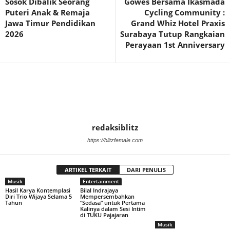
Sosok Dibalik Seorang
Gowes Bersama Ikasmada
Puteri Anak & Remaja
Cycling Community :
Jawa Timur Pendidikan
Grand Whiz Hotel Praxis
2026
Surabaya Tutup Rangkaian
Perayaan 1st Anniversary
redaksiblitz
https://blitzfemale.com
ARTIKEL TERKAIT
DARI PENULIS
Musik
Entertainment
Hasil Karya Kontemplasi
Bilal Indrajaya
Diri Trio Wijaya Selama 5
Mempersembahkan
Tahun
“Sedasa” untuk Pertama
Kalinya dalam Sesi Intim
di TUKU Pajajaran
Musik