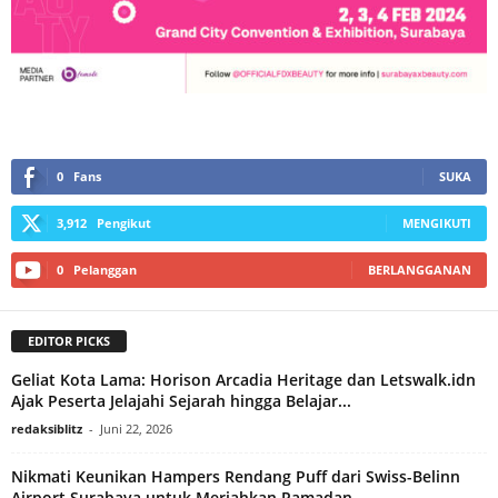
0
Fans
SUKA
3,912
Pengikut
MENGIKUTI
0
Pelanggan
BERLANGGANAN
EDITOR PICKS
Geliat Kota Lama: Horison Arcadia Heritage dan Letswalk.idn
Ajak Peserta Jelajahi Sejarah hingga Belajar...
redaksiblitz
-
Juni 22, 2026
Nikmati Keunikan Hampers Rendang Puff dari Swiss-Belinn
Airport Surabaya untuk Meriahkan Ramadan