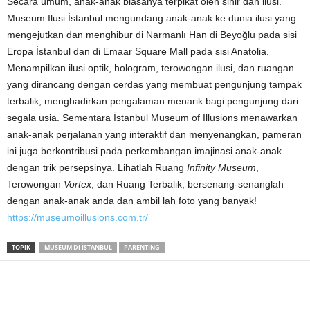
Secara umum, anak-anak biasanya terpikat oleh sihir dan ilusi.
Museum Ilusi İstanbul mengundang anak-anak ke dunia ilusi yang
mengejutkan dan menghibur di Narmanlı Han di Beyoğlu pada sisi
Eropa İstanbul dan di Emaar Square Mall pada sisi Anatolia.
Menampilkan ilusi optik, hologram, terowongan ilusi, dan ruangan
yang dirancang dengan cerdas yang membuat pengunjung tampak
terbalik, menghadirkan pengalaman menarik bagi pengunjung dari
segala usia. Sementara İstanbul Museum of Illusions menawarkan
anak-anak perjalanan yang interaktif dan menyenangkan, pameran
ini juga berkontribusi pada perkembangan imajinasi anak-anak
dengan trik persepsinya. Lihatlah Ruang
Infinity Museum
,
Terowongan
Vortex
, dan Ruang Terbalik, bersenang-senanglah
dengan anak-anak anda dan ambil lah foto yang banyak!
https://museumoillusions.com.tr/
TOPIK
MUSEUM DI İSTANBUL
PARENTING