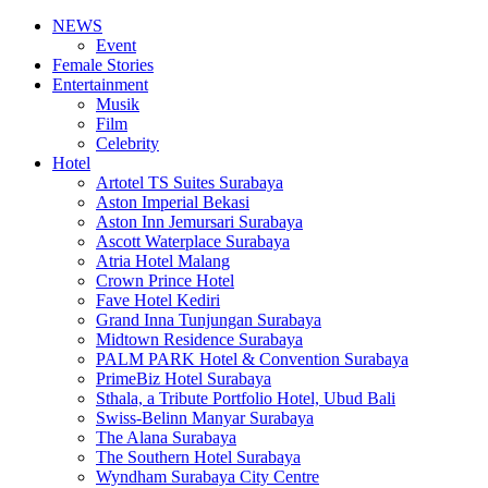
NEWS
Event
Female Stories
Entertainment
Musik
Film
Celebrity
Hotel
Artotel TS Suites Surabaya
Aston Imperial Bekasi
Aston Inn Jemursari Surabaya
Ascott Waterplace Surabaya
Atria Hotel Malang
Crown Prince Hotel
Fave Hotel Kediri
Grand Inna Tunjungan Surabaya
Midtown Residence Surabaya
PALM PARK Hotel & Convention Surabaya
PrimeBiz Hotel Surabaya
Sthala, a Tribute Portfolio Hotel, Ubud Bali
Swiss-Belinn Manyar Surabaya
The Alana Surabaya
The Southern Hotel Surabaya
Wyndham Surabaya City Centre