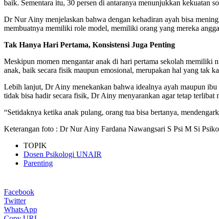
baik. Sementara itu, 30 persen di antaranya menunjukkan kekuatan sos
Dr Nur Ainy menjelaskan bahwa dengan kehadiran ayah bisa meningka
membuatnya memiliki role model, memiliki orang yang mereka angg
Tak Hanya Hari Pertama, Konsistensi Juga Penting
Meskipun momen mengantar anak di hari pertama sekolah memiliki nila
anak, baik secara fisik maupun emosional, merupakan hal yang tak ka
Lebih lanjut, Dr Ainy menekankan bahwa idealnya ayah maupun ibu tet
tidak bisa hadir secara fisik, Dr Ainy menyarankan agar tetap terliba
“Setidaknya ketika anak pulang, orang tua bisa bertanya, mendengarka
Keterangan foto : Dr Nur Ainy Fardana Nawangsari S Psi M Si Ps
TOPIK
Dosen Psikologi UNAIR
Parenting
Facebook
Twitter
WhatsApp
Copy URL