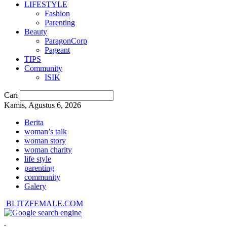
LIFESTYLE
Fashion
Parenting
Beauty
ParagonCorp
Pageant
TIPS
Community
ISIK
Cari
Kamis, Agustus 6, 2026
Berita
woman’s talk
woman story
woman charity
life style
parenting
community
Galery
BLITZFEMALE.COM