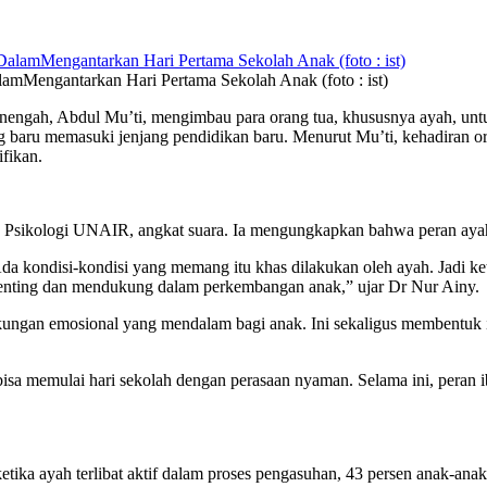
mMengantarkan Hari Pertama Sekolah Anak (foto : ist)
engah, Abdul Mu’ti, mengimbau para orang tua, khususnya ayah, unt
 baru memasuki jenjang pendidikan baru. Menurut Mu’ti, kehadiran ora
fikan.
 Psikologi UNAIR, angkat suara. Ia mengungkapkan bahwa peran ayah
 Ada kondisi-kondisi yang memang itu khas dilakukan oleh ayah. Jadi k
penting dan mendukung dalam perkembangan anak,” ujar Dr Nur Ainy.
ungan emosional yang mendalam bagi anak. Ini sekaligus membentuk ikat
isa memulai hari sekolah dengan perasaan nyaman. Selama ini, peran 
ika ayah terlibat aktif dalam proses pengasuhan, 43 persen anak-ana