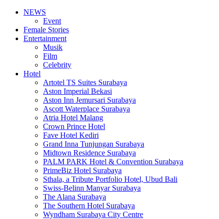
NEWS
Event
Female Stories
Entertainment
Musik
Film
Celebrity
Hotel
Artotel TS Suites Surabaya
Aston Imperial Bekasi
Aston Inn Jemursari Surabaya
Ascott Waterplace Surabaya
Atria Hotel Malang
Crown Prince Hotel
Fave Hotel Kediri
Grand Inna Tunjungan Surabaya
Midtown Residence Surabaya
PALM PARK Hotel & Convention Surabaya
PrimeBiz Hotel Surabaya
Sthala, a Tribute Portfolio Hotel, Ubud Bali
Swiss-Belinn Manyar Surabaya
The Alana Surabaya
The Southern Hotel Surabaya
Wyndham Surabaya City Centre