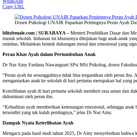
WhatsApp
Copy URL
Dosen Psikologi UNAIR Paparkan Pentingnya Peran Ayah Dala
blitzfemale.com | SURABAYA –
Menteri Pendidikan Dasar dan Men
masuk sekolah. Imbauan ini khususnya ditujukan bagi anak-anak yang
rutinitas. Melainkan bentuk dukungan moral dan emosional yang signi
Peran Khas Ayah dalam Pertumbuhan Anak
Dr Nur Ainy Fardana Nawangsari SPsi MSi Psikolog, dosen Fakultas
“Peran ayah itu sesungguhnya tidak bisa tergantikan oleh peran ibu.
mengantarkan anak ke sekolah di hari pertama merupakan hal yang 
Keterlibatan ayah di hari pertama sekolah memberi rasa aman dan duk
didominasi oleh peran ibu.
“Kehadiran ayah memberikan ketenangan emosional, sehingga anak b
tersendiri yang tak kalah pentingnya,” jelas Dr Nur Ainy.
Dampak Nyata Keterlibatan Ayah
Mengacu pada hasil studi tahun 2025, Dr Ainy menyebutkan bahwa ket