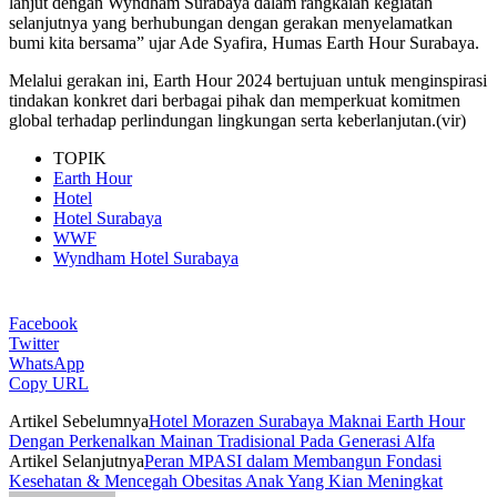
lanjut dengan Wyndham Surabaya dalam rangkaian kegiatan
selanjutnya yang berhubungan dengan gerakan menyelamatkan
bumi kita bersama” ujar Ade Syafira, Humas Earth Hour Surabaya.
Melalui gerakan ini, Earth Hour 2024 bertujuan untuk menginspirasi
tindakan konkret dari berbagai pihak dan memperkuat komitmen
global terhadap perlindungan lingkungan serta keberlanjutan.(vir)
TOPIK
Earth Hour
Hotel
Hotel Surabaya
WWF
Wyndham Hotel Surabaya
Facebook
Twitter
WhatsApp
Copy URL
Artikel Sebelumnya
Hotel Morazen Surabaya Maknai Earth Hour
Dengan Perkenalkan Mainan Tradisional Pada Generasi Alfa
Artikel Selanjutnya
Peran MPASI dalam Membangun Fondasi
Kesehatan & Mencegah Obesitas Anak Yang Kian Meningkat