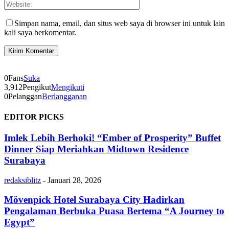
Simpan nama, email, dan situs web saya di browser ini untuk lain
kali saya berkomentar.
0
Fans
Suka
3,912
Pengikut
Mengikuti
0
Pelanggan
Berlangganan
EDITOR PICKS
Imlek Lebih Berhoki! “Ember of Prosperity” Buffet
Dinner Siap Meriahkan Midtown Residence
Surabaya
redaksiblitz
-
Januari 28, 2026
Mövenpick Hotel Surabaya City Hadirkan
Pengalaman Berbuka Puasa Bertema “A Journey to
Egypt”