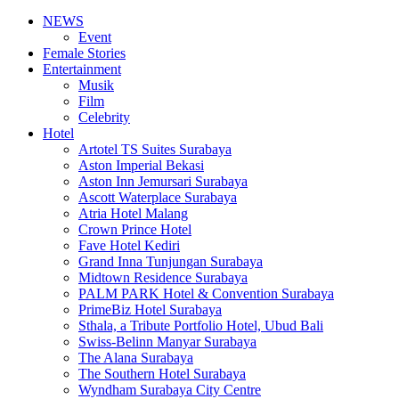
NEWS
Event
Female Stories
Entertainment
Musik
Film
Celebrity
Hotel
Artotel TS Suites Surabaya
Aston Imperial Bekasi
Aston Inn Jemursari Surabaya
Ascott Waterplace Surabaya
Atria Hotel Malang
Crown Prince Hotel
Fave Hotel Kediri
Grand Inna Tunjungan Surabaya
Midtown Residence Surabaya
PALM PARK Hotel & Convention Surabaya
PrimeBiz Hotel Surabaya
Sthala, a Tribute Portfolio Hotel, Ubud Bali
Swiss-Belinn Manyar Surabaya
The Alana Surabaya
The Southern Hotel Surabaya
Wyndham Surabaya City Centre