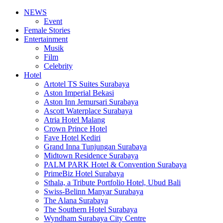
NEWS
Event
Female Stories
Entertainment
Musik
Film
Celebrity
Hotel
Artotel TS Suites Surabaya
Aston Imperial Bekasi
Aston Inn Jemursari Surabaya
Ascott Waterplace Surabaya
Atria Hotel Malang
Crown Prince Hotel
Fave Hotel Kediri
Grand Inna Tunjungan Surabaya
Midtown Residence Surabaya
PALM PARK Hotel & Convention Surabaya
PrimeBiz Hotel Surabaya
Sthala, a Tribute Portfolio Hotel, Ubud Bali
Swiss-Belinn Manyar Surabaya
The Alana Surabaya
The Southern Hotel Surabaya
Wyndham Surabaya City Centre