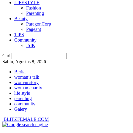
LIFESTYLE
Fashion
Parenting
Beauty
ParagonCorp
Pageant
TIPS
Community
ISIK
Cari
Sabtu, Agustus 8, 2026
Berita
woman’s talk
woman story
woman charity
life style
parenting
community
Galery
BLITZFEMALE.COM