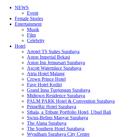
NEWS
Event
Female Stories
Entertainment
Musik
Film
Celebrity
Hotel
Artotel TS Suites Surabaya
Aston Imperial Bekasi
Aston Inn Jemursari Surabaya
Ascott Waterplace Surabaya
Atria Hotel Malang
Crown Prince Hotel
Fave Hotel Kediri
Grand Inna Tunjungan Surabaya
Midtown Residence Surabaya
PALM PARK Hotel & Convention Surabaya
PrimeBiz Hotel Surabaya
Sthala, a Tribute Portfolio Hotel, Ubud Bali
Swiss-Belinn Manyar Surabaya
The Alana Surabaya
The Southern Hotel Surabaya
Wyndham Surabaya City Centre