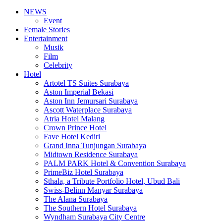
NEWS
Event
Female Stories
Entertainment
Musik
Film
Celebrity
Hotel
Artotel TS Suites Surabaya
Aston Imperial Bekasi
Aston Inn Jemursari Surabaya
Ascott Waterplace Surabaya
Atria Hotel Malang
Crown Prince Hotel
Fave Hotel Kediri
Grand Inna Tunjungan Surabaya
Midtown Residence Surabaya
PALM PARK Hotel & Convention Surabaya
PrimeBiz Hotel Surabaya
Sthala, a Tribute Portfolio Hotel, Ubud Bali
Swiss-Belinn Manyar Surabaya
The Alana Surabaya
The Southern Hotel Surabaya
Wyndham Surabaya City Centre