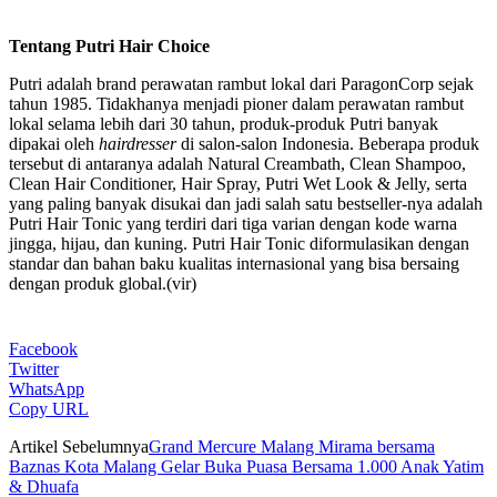
Tentang Putri Hair Choice
Putri adalah brand perawatan rambut lokal dari ParagonCorp sejak
tahun 1985. Tidakhanya menjadi pioner dalam perawatan rambut
lokal selama lebih dari 30 tahun, produk-produk Putri banyak
dipakai oleh
hairdresser
di salon-salon Indonesia. Beberapa produk
tersebut di antaranya adalah Natural Creambath, Clean Shampoo,
Clean Hair Conditioner, Hair Spray, Putri Wet Look & Jelly, serta
yang paling banyak disukai dan jadi salah satu bestseller-nya adalah
Putri Hair Tonic yang terdiri dari tiga varian dengan kode warna
jingga, hijau, dan kuning. Putri Hair Tonic diformulasikan dengan
standar dan bahan baku kualitas internasional yang bisa bersaing
dengan produk global.(vir)
Facebook
Twitter
WhatsApp
Copy URL
Artikel Sebelumnya
Grand Mercure Malang Mirama bersama
Baznas Kota Malang Gelar Buka Puasa Bersama 1.000 Anak Yatim
& Dhuafa