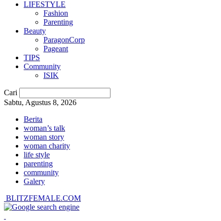
LIFESTYLE
Fashion
Parenting
Beauty
ParagonCorp
Pageant
TIPS
Community
ISIK
Cari
Sabtu, Agustus 8, 2026
Berita
woman’s talk
woman story
woman charity
life style
parenting
community
Galery
BLITZFEMALE.COM