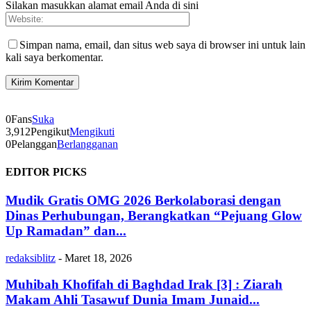
Silakan masukkan alamat email Anda di sini
Simpan nama, email, dan situs web saya di browser ini untuk lain
kali saya berkomentar.
0
Fans
Suka
3,912
Pengikut
Mengikuti
0
Pelanggan
Berlangganan
EDITOR PICKS
Mudik Gratis OMG 2026 Berkolaborasi dengan
Dinas Perhubungan, Berangkatkan “Pejuang Glow
Up Ramadan” dan...
redaksiblitz
-
Maret 18, 2026
Muhibah Khofifah di Baghdad Irak [3] : Ziarah
Makam Ahli Tasawuf Dunia Imam Junaid...