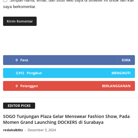
Simpan nama, email, dan situs web saya di browser ini untuk lain kali
saya berkomentar.
0
Fans
SUKA
3,912
Pengikut
MENGIKUTI
0
Pelanggan
BERLANGGANAN
EDITOR PICKS
SOGO Tunjungan Plaza Gelar Menswear Fashion Show, Pada
Momen Grand Launching DOCKERS di Surabaya
redaksiblitz
-
Desember 3, 2024