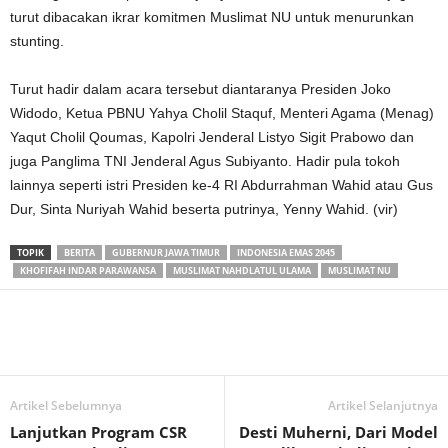
turut dibacakan ikrar komitmen Muslimat NU untuk menurunkan
stunting.
Turut hadir dalam acara tersebut diantaranya Presiden Joko
Widodo, Ketua PBNU Yahya Cholil Staquf, Menteri Agama (Menag)
Yaqut Cholil Qoumas, Kapolri Jenderal Listyo Sigit Prabowo dan
juga Panglima TNI Jenderal Agus Subiyanto. Hadir pula tokoh
lainnya seperti istri Presiden ke-4 RI Abdurrahman Wahid atau Gus
Dur, Sinta Nuriyah Wahid beserta putrinya, Yenny Wahid. (vir)
TOPIK
BERITA
GUBERNUR JAWA TIMUR
INDONESIA EMAS 2045
KHOFIFAH INDAR PARAWANSA
MUSLIMAT NAHDLATUL ULAMA
MUSLIMAT NU
Artikel Sebelumnya
Artikel Selanjutnya
Lanjutkan Program CSR
Desti Muherni, Dari Model