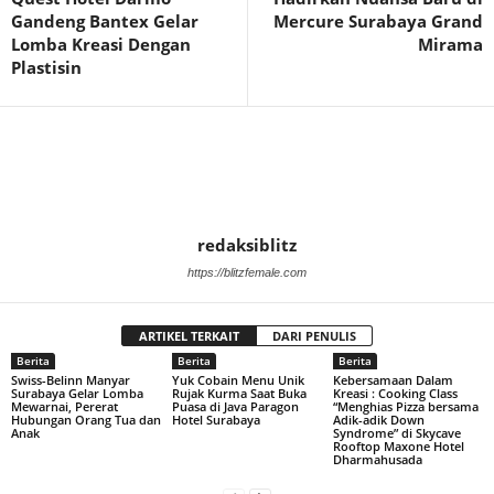
Gandeng Bantex Gelar
Mercure Surabaya Grand
Lomba Kreasi Dengan
Mirama
Plastisin
redaksiblitz
https://blitzfemale.com
ARTIKEL TERKAIT
DARI PENULIS
Berita
Berita
Berita
Swiss-Belinn Manyar
Yuk Cobain Menu Unik
Kebersamaan Dalam
Surabaya Gelar Lomba
Rujak Kurma Saat Buka
Kreasi : Cooking Class
Mewarnai, Pererat
Puasa di Java Paragon
“Menghias Pizza bersama
Hubungan Orang Tua dan
Hotel Surabaya
Adik-adik Down
Anak
Syndrome” di Skycave
Rooftop Maxone Hotel
Dharmahusada