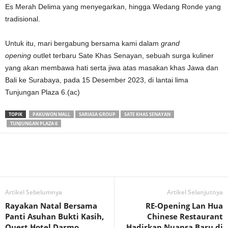
Es Merah Delima yang menyegarkan, hingga Wedang Ronde yang
tradisional.
Untuk itu, mari bergabung bersama kami dalam
grand
opening
outlet terbaru Sate Khas Senayan, sebuah surga kuliner
yang akan membawa hati serta jiwa atas masakan khas Jawa dan
Bali ke Surabaya, pada 15 Desember 2023, di lantai lima
Tunjungan Plaza 6.(ac)
TOPIK
PAKUWON MALL
SARIASA GROUP
SATE KHAS SENAYAN
TUNJUNGAN PLAZA 6
Artikel Sebelumnya
Artikel Selanjutnya
Rayakan Natal Bersama
RE-Opening Lan Hua
Panti Asuhan Bukti Kasih,
Chinese Restaurant
Quest Hotel Darmo
Hadirkan Nuansa Baru di