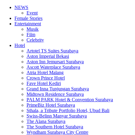
NEWS
Event
Female Stories
Entertainment
Musik
Film
Celebrity
Hotel
Artotel TS Suites Surabaya
Aston Imperial Bekasi
Aston Inn Jemursari Surabaya
Ascott Waterplace Surabaya
Atria Hotel Malang
Crown Prince Hotel
Fave Hotel Kediri
Grand Inna Tunjungan Surabaya
Midtown Residence Surabaya
PALM PARK Hotel & Convention Surabaya
PrimeBiz Hotel Surabaya
Sthala, a Tribute Portfolio Hotel, Ubud Bali
Swiss-Belinn Manyar Surabaya
The Alana Surabaya
The Southern Hotel Surabaya
Wyndham Surabaya City Centre