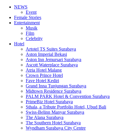
NEWS
Event
Female Stories
Entertainment
Musik
Film
Celebrity
Hotel
Artotel TS Suites Surabaya
Aston Imperial Bekasi
Aston Inn Jemursari Surabaya
Ascott Waterplace Surabaya
Atria Hotel Malang
Crown Prince Hotel
Fave Hotel Kediri
Grand Inna Tunjungan Surabaya
Midtown Residence Surabaya
PALM PARK Hotel & Convention Surabaya
PrimeBiz Hotel Surabaya
Sthala, a Tribute Portfolio Hotel, Ubud Bali
Swiss-Belinn Manyar Surabaya
The Alana Surabaya
The Southern Hotel Surabaya
Wyndham Surabaya City Centre