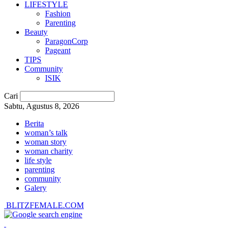
LIFESTYLE
Fashion
Parenting
Beauty
ParagonCorp
Pageant
TIPS
Community
ISIK
Cari
Sabtu, Agustus 8, 2026
Berita
woman’s talk
woman story
woman charity
life style
parenting
community
Galery
BLITZFEMALE.COM