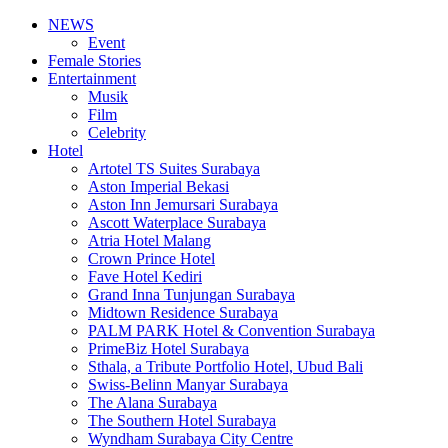
NEWS
Event
Female Stories
Entertainment
Musik
Film
Celebrity
Hotel
Artotel TS Suites Surabaya
Aston Imperial Bekasi
Aston Inn Jemursari Surabaya
Ascott Waterplace Surabaya
Atria Hotel Malang
Crown Prince Hotel
Fave Hotel Kediri
Grand Inna Tunjungan Surabaya
Midtown Residence Surabaya
PALM PARK Hotel & Convention Surabaya
PrimeBiz Hotel Surabaya
Sthala, a Tribute Portfolio Hotel, Ubud Bali
Swiss-Belinn Manyar Surabaya
The Alana Surabaya
The Southern Hotel Surabaya
Wyndham Surabaya City Centre