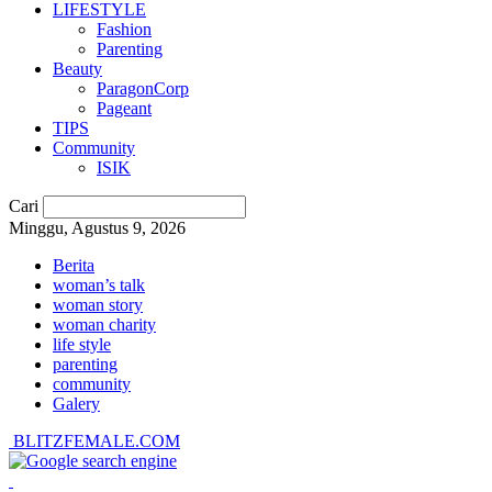
LIFESTYLE
Fashion
Parenting
Beauty
ParagonCorp
Pageant
TIPS
Community
ISIK
Cari
Minggu, Agustus 9, 2026
Berita
woman’s talk
woman story
woman charity
life style
parenting
community
Galery
BLITZFEMALE.COM