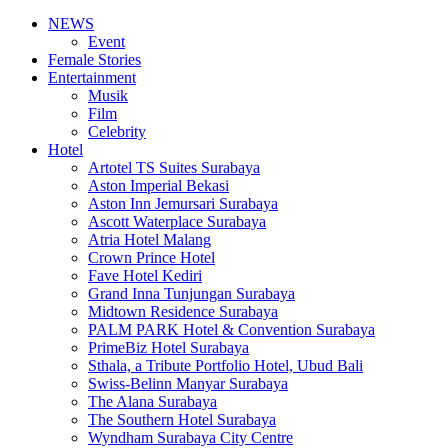
NEWS
Event
Female Stories
Entertainment
Musik
Film
Celebrity
Hotel
Artotel TS Suites Surabaya
Aston Imperial Bekasi
Aston Inn Jemursari Surabaya
Ascott Waterplace Surabaya
Atria Hotel Malang
Crown Prince Hotel
Fave Hotel Kediri
Grand Inna Tunjungan Surabaya
Midtown Residence Surabaya
PALM PARK Hotel & Convention Surabaya
PrimeBiz Hotel Surabaya
Sthala, a Tribute Portfolio Hotel, Ubud Bali
Swiss-Belinn Manyar Surabaya
The Alana Surabaya
The Southern Hotel Surabaya
Wyndham Surabaya City Centre