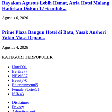
Rayakan Agustus Lebih Hemat, Atria Hotel Malang
Hadirkan Diskon 17% untuk...
Agustus 6, 2026
Prime Plaza Bangun Hotel di Batu, Yusak Anshori
Yakin Masa Depan...
Agustus 4, 2026
KATEGORI TERPOPULER
Hotel
901
Berita
277
NEWS
87
Beauty
70
Entertainment
65
Female Stories
51
ISIK
43
Disclaimer
Privacy
Advertisement