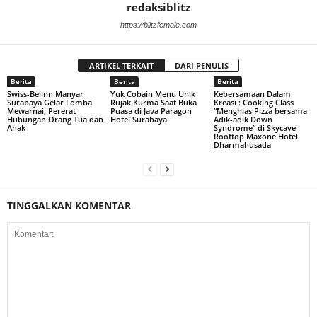
redaksiblitz
https://blitzfemale.com
ARTIKEL TERKAIT
DARI PENULIS
Berita
Berita
Berita
Swiss-Belinn Manyar
Yuk Cobain Menu Unik
Kebersamaan Dalam
Surabaya Gelar Lomba
Rujak Kurma Saat Buka
Kreasi : Cooking Class
Mewarnai, Pererat
Puasa di Java Paragon
“Menghias Pizza bersama
Hubungan Orang Tua dan
Hotel Surabaya
Adik-adik Down
Anak
Syndrome” di Skycave
Rooftop Maxone Hotel
Dharmahusada
TINGGALKAN KOMENTAR