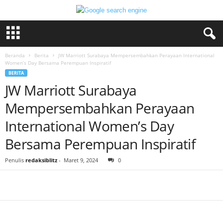
Beranda
Berita
JW Marriott Surabaya Mempersembahkan Perayaan International
Women’s Day Bersama Perempuan Inspiratif
BERITA
JW Marriott Surabaya
Mempersembahkan Perayaan
International Women’s Day
Bersama Perempuan Inspiratif
Penulis
redaksiblitz
-
Maret 9, 2024
0