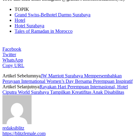
TOPIK
Grand Swiss-Belhotel Darmo Surabaya
Hotel
Hotel Surabaya
Tales of Ramadan in Morocco
Facebook
Twitter
WhatsApp
Copy URL
Artikel Sebelumnya
JW Marriott Surabaya Mempersembahkan
Perayaan International Women’s Day Bersama Perempuan Inspiratif
Artikel Selanjutnya
Rayakan Hari Perempuan Internasional, Hotel
Ciputra World Surabaya Tampilkan Kreatifitas Anak Disabilitas
redaksiblitz
https://blitzfemale.com