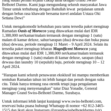
yang sudah pernah terjalin cukup lama dengan Grand Swiss-
Belhotel Darmo. Kami juga mengundang seluruh masyarakat Jawa
Timur untuk terhubung dengan Baitullah lewat perjalanan umrah
dengan bebas rasa khawatir bersama travel andalan Ustaza Oki
Setiana Dewi”
Untuk mengakomodir kebutuhan para tamu tersedia paket menginap
Ramadan
Oasis of Morocco
yang ditawarkan mulai dari IDR
1,388,000 net/kamar/malam termasuk dengan menginap 1 (satu)
malam di kamar deluxe, sahur/sarapan (dua) dewasa dan buka puasa
(dua) dewasa, periode menginap 11 Maret – 9 April 2024. Selain itu
tersedia paket menginap lebaran
Magnificent Morocco
yang
ditawarkan mulai dari IDR 1,388,000 net/kamar/malam termasuk
dengan menginap 1 (satu) malam di kamar deluxe, sarapan (dua)
dewasa dan laundry 10 (sepuluh) baju, periode menginap 10 – 12
April 2024.
“Harapan kami seluruh penawaran eksklusif ini mampu memberikan
sentuhan Ramadan tahun ini lebih hangat dan penuh dengan suka
cita. Tidak hanya tentang rasa otentik tetapi juga pengalaman
menginap yang menyenangkan” tutur Diaz Yonadie, General
Manager Grand Swiss-Belhotel Darmo, Surabaya.
Untuk informasi lebih lanjut kunjungi www.swiss-belhotel.com,
reservasi buka puasa hubungi Whatsapp di nomor +62 812-3465-
1515 dan ikuti akun Instagram @grandswissbelhoteldarmo.(vir)