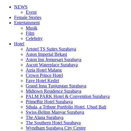
NEWS
Event
Female Stories
Entertainment
Musik
Film
Celebrity
Hotel
Artotel TS Suites Surabaya
Aston Imperial Bekasi
Aston Inn Jemursari Surabaya
Ascott Waterplace Surabaya
Atria Hotel Malang
Crown Prince Hotel
Fave Hotel Kediri
Grand Inna Tunjungan Surabaya
Midtown Residence Surabaya
PALM PARK Hotel & Convention Surabaya
PrimeBiz Hotel Surabaya
Sthala, a Tribute Portfolio Hotel, Ubud Bali
Swiss-Belinn Manyar Surabaya
The Alana Surabaya
The Southern Hotel Surabaya
Wyndham Surabaya City Centre