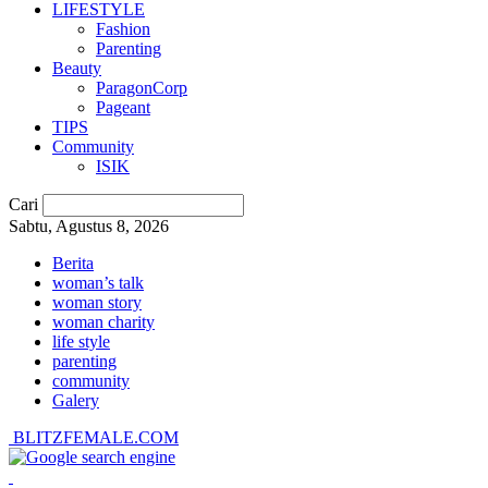
LIFESTYLE
Fashion
Parenting
Beauty
ParagonCorp
Pageant
TIPS
Community
ISIK
Cari
Sabtu, Agustus 8, 2026
Berita
woman’s talk
woman story
woman charity
life style
parenting
community
Galery
BLITZFEMALE.COM