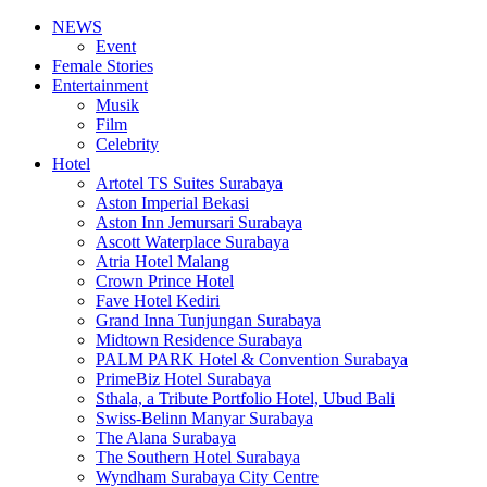
NEWS
Event
Female Stories
Entertainment
Musik
Film
Celebrity
Hotel
Artotel TS Suites Surabaya
Aston Imperial Bekasi
Aston Inn Jemursari Surabaya
Ascott Waterplace Surabaya
Atria Hotel Malang
Crown Prince Hotel
Fave Hotel Kediri
Grand Inna Tunjungan Surabaya
Midtown Residence Surabaya
PALM PARK Hotel & Convention Surabaya
PrimeBiz Hotel Surabaya
Sthala, a Tribute Portfolio Hotel, Ubud Bali
Swiss-Belinn Manyar Surabaya
The Alana Surabaya
The Southern Hotel Surabaya
Wyndham Surabaya City Centre