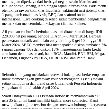
menu sajian diperkaya dari berbagai negara selain Maroko antara
lain Indonesia, Jepang, Arab hingga sajian internasional. Pada menu
otentiknya rawon kikil khas Indonesia, yakimeshi nasi goreng khas
Jepang, lamb ouzi khas Arab, BBQ dan seafood on ice
internasional. Live cooking di setiap sudut memberikan pengalaman
menarik dan mencerminkan kekayaan cita rasa kuliner.
All you can eat buffet berbuka puasa ini ditawarkan di harga IDR
228.000 net per orang, periode 11 April – 8 Maret 2024. Berbagi
penawaran menarik antara lain early bird buy 9 get 10 hingga 19
Maret 2024, SBEC member bisa mendapatkan diskon tambahan 5%
sampai dengan 40% dan diskon 15% menggunakan kartu kredit
atau kartu debit mastercard, bank BCA, Mandiri, BNI, BRI, Mega,
Danamon, Digibank by DBS, OCBC NISP dan Panin Bank.
Seluruh tamu yang melakukan reservasi buka puasa berkesempatan
untuk memenangkan giveaway voucher menginap 1 (satu) malam
setiap minggunya dan grand prize Umrah oleh Persada Indonesia
yang akan diundi di akhir April 2024.
Syarif Hidayatullah CEO Persada Indonesia menyampaikan “Di
usia 35 tahun ini kami memiliki tagline, more connected. Kami
mewujudkan tagline tersebut dengan merawat hubungan kerjasama