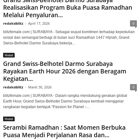
Grand Swiss-Belhotel Darmo Surabaya
Realisasikan Program Buka Puasa Ramadhan
Melalui Penyaluran...
redaksiblitz
-
April 17, 2026
0
blitzfemale.com | SURABAYA - Sebagai wujud komitmen terhadap kepedulian
sosial dan semangat berbagi di bulan suci Ramadhan 1447 Hijriah, Grand
Swiss-Belhotel Darmo Surabaya bekerja...
Hotel
Grand Swiss-Belhotel Darmo Surabaya
Rayakan Earth Hour 2026 dengan Beragam
Kegiatan...
redaksiblitz
-
Maret 30, 2026
0
blitzfemale.com | SURABAYA - Dalam rangka mendukung gerakan global
Earth Hour, Grand Swiss-Belhotel Darmo Surabaya kembali menggelar
rangkaian kegiatan bertajuk “Passion for Planet –...
Hotel
Serambi Ramadhan : Saat Momen Berbuka
Puasa Menjadi Perjalanan Rasa dan...