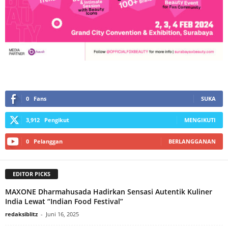
0
Fans
SUKA
3,912
Pengikut
MENGIKUTI
0
Pelanggan
BERLANGGANAN
EDITOR PICKS
MAXONE Dharmahusada Hadirkan Sensasi Autentik Kuliner
India Lewat “Indian Food Festival”
redaksiblitz
-
Juni 16, 2025