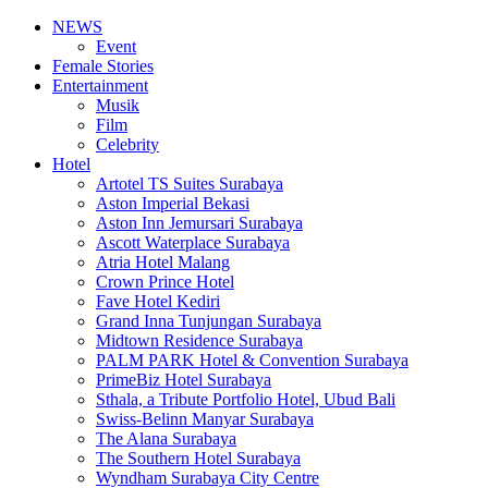
NEWS
Event
Female Stories
Entertainment
Musik
Film
Celebrity
Hotel
Artotel TS Suites Surabaya
Aston Imperial Bekasi
Aston Inn Jemursari Surabaya
Ascott Waterplace Surabaya
Atria Hotel Malang
Crown Prince Hotel
Fave Hotel Kediri
Grand Inna Tunjungan Surabaya
Midtown Residence Surabaya
PALM PARK Hotel & Convention Surabaya
PrimeBiz Hotel Surabaya
Sthala, a Tribute Portfolio Hotel, Ubud Bali
Swiss-Belinn Manyar Surabaya
The Alana Surabaya
The Southern Hotel Surabaya
Wyndham Surabaya City Centre