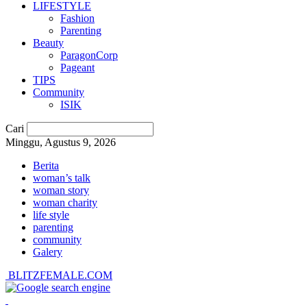
LIFESTYLE
Fashion
Parenting
Beauty
ParagonCorp
Pageant
TIPS
Community
ISIK
Cari
Minggu, Agustus 9, 2026
Berita
woman’s talk
woman story
woman charity
life style
parenting
community
Galery
BLITZFEMALE.COM