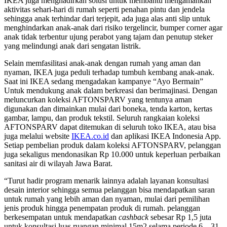
IKEA juga menghadirkan solusi untuk membantu mengamankan
aktivitas sehari-hari di rumah seperti penahan pintu dan jendela
sehingga anak terhindar dari terjepit, ada juga alas anti slip untuk
menghindarkan anak-anak dari risiko tergelincir, bumper corner agar
anak tidak terbentur ujung perabot yang tajam dan penutup steker
yang melindungi anak dari sengatan listrik.
Selain memfasilitasi anak-anak dengan rumah yang aman dan
nyaman, IKEA juga peduli terhadap tumbuh kembang anak-anak.
Saat ini IKEA sedang mengadakan kampanye “Ayo Bermain”
Untuk mendukung anak dalam berkreasi dan berimajinasi. Dengan
meluncurkan koleksi AFTONSPARV yang tentunya aman
digunakan dan dimainkan mulai dari boneka, tenda karton, kertas
gambar, lampu, dan produk tekstil. Seluruh rangkaian koleksi
AFTONSPARV dapat ditemukan di seluruh toko IKEA, atau bisa
juga melalui website
IKEA.co.id
dan aplikasi IKEA Indonesia App.
Setiap pembelian produk dalam koleksi AFTONSPARV, pelanggan
juga sekaligus mendonasikan Rp 10.000 untuk keperluan perbaikan
sanitasi air di wilayah Jawa Barat.
“Turut hadir program menarik lainnya adalah layanan konsultasi
desain interior sehingga semua pelanggan bisa mendapatkan saran
untuk rumah yang lebih aman dan nyaman, mulai dari pemilihan
jenis produk hingga penempatan produk di rumah. pelanggan
berkesempatan untuk mendapatkan
cashback
sebesar Rp 1,5 juta
untuk konsultasi luas ruangan minimal 15m2 selama periode 6 – 31