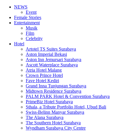
NEWS
Event
Female Stories
Entertainment
Musik
Film
Celebrity
Hotel
Artotel TS Suites Surabaya
Aston Imperial Bekasi
Aston Inn Jemursari Surabaya
Ascott Waterplace Surabaya
Atria Hotel Malang
Crown Prince Hotel
Fave Hotel Kediri
Grand Inna Tunjungan Surabaya
Midtown Residence Surabaya
PALM PARK Hotel & Convention Surabaya
PrimeBiz Hotel Surabaya
Sthala, a Tribute Portfolio Hotel, Ubud Bali
Swiss-Belinn Manyar Surabaya
The Alana Surabaya
The Southern Hotel Surabaya
Wyndham Surabaya City Centre