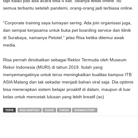
tapi kalau pas ada acara bisa 4 kali. Sisanya lewat online. Itu
semua terbantu setelah pandemi, orang-orang jadi terbiasa online.
“Corporate training saya lumayan sering. Ada join organisasi juga,
dan sempat kerjasama untuk buka pet boarding service dan klinik
di Surabaya, namanya Petotel.” jelas Risa ketika ditemui awak
media.
Risa pernah dinobatkan sebagai Rektor Termuda oleh Museum
Rekor Indonesia (MURI) di tahun 2019. Itulah yang
menyemangatinya untuk terus meningkatkan kualitas kampus ITB
ASIA Malang dan tak sekadar menjadi bahan viral saja. Dia optimis
bisa menerapkan sistem belajar proaktif di dalam, maupun di luar
kelas untuk mencetak lulusan yang lebih kreatif.(ac)
TOPIK
RISA SANTOSO
SOSOK
TOKOH
WOMAN STORY