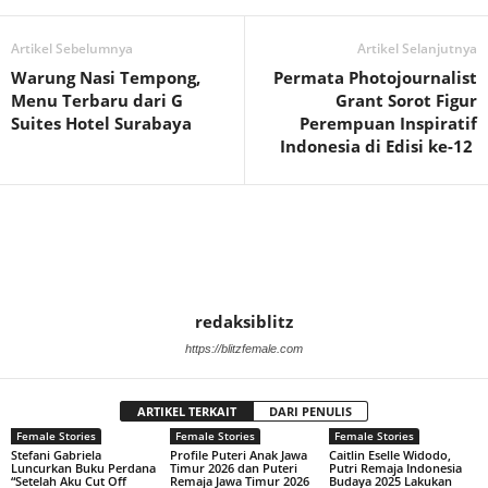
Artikel Sebelumnya
Artikel Selanjutnya
Warung Nasi Tempong,
Permata Photojournalist
Menu Terbaru dari G
Grant Sorot Figur
Suites Hotel Surabaya
Perempuan Inspiratif
Indonesia di Edisi ke-12
redaksiblitz
https://blitzfemale.com
ARTIKEL TERKAIT
DARI PENULIS
Female Stories
Female Stories
Female Stories
Stefani Gabriela
Profile Puteri Anak Jawa
Caitlin Eselle Widodo,
Luncurkan Buku Perdana
Timur 2026 dan Puteri
Putri Remaja Indonesia
“Setelah Aku Cut Off
Remaja Jawa Timur 2026
Budaya 2025 Lakukan