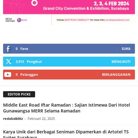
0
Fans
SUKA
3,912
Pengikut
MENGIKUTI
0
Pelanggan
BERLANGGANAN
EDITOR PICKS
Middle East Road Iftar Ramadan : Sajian Istimewa Dari Hotel
Gunawangsa MERR Selama Ramadan
redaksiblitz
-
Februari 22, 2025
Karya Unik dari Berbagai Seniman Dipamerkan di Artotel TS
Suites Surabaya