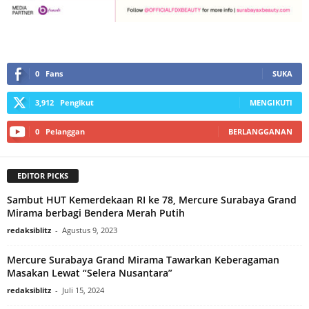
0
Fans
SUKA
3,912
Pengikut
MENGIKUTI
0
Pelanggan
BERLANGGANAN
EDITOR PICKS
Sambut HUT Kemerdekaan RI ke 78, Mercure Surabaya Grand
Mirama berbagi Bendera Merah Putih
redaksiblitz
-
Agustus 9, 2023
Mercure Surabaya Grand Mirama Tawarkan Keberagaman
Masakan Lewat “Selera Nusantara”
redaksiblitz
-
Juli 15, 2024