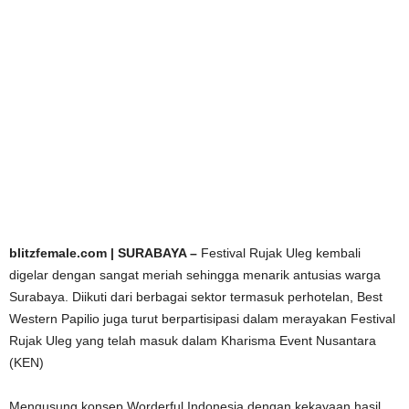
blitzfemale.com | SURABAYA –
Festival Rujak Uleg kembali
digelar dengan sangat meriah sehingga menarik antusias warga
Surabaya. Diikuti dari berbagai sektor termasuk perhotelan, Best
Western Papilio juga turut berpartisipasi dalam merayakan Festival
Rujak Uleg yang telah masuk dalam Kharisma Event Nusantara
(KEN)
Mengusung konsep Worderful Indonesia dengan kekayaan hasil