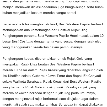
sesuai dengan tema yang mereka usung. Topi capil yang disulap
menjadi menawan dihiasi dedaunan juga bunga-bunga serta buah-
buhan menjadikan kostum mereka sangat serasi.
Bagai usaha tidak menghianati hasil, Best Western Papilio berhasil
mendapatkan dua kemenangan dari Festival Rujak Uleg.
Penghargaan pertama Best Western Papilio Hotel masuk dalam 10
besar
Best Costume
dengan tema yang sesuai dengan rujak uleg
yang menggunakan kreativitas dalam pembuatannya.
Penghargaan kedua, diperuntukkan untuk Rujak Gelu yang
merupakan Rujak khas buatan Best Western Papilio berhasil
meraih 10 besar dalam Rujak Kreasi yang diberikan langsung oleh
Ibu Khofifah selaku Gubernur Jawa Timur dan Bapak Eri Cahyadi
selaku Walikota Surabaya. Rujak Kreasi dari Best Western Papilio
yang bernama Rujak Gelu ini cukup unik. Pasalnya rujak yang
mereka bawakan berbeda dengan rujak uleg pada umumnya,
dengan menginovasi rujak berbentuk sate ditujukan agar dalam
menikmati salah satu makanan khas Surabaya ini, dapat dilakukan