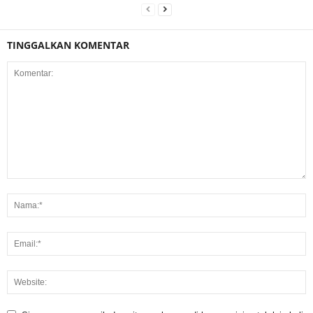
TINGGALKAN KOMENTAR