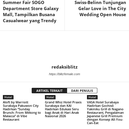
Summer Fair SOGO
Swiss-Belinn Tunjungan
Department Store Galaxy
Gelar Love in The City
Mall, Tampilkan Busana
Wedding Open House
Casualwear yang Trendy
redaksiblitz
https://blitzfemale.com
ARTIKEL TERKAIT
DARI PENULIS
Hotel
Hotel
Hotel
Aloft by Marriott
Grand Whiz Hotel Praxis
VASA Hotel Surabaya
Surabaya Pakuwon City
Surabaya dan KAI
Hadirkan Gochisō
Hadirkan “Sunday
Hadirkan Edukasi Seru
Yakiniku Grill di Nagano
Brunch: From Mekong to
bagi Anak di Hari Anak
Restaurant, Pengalaman
Malacca” di Vibe
Nasional 2026
Japanese Grill Premium
Restaurant
dengan Konsep All-You-
Can-Eat