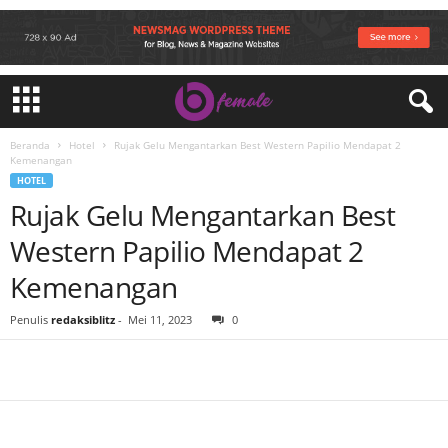
Beranda
Hotel
Rujak Gelu Mengantarkan Best Western Papilio Mendapat 2
Kemenangan
HOTEL
Rujak Gelu Mengantarkan Best
Western Papilio Mendapat 2
Kemenangan
Penulis
redaksiblitz
-
Mei 11, 2023
0