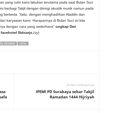
an yang rutin kami lakukan terutama pada saat Bulan Suci
 berbagi Takjil dengan diiringi akustik musik namun pada
ng berbeda. Yaitu, dengan menghadirkan Aladdin dan
ari karyawan kami. Harapannya di Bulan Suci ini kita
nya dengan cara yang sederhana”
ungkap Dwi
avehotel Sidoarjo.
(vy)
TEL SIDOARJO
HOTEL
Artikel Selanjutnya
asa
IPEMI PD Surabaya sebar Takjil
uafa
Ramadan 1444 Hijriyah