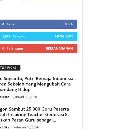
0
Fans
SUKA
3,912
Pengikut
MENGIKUTI
0
Pelanggan
BERLANGGANAN
TOR PICKS
re Sugianto, Putri Remaja Indonesia :
ran Sekolah Yang Mengubah Cara
andang Hidup
iblitz
-
Januari 10, 2026
gon Sambut 25.000 Guru Peserta
ah Inspiring Teacher Generasi 8,
skan Peran Guru sebagai...
iblitz
-
Februari 16, 2026