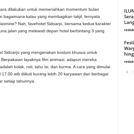
ara dilakukan untuk memeriahkan momentum bulan
ILUN
Sera
un bagaimana kalau yang membagikan takjil, ternyata
Lang
n Jasmine? Nah, favehotel Sidoarjo, bersama kedua karakter
redaks
guna jalan yang melewati depan hotel berbintang 3 yang
Fest
Warg
otel Sidoarjo yang mengenakan kostum khusus untuk
hing
Berpakaian layaknya film animasi, adapun mereka
redaks
alah kolak, roti, tahu isi, dan kurma. A cara yang dimulai
17.00 wib diikuti kurang lebih 20 karyawan dari berbagai
r setiap tahunnya.