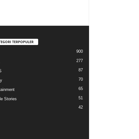
TEGORI TERPOPULER
900
277
87
S
70
y
65
tainment
51
e Stories
42