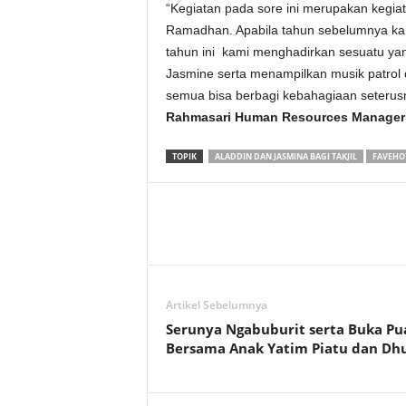
“Kegiatan pada sore ini merupakan kegiat
Ramadhan. Apabila tahun sebelumnya kami
tahun ini kami menghadirkan sesuatu ya
Jasmine serta menampilkan musik patrol d
semua bisa berbagi kebahagiaan seterus
Rahmasari Human Resources Manager f
TOPIK
ALADDIN DAN JASMINA BAGI TAKJIL
FAVEHO
Artikel Sebelumnya
Serunya Ngabuburit serta Buka Pu
Bersama Anak Yatim Piatu dan Dh