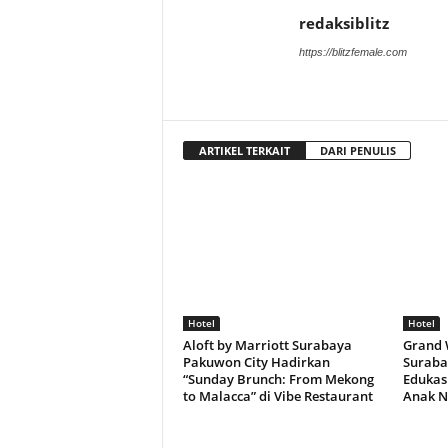
redaksiblitz
https://blitzfemale.com
ARTIKEL TERKAIT
DARI PENULIS
Hotel
Hotel
Aloft by Marriott Surabaya
Grand 
Pakuwon City Hadirkan
Suraba
“Sunday Brunch: From Mekong
Edukasi
to Malacca” di Vibe Restaurant
Anak N