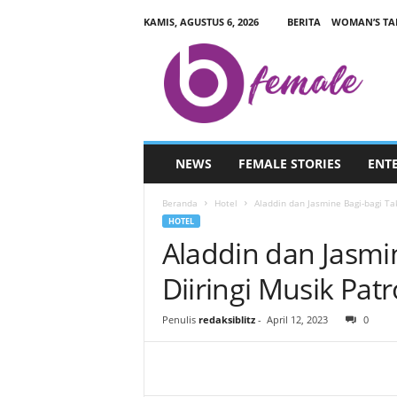
KAMIS, AGUSTUS 6, 2026
BERITA
WOMAN’S TA
B
L
I
T
Z
F
E
NEWS
FEMALE STORIES
ENT
M
A
Beranda
Hotel
Aladdin dan Jasmine Bagi-bagi Tak
L
HOTEL
E
Aladdin dan Jasmin
.
C
Diiringi Musik Patr
O
M
Penulis
redaksiblitz
-
April 12, 2023
0