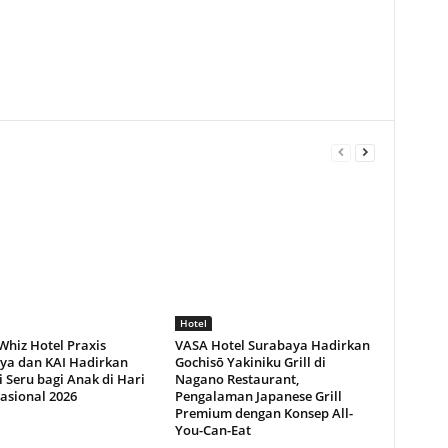
Hotel
Whiz Hotel Praxis
VASA Hotel Surabaya Hadirkan
ya dan KAI Hadirkan
Gochisō Yakiniku Grill di
 Seru bagi Anak di Hari
Nagano Restaurant,
asional 2026
Pengalaman Japanese Grill
Premium dengan Konsep All-
You-Can-Eat