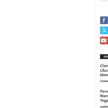
EDI
Clai
Libu
Mem
redaks
Para
Ward
Tega
redaks