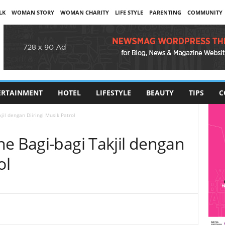
LK
WOMAN STORY
WOMAN CHARITY
LIFE STYLE
PARENTING
COMMUNITY
ERTAINMENT
HOTEL
LIFESTYLE
BEAUTY
TIPS
C
jil dengan Diiringi Musik Patrol
e Bagi-bagi Takjil dengan
ol