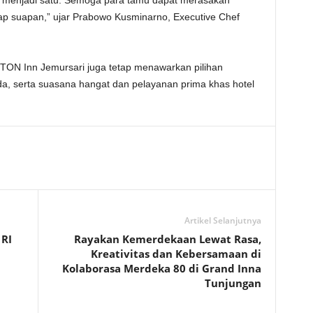
u menjadi satu. Semoga para tamu dapat merasakan
ap suapan,” ujar Prabowo Kusminarno, Executive Chef
STON Inn Jemursari juga tetap menawarkan pilihan
a, serta suasana hangat dan pelayanan prima khas hotel
Artikel Selanjutnya
 RI
Rayakan Kemerdekaan Lewat Rasa,
Kreativitas dan Kebersamaan di
Kolaborasa Merdeka 80 di Grand Inna
Tunjungan