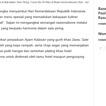
& Bali dalam Satu Piring, Cuma Rp 55 Ribu di Bulan Kemerdekaan (foto : ist)
Base
angka menyambut Hari Kemerdekaan Republik Indonesia
Pool
an menu spesial yang memadukan kekayaan kuliner
Rasu
li”. Sajian ini mengangkat semangat nasionalisme melalui
redaks
, yang berpadu harmonis dalam satu piring.
Wome
irkan perpaduan
Ayam Kalasan
yang gurih khas Jawa,
Sate
redaks
deh
yang kaya rempah, serta
Urap
segar yang memanjakan
si putih hangat dan sentuhan plating khas hotel
rna untuk dinikmati oleh tamu hotel maupun pengunjung