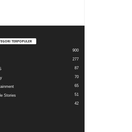
TEGORI TERPOPULER
900
277
87
S
70
y
65
tainment
51
e Stories
42