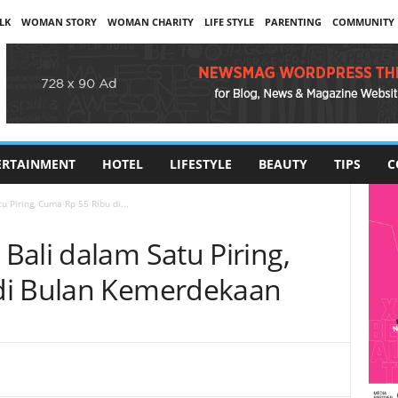
LK
WOMAN STORY
WOMAN CHARITY
LIFE STYLE
PARENTING
COMMUNITY
ERTAINMENT
HOTEL
LIFESTYLE
BEAUTY
TIPS
C
 Piring, Cuma Rp 55 Ribu di...
Bali dalam Satu Piring,
di Bulan Kemerdekaan