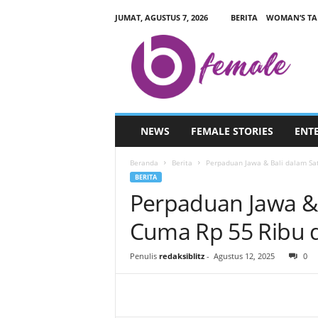
JUMAT, AGUSTUS 7, 2026
BERITA
WOMAN’S TA
B
L
I
T
Z
F
E
NEWS
FEMALE STORIES
ENT
M
A
Beranda
Berita
Perpaduan Jawa & Bali dalam Satu
L
BERITA
E
Perpaduan Jawa & 
.
C
Cuma Rp 55 Ribu 
O
M
Penulis
redaksiblitz
-
Agustus 12, 2025
0