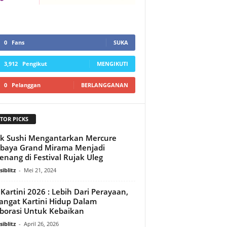
0
Fans
SUKA
3,912
Pengikut
MENGIKUTI
0
Pelanggan
BERLANGGANAN
TOR PICKS
k Sushi Mengantarkan Mercure
baya Grand Mirama Menjadi
nang di Festival Rujak Uleg
iblitz
-
Mei 21, 2024
 Kartini 2026 : Lebih Dari Perayaan,
ngat Kartini Hidup Dalam
borasi Untuk Kebaikan
iblitz
-
April 26, 2026