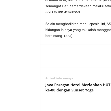
di mana rasa, warna, dan aroma berpad
semangat Hari Kemerdekaan melalui seti
ASTON Inn Jemursari.
Selain menghadirkan menu spesial ini, A
hidangan lainnya yang tak kalah menggod
berbintang. (dea)
Artikel Sebelumnya
Java Paragon Hotel Meriahkan HUT
ke-80 dengan Sunset Yoga