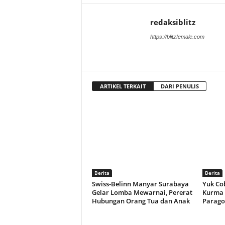
redaksiblitz
https://blitzfemale.com
ARTIKEL TERKAIT
DARI PENULIS
Berita
Berita
Swiss-Belinn Manyar Surabaya
Yuk Co
Gelar Lomba Mewarnai, Pererat
Kurma 
Hubungan Orang Tua dan Anak
Parago