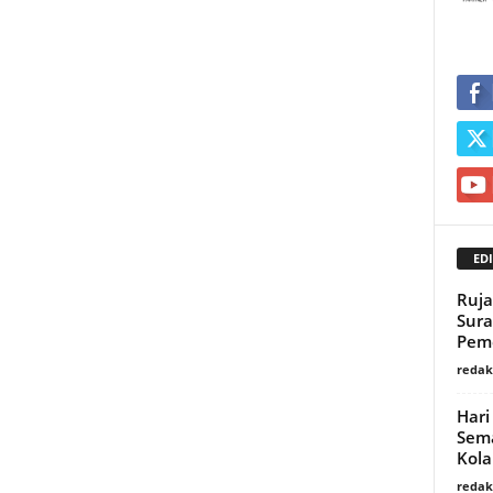
EDI
Ruja
Sura
Peme
redaks
Hari
Sema
Kola
redaks