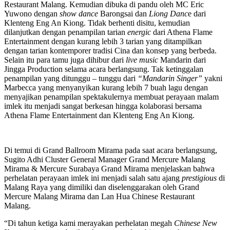
Restaurant Malang. Kemudian dibuka di pandu oleh MC Eric
Yuwono dengan
show dance
Barongsai dan
Liong Danc
e dari
Klenteng Eng An Kiong. Tidak berhenti disitu, kemudian
dilanjutkan dengan penampilan tarian
energic
dari Athena Flame
Entertainment dengan kurang lebih 3 tarian yang ditampilkan
dengan tarian kontemporer tradisi Cina dan konsep yang berbeda.
Selain itu para tamu juga dihibur dari
live music
Mandarin dari
Jingga Production selama acara berlangsung. Tak ketinggalan
penampilan yang ditunggu – tunggu dari
“Mandarin Singer”
yakni
Marbecca yang menyanyikan kurang lebih 7 buah lagu dengan
menyajikan penampilan spektakulernya membuat perayaan malam
imlek itu menjadi sangat berkesan hingga kolaborasi bersama
Athena Flame Entertainment dan Klenteng Eng An Kiong.
Di temui di Grand Ballroom Mirama pada saat acara berlangsung,
Sugito Adhi Cluster General Manager Grand Mercure Malang
Mirama & Mercure Surabaya Grand Mirama menjelaskan bahwa
perhelatan perayaan imlek ini menjadi salah satu ajang
prestigious
di
Malang Raya yang dimiliki dan diselenggarakan oleh Grand
Mercure Malang Mirama dan Lan Hua Chinese Restaurant
Malang.
“Di tahun ketiga kami merayakan perhelatan megah
Chinese New