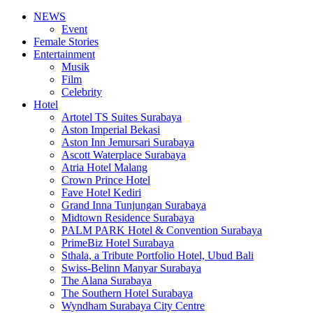
NEWS
Event
Female Stories
Entertainment
Musik
Film
Celebrity
Hotel
Artotel TS Suites Surabaya
Aston Imperial Bekasi
Aston Inn Jemursari Surabaya
Ascott Waterplace Surabaya
Atria Hotel Malang
Crown Prince Hotel
Fave Hotel Kediri
Grand Inna Tunjungan Surabaya
Midtown Residence Surabaya
PALM PARK Hotel & Convention Surabaya
PrimeBiz Hotel Surabaya
Sthala, a Tribute Portfolio Hotel, Ubud Bali
Swiss-Belinn Manyar Surabaya
The Alana Surabaya
The Southern Hotel Surabaya
Wyndham Surabaya City Centre