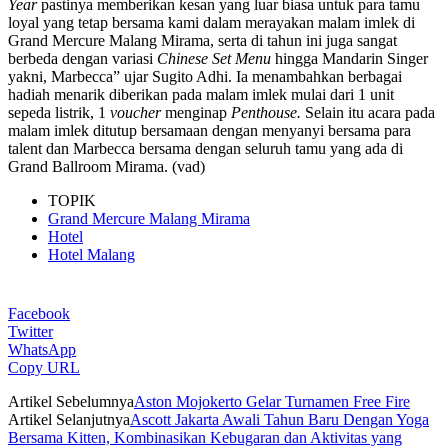
Year
pastinya memberikan kesan yang luar biasa untuk para tamu
loyal yang tetap bersama kami dalam merayakan malam imlek di
Grand Mercure Malang Mirama, serta di tahun ini juga sangat
berbeda dengan variasi
Chinese Set Menu
hingga Mandarin Singer
yakni, Marbecca” ujar Sugito Adhi. Ia menambahkan berbagai
hadiah menarik diberikan pada malam imlek mulai dari 1 unit
sepeda listrik, 1
voucher
menginap
Penthouse.
Selain itu acara pada
malam imlek ditutup bersamaan dengan menyanyi bersama para
talent dan Marbecca
bersama dengan seluruh tamu yang ada di
Grand Ballroom Mirama. (vad)
TOPIK
Grand Mercure Malang Mirama
Hotel
Hotel Malang
Facebook
Twitter
WhatsApp
Copy URL
Artikel Sebelumnya
Aston Mojokerto Gelar Turnamen Free Fire
Artikel Selanjutnya
Ascott Jakarta Awali Tahun Baru Dengan Yoga
Bersama Kitten, Kombinasikan Kebugaran dan Aktivitas yang