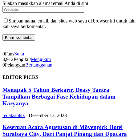
Silakan masukkan alamat email Anda di sini
Simpan nama, email, dan situs web saya di browser ini untuk lain
kali saya berkomentar.
0
Fans
Suka
3,912
Pengikut
Mengikuti
0
Pelanggan
Berlangganan
EDITOR PICKS
Menapak 5 Tahun Berkarir, Deasy Tantra
Tampilkan Berbagai Fase Kehidupan dalam
Karyanya
redaksiblitz
-
Desember 13, 2023
Keseruan Acara Agustusan di Mövenpick Hotel
Surabaya City, Dari Panjat Pinang dan Upacara