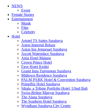
NEWS
Event
Female Stories
Entertainment
Musik
Film
Celebrity
Hotel
Artotel TS Suites Surabaya
Aston Imperial Bekasi
Aston Inn Jemursari Surabaya
Ascott Waterplace Surabaya
Atria Hotel Malang
Crown Prince Hotel
Fave Hotel Kediri
Grand Inna Tunjungan Surabaya
Midtown Residence Surabaya
PALM PARK Hotel & Convention Surabaya
PrimeBiz Hotel Surabaya
Sthala, a Tribute Portfolio Hotel, Ubud Bali
Swiss-Belinn Manyar Surabaya
The Alana Surabaya
The Southern Hotel Surabaya
Wyndham Surabaya City Centre