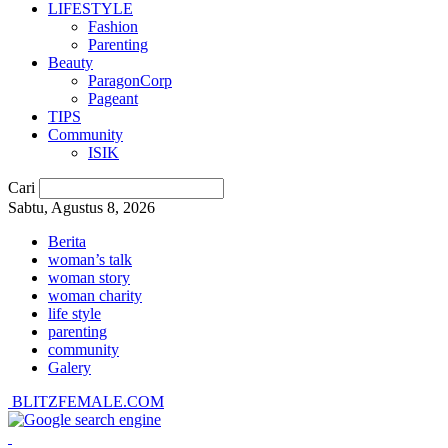
LIFESTYLE
Fashion
Parenting
Beauty
ParagonCorp
Pageant
TIPS
Community
ISIK
Cari
Sabtu, Agustus 8, 2026
Berita
woman’s talk
woman story
woman charity
life style
parenting
community
Galery
BLITZFEMALE.COM