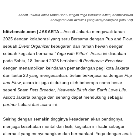
Ascott Jakarta Awali Tahun Baru Dengan Yoga Bersama Kitten, Kombinasikan
Kebugaran dan Aktivitas yang Menyenangkan (foto : ist)
blitzfemale.com | JAKARTA –
Ascott Jakarta mengawali tahun
2025 dengan kolaborasi yang seru Bersama dengan Pup and Flow,
sebuah
Event Organizer
kebugaran dan ramah hewan dengan
sebuah kegiatan bernama “
Yoga with Kitten
”. Acara ini diadakan
pada Sabtu, 18 Januari 2025 berlokasi di
Penthouse Executive
dengan menampilkan keindahan pemandangan pagi kota Jakarta
dari lantai 23 yang mengesankan. Selain bekerjasama dengan
Pup
and Flow
, acara ini juga di dukung oleh beberapa nama besar
seperti
Sham Pets Breeder
,
Heavenly Blush
dan
Earth Love Life.
Ascott Jakarta bangga dan senang dapat mendukung sebagai
partner
Lokasi dari acara ini.
Seiring dengan semakin tingginya kesadaran akan pentingnya
menjaga kesehatan mental dan fisik, kegiatan ini hadir sebagai
alternatif yang menyenangkan dan bermanfaat. Yoga dengan anak