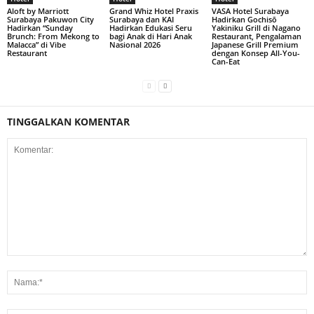
Aloft by Marriott
Grand Whiz Hotel Praxis
VASA Hotel Surabaya
Surabaya Pakuwon City
Surabaya dan KAI
Hadirkan Gochisō
Hadirkan “Sunday
Hadirkan Edukasi Seru
Yakiniku Grill di Nagano
Brunch: From Mekong to
bagi Anak di Hari Anak
Restaurant, Pengalaman
Malacca” di Vibe
Nasional 2026
Japanese Grill Premium
Restaurant
dengan Konsep All-You-
Can-Eat
TINGGALKAN KOMENTAR