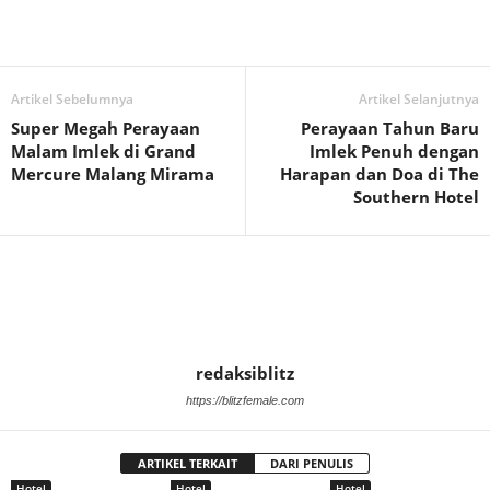
Artikel Sebelumnya
Artikel Selanjutnya
Super Megah Perayaan
Perayaan Tahun Baru
Malam Imlek di Grand
Imlek Penuh dengan
Mercure Malang Mirama
Harapan dan Doa di The
Southern Hotel
redaksiblitz
https://blitzfemale.com
ARTIKEL TERKAIT
DARI PENULIS
Hotel
Hotel
Hotel