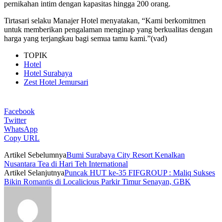
pernikahan intim dengan kapasitas hingga 200 orang.
Tirtasari selaku Manajer Hotel menyatakan, “Kami berkomitmen
untuk memberikan pengalaman menginap yang berkualitas dengan
harga yang terjangkau bagi semua tamu kami.”(vad)
TOPIK
Hotel
Hotel Surabaya
Zest Hotel Jemursari
Facebook
Twitter
WhatsApp
Copy URL
Artikel Sebelumnya
Bumi Surabaya City Resort Kenalkan
Nusantara Tea di Hari Teh International
Artikel Selanjutnya
Puncak HUT ke-35 FIFGROUP : Maliq Sukses
Bikin Romantis di Localicious Parkir Timur Senayan, GBK