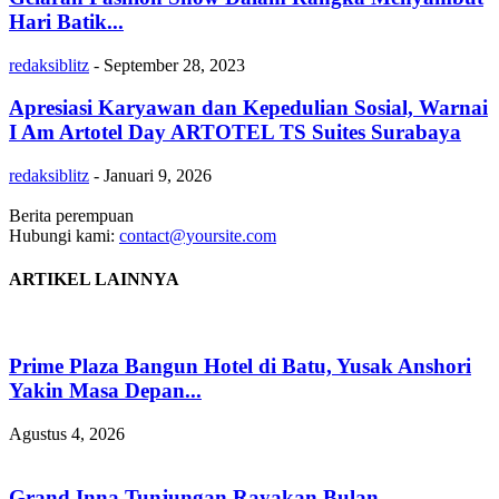
Hari Batik...
redaksiblitz
-
September 28, 2023
Apresiasi Karyawan dan Kepedulian Sosial, Warnai
I Am Artotel Day ARTOTEL TS Suites Surabaya
redaksiblitz
-
Januari 9, 2026
Berita perempuan
Hubungi kami:
contact@yoursite.com
ARTIKEL LAINNYA
Prime Plaza Bangun Hotel di Batu, Yusak Anshori
Yakin Masa Depan...
Agustus 4, 2026
Grand Inna Tunjungan Rayakan Bulan