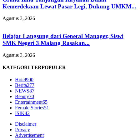
Kemerdekaan Lewat Pasar Legi, Dukung UMKM...
Agustus 3, 2026
Belajar Langsung dari General Manager, Siswi
SMK Negeri 3 Malang Rasakan...
Agustus 3, 2026
KATEGORI TERPOPULER
Hotel
900
Berita
277
NEWS
87
Beauty
70
Entertainment
65
Female Stories
51
ISIK
42
Disclaimer
Privacy
Advertisement