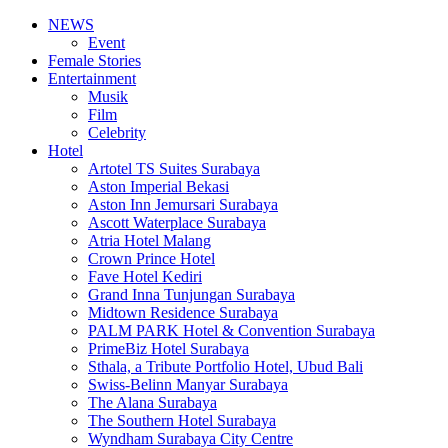
NEWS
Event
Female Stories
Entertainment
Musik
Film
Celebrity
Hotel
Artotel TS Suites Surabaya
Aston Imperial Bekasi
Aston Inn Jemursari Surabaya
Ascott Waterplace Surabaya
Atria Hotel Malang
Crown Prince Hotel
Fave Hotel Kediri
Grand Inna Tunjungan Surabaya
Midtown Residence Surabaya
PALM PARK Hotel & Convention Surabaya
PrimeBiz Hotel Surabaya
Sthala, a Tribute Portfolio Hotel, Ubud Bali
Swiss-Belinn Manyar Surabaya
The Alana Surabaya
The Southern Hotel Surabaya
Wyndham Surabaya City Centre