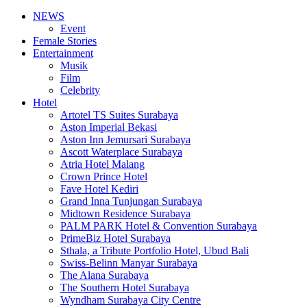
NEWS
Event
Female Stories
Entertainment
Musik
Film
Celebrity
Hotel
Artotel TS Suites Surabaya
Aston Imperial Bekasi
Aston Inn Jemursari Surabaya
Ascott Waterplace Surabaya
Atria Hotel Malang
Crown Prince Hotel
Fave Hotel Kediri
Grand Inna Tunjungan Surabaya
Midtown Residence Surabaya
PALM PARK Hotel & Convention Surabaya
PrimeBiz Hotel Surabaya
Sthala, a Tribute Portfolio Hotel, Ubud Bali
Swiss-Belinn Manyar Surabaya
The Alana Surabaya
The Southern Hotel Surabaya
Wyndham Surabaya City Centre