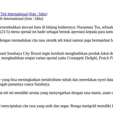
nternational (foto : blitz)
embahkan inovasi baru di bidang kulinernya: Nusantara Tea, sebuah ko
(21/5) menu spesial ini hadir sebagai bentuk apresiasi kepada para tam
gan memadukan cita rasa otentik teh lokal namun juga bermanfaat b
 Bumi Surabaya City Resort ingin kembali menghadirkan produk lokal
ri menghadirkan empat varian spesial yaitu
Cranapple
Delight, Peach P
y yang bisa meningkatkan metabolisme tubuh dan meredakan nyeri data
ngah panasnya cuaca Surabaya.
t teh ini memiliki aroma yang menyegarkan dengan rasa manis, asam 
d menciptakan cita rasa yang unik dan segar. Bunga marigold memilik