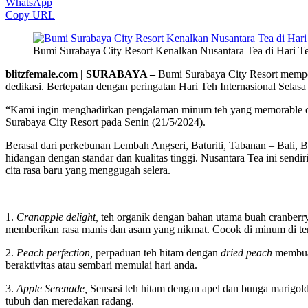
WhatsApp
Copy URL
Bumi Surabaya City Resort Kenalkan Nusantara Tea di Hari Teh I
blitzfemale.com | SURABAYA –
Bumi Surabaya City Resort mempers
dedikasi. Bertepatan dengan peringatan Hari Teh Internasional Selasa 
“Kami ingin menghadirkan pengalaman minum teh yang memorable den
Surabaya City Resort pada Senin (21/5/2024).
Berasal dari perkebunan Lembah Angseri, Baturiti, Tabanan – Bali,
hidangan dengan standar dan kualitas tinggi. Nusantara Tea ini sendi
cita rasa baru yang menggugah selera.
1.
Cranapple delight,
teh organik dengan bahan utama buah cranberr
memberikan rasa manis dan asam yang nikmat. Cocok di minum di te
2.
Peach perfection,
perpaduan teh hitam dengan
dried peach
membua
beraktivitas atau sembari memulai hari anda.
3.
Apple Serenade,
Sensasi teh hitam dengan apel dan bunga marigol
tubuh dan meredakan radang.