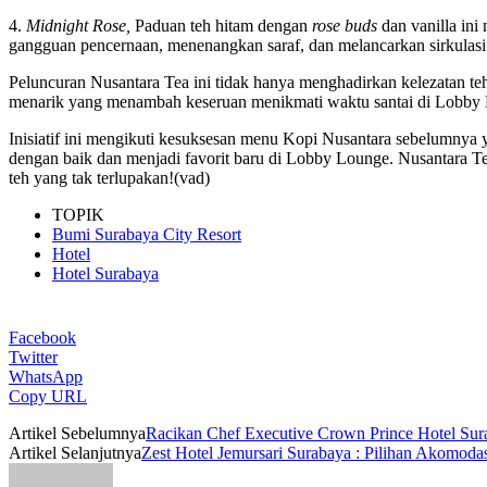
4.
Midnight Rose,
Paduan teh hitam dengan
rose buds
dan vanilla in
gangguan pencernaan, menenangkan saraf, dan melancarkan sirkulasi
Peluncuran Nusantara Tea ini tidak hanya menghadirkan kelezatan te
menarik yang menambah keseruan menikmati waktu santai di Lobby
Inisiatif ini mengikuti kesuksesan menu Kopi Nusantara sebelumnya y
dengan baik dan menjadi favorit baru di Lobby Lounge. Nusantara T
teh yang tak terlupakan!(vad)
TOPIK
Bumi Surabaya City Resort
Hotel
Hotel Surabaya
Facebook
Twitter
WhatsApp
Copy URL
Artikel Sebelumnya
Racikan Chef Executive Crown Prince Hotel Sur
Artikel Selanjutnya
Zest Hotel Jemursari Surabaya : Pilihan Akomod