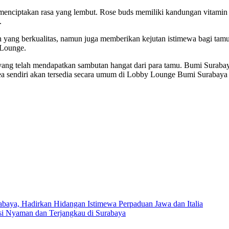
i menciptakan rasa yang lembut. Rose buds memiliki kandungan vitamin
.
h yang berkualitas, namun juga memberikan kejutan istimewa bagi tam
 Lounge.
ang telah mendapatkan sambutan hangat dari para tamu. Bumi Surabaya C
ea sendiri akan tersedia secara umum di Lobby Lounge Bumi Surabaya
abaya, Hadirkan Hidangan Istimewa Perpaduan Jawa dan Italia
asi Nyaman dan Terjangkau di Surabaya