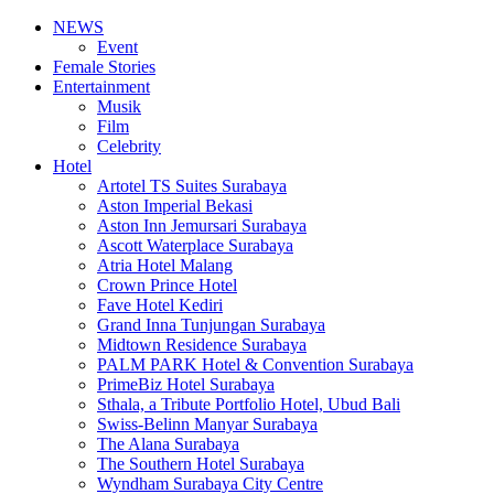
NEWS
Event
Female Stories
Entertainment
Musik
Film
Celebrity
Hotel
Artotel TS Suites Surabaya
Aston Imperial Bekasi
Aston Inn Jemursari Surabaya
Ascott Waterplace Surabaya
Atria Hotel Malang
Crown Prince Hotel
Fave Hotel Kediri
Grand Inna Tunjungan Surabaya
Midtown Residence Surabaya
PALM PARK Hotel & Convention Surabaya
PrimeBiz Hotel Surabaya
Sthala, a Tribute Portfolio Hotel, Ubud Bali
Swiss-Belinn Manyar Surabaya
The Alana Surabaya
The Southern Hotel Surabaya
Wyndham Surabaya City Centre