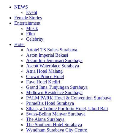
NEWS
Event
Female Stories
Entertainment
Musik
Film
Celebrity
Hotel
Artotel TS Suites Surabaya
Aston Imperial Bekasi
Aston Inn Jemursari Surabaya
Ascott Waterplace Surabaya
Atria Hotel Malang
Crown Prince Hotel
Fave Hotel Kediri
Grand Inna Tunjungan Surabaya
Midtown Residence Surabaya
PALM PARK Hotel & Convention Surabaya
PrimeBiz Hotel Surabaya
Sthala, a Tribute Portfolio Hotel, Ubud Bali
Swiss-Belinn Manyar Surabaya
The Alana Surabaya
The Southern Hotel Surabaya
Wyndham Surabaya City Centre