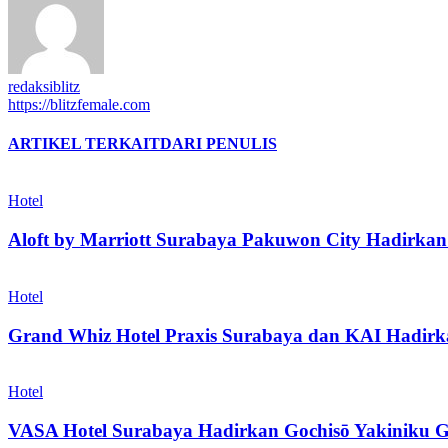
redaksiblitz
https://blitzfemale.com
ARTIKEL TERKAIT
DARI PENULIS
Hotel
Aloft by Marriott Surabaya Pakuwon City Hadirkan
Hotel
Grand Whiz Hotel Praxis Surabaya dan KAI Hadirka
Hotel
VASA Hotel Surabaya Hadirkan Gochisō Yakiniku Gr