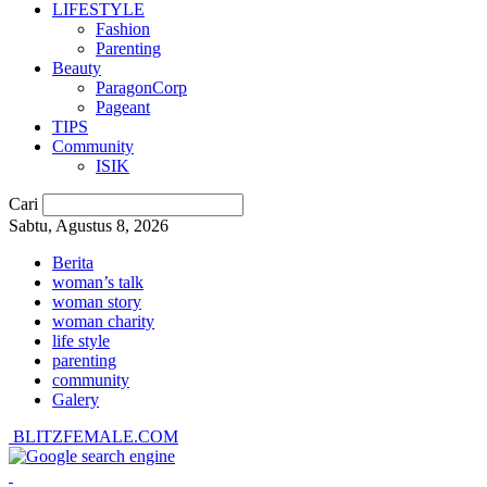
LIFESTYLE
Fashion
Parenting
Beauty
ParagonCorp
Pageant
TIPS
Community
ISIK
Cari
Sabtu, Agustus 8, 2026
Berita
woman’s talk
woman story
woman charity
life style
parenting
community
Galery
BLITZFEMALE.COM