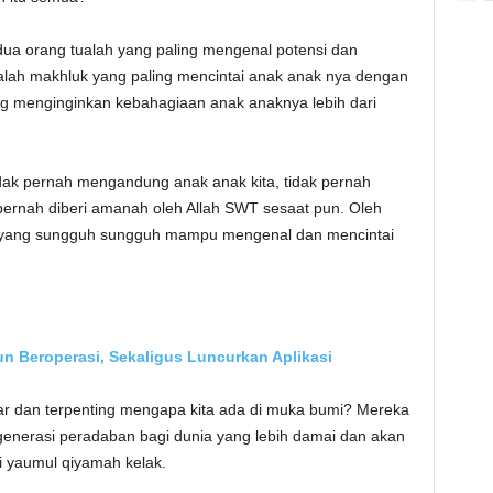
ua orang tualah yang paling mengenal potensi dan
alah makhluk yang paling mencintai anak anak nya dengan
ang menginginkan kebahagiaan anak anaknya lebih dari
dak pernah mengandung anak anak kita, tidak pernah
 pernah diberi amanah oleh Allah SWT sesaat pun. Oleh
ia yang sungguh sungguh mampu mengenal dan mencintai
n Beroperasi, Sekaligus Luncurkan Aplikasi
ar dan terpenting mengapa kita ada di muka bumi? Mereka
generasi peradaban bagi dunia yang lebih damai dan akan
yaumul qiyamah kelak.