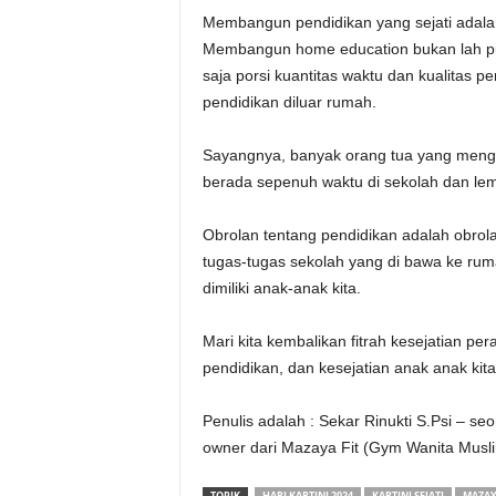
Membangun pendidikan yang sejati adalah
Membangun home education bukan lah pili
saja porsi kuantitas waktu dan kualitas 
pendidikan diluar rumah.
Sayangnya, banyak orang tua yang menga
berada sepenuh waktu di sekolah dan le
Obrolan tentang pendidikan adalah obrolan
tugas-tugas sekolah yang di bawa ke rum
dimiliki anak-anak kita.
Mari kita kembalikan fitrah kesejatian per
pendidikan, dan kesejatian anak anak ki
Penulis adalah : Sekar Rinukti S.Psi – se
owner dari Mazaya Fit (Gym Wanita Musl
TOPIK
HARI KARTINI 2024
KARTINI SEJATI
MAZAY