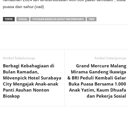
puasa dan sahur.(vad)
TOPIK
SOSIAL
YAYASAN BANGUN SEHAT INDONESIAKU
YBSI
Artikel Sebelumnya
Artikel Selanjutnya
Berbagi Kebahagiaan di
Grand Mercure Malang
Bulan Ramadan,
Mirama Gandeng Ikawiga
Mövenpick Hotel Surabaya
& BRI Peduli Kembali Gelar
City Mengajak Anak-anak
Buka Puasa Bersama 1.000
Panti Asuhan Nonton
Anak Yatim, Kaum Dhuafa
Bioskop
dan Pekerja Sosial