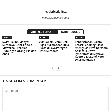
redaksiblitz
https://blitzfemale.com
ARTIKEL TERKAIT
DARI PENULIS
Berita
Berita
Berita
Swiss-Belinn Manyar
Yuk Cobain Menu Unik
Kebersamaan Dalam
Surabaya Gelar Lomba
Rujak Kurma Saat Buka
Kreasi : Cooking Class
Mewarnai, Pererat
Puasa di Java Paragon
“Menghias Pizza bersama
Hubungan Orang Tua dan
Hotel Surabaya
Adik-adik Down
Anak
Syndrome” di Skycave
Rooftop Maxone Hotel
Dharmahusada
TINGGALKAN KOMENTAR