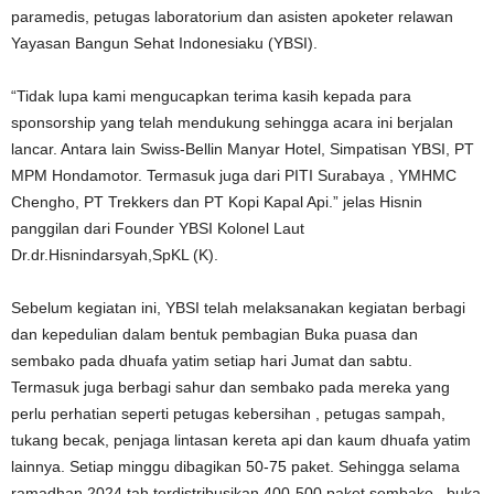
paramedis, petugas laboratorium dan asisten apoketer relawan
Yayasan Bangun Sehat Indonesiaku (YBSI).
“Tidak lupa kami mengucapkan terima kasih kepada para
sponsorship yang telah mendukung sehingga acara ini berjalan
lancar. Antara lain Swiss-Bellin Manyar Hotel, Simpatisan YBSI, PT
MPM Hondamotor. Termasuk juga dari PITI Surabaya , YMHMC
Chengho, PT Trekkers dan PT Kopi Kapal Api.” jelas Hisnin
panggilan dari Founder YBSI Kolonel Laut
Dr.dr.Hisnindarsyah,SpKL (K).
Sebelum kegiatan ini, YBSI telah melaksanakan kegiatan berbagi
dan kepedulian dalam bentuk pembagian Buka puasa dan
sembako pada dhuafa yatim setiap hari Jumat dan sabtu.
Termasuk juga berbagi sahur dan sembako pada mereka yang
perlu perhatian seperti petugas kebersihan , petugas sampah,
tukang becak, penjaga lintasan kereta api dan kaum dhuafa yatim
lainnya. Setiap minggu dibagikan 50-75 paket. Sehingga selama
ramadhan 2024 tah terdistribusikan 400-500 paket sembako , buka