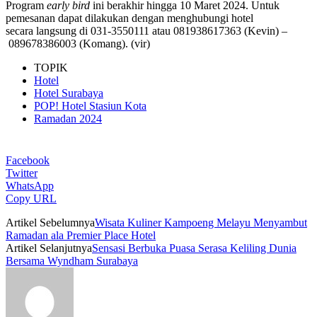
Program
early bird
ini berakhir hingga 10 Maret 2024. Untuk
pemesanan dapat dilakukan dengan menghubungi hotel
secara langsung di 031-3550111 atau 081938617363 (Kevin) –
089678386003 (Komang). (vir)
TOPIK
Hotel
Hotel Surabaya
POP! Hotel Stasiun Kota
Ramadan 2024
Facebook
Twitter
WhatsApp
Copy URL
Artikel Sebelumnya
Wisata Kuliner Kampoeng Melayu Menyambut
Ramadan ala Premier Place Hotel
Artikel Selanjutnya
Sensasi Berbuka Puasa Serasa Keliling Dunia
Bersama Wyndham Surabaya