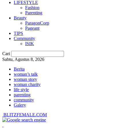
LIFESTYLE
Fashion
Parenting
Beauty
ParagonCorp
Pageant
TIPS
Community
ISIK
Cari
Sabtu, Agustus 8, 2026
Berita
woman’s talk
woman story
woman charity
life style
parenting
community
Galery
BLITZFEMALE.COM