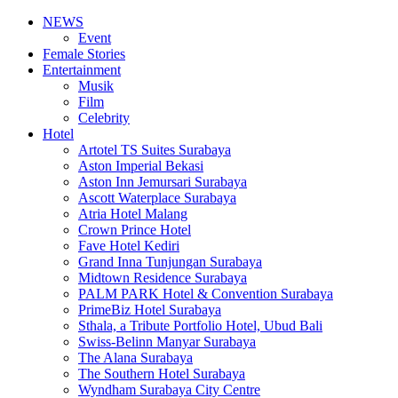
NEWS
Event
Female Stories
Entertainment
Musik
Film
Celebrity
Hotel
Artotel TS Suites Surabaya
Aston Imperial Bekasi
Aston Inn Jemursari Surabaya
Ascott Waterplace Surabaya
Atria Hotel Malang
Crown Prince Hotel
Fave Hotel Kediri
Grand Inna Tunjungan Surabaya
Midtown Residence Surabaya
PALM PARK Hotel & Convention Surabaya
PrimeBiz Hotel Surabaya
Sthala, a Tribute Portfolio Hotel, Ubud Bali
Swiss-Belinn Manyar Surabaya
The Alana Surabaya
The Southern Hotel Surabaya
Wyndham Surabaya City Centre