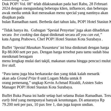
Duk POP! Vol. 08” telah dilaksanakan pada hari Rabu, 28 Februari
2024 dengan mengundang beberapa klien, influencer, dan beberapa
awak media untuk ikut merasakan menu special yang nantinya akan
disajikan pada
bulan Ramadhan nanti. Berbeda dari tahun lalu, POP! Hotel Stasiun 
“Tidak hanya itu. Gubugan ‘Spesial Penyetan’ juga akan dihadirkan
secara
live cooking
dan dapat dinikmati secara
all you can eat,”
kata Agung Prabowo, Chef POP! Hotel Stasiun Kota Surabaya
.
Buffet ‘
Spesial Masakan Nusantara
’ ini bisa dinikmati dengan harga
Rp 88.000 nett per pax. Dengan harga tersebut para tamu sudah bisa
menikmati beragam
menu lengkap mulai dari takjil, makanan utama hingga pencuci mulut 
live stall
.
“Para tamu juga bisa berkaraoke dan yang tidak kalah menarik
akan ada
Grand Prize
8 unit Logam Mulia untuk 8
orang pemenang,” ungkap Kevin Achmad Rizaldi, Asisten Sales
Manager POP! Hotel Stasiun Kota Surabaya.
Buffet Buka Puasa ini hadir setiap hari selama Bulan Ramadhan. Ters
early bird
yang mempunyai banyak keuntungan. Di antaranya Rp
79.200 nett per pax, 10 pax free 1, dan juga kupon undian.