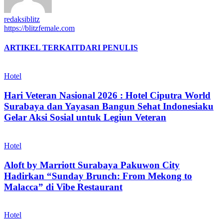
redaksiblitz
https://blitzfemale.com
ARTIKEL TERKAIT
DARI PENULIS
Hotel
Hari Veteran Nasional 2026 : Hotel Ciputra World
Surabaya dan Yayasan Bangun Sehat Indonesiaku
Gelar Aksi Sosial untuk Legiun Veteran
Hotel
Aloft by Marriott Surabaya Pakuwon City
Hadirkan “Sunday Brunch: From Mekong to
Malacca” di Vibe Restaurant
Hotel