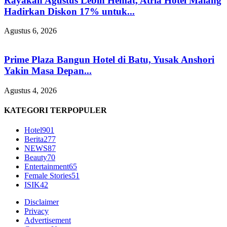
Rayakan Agustus Lebih Hemat, Atria Hotel Malang
Hadirkan Diskon 17% untuk...
Agustus 6, 2026
Prime Plaza Bangun Hotel di Batu, Yusak Anshori
Yakin Masa Depan...
Agustus 4, 2026
KATEGORI TERPOPULER
Hotel
901
Berita
277
NEWS
87
Beauty
70
Entertainment
65
Female Stories
51
ISIK
42
Disclaimer
Privacy
Advertisement