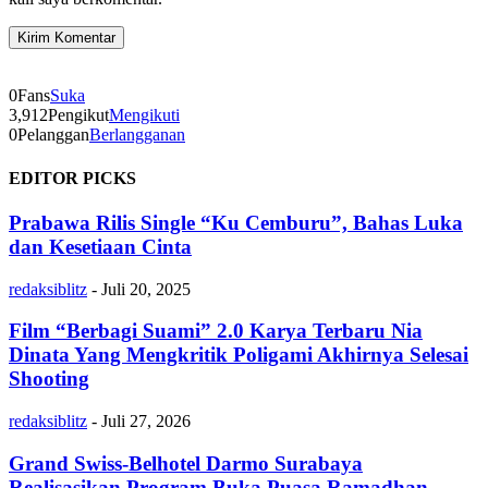
0
Fans
Suka
3,912
Pengikut
Mengikuti
0
Pelanggan
Berlangganan
EDITOR PICKS
Prabawa Rilis Single “Ku Cemburu”, Bahas Luka
dan Kesetiaan Cinta
redaksiblitz
-
Juli 20, 2025
Film “Berbagi Suami” 2.0 Karya Terbaru Nia
Dinata Yang Mengkritik Poligami Akhirnya Selesai
Shooting
redaksiblitz
-
Juli 27, 2026
Grand Swiss-Belhotel Darmo Surabaya
Realisasikan Program Buka Puasa Ramadhan