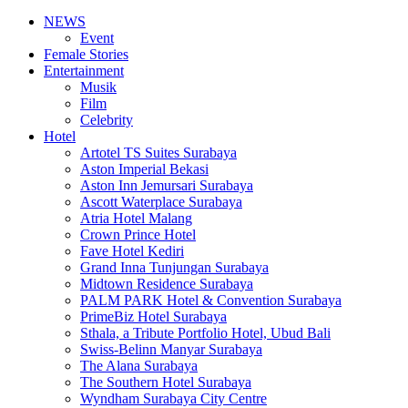
NEWS
Event
Female Stories
Entertainment
Musik
Film
Celebrity
Hotel
Artotel TS Suites Surabaya
Aston Imperial Bekasi
Aston Inn Jemursari Surabaya
Ascott Waterplace Surabaya
Atria Hotel Malang
Crown Prince Hotel
Fave Hotel Kediri
Grand Inna Tunjungan Surabaya
Midtown Residence Surabaya
PALM PARK Hotel & Convention Surabaya
PrimeBiz Hotel Surabaya
Sthala, a Tribute Portfolio Hotel, Ubud Bali
Swiss-Belinn Manyar Surabaya
The Alana Surabaya
The Southern Hotel Surabaya
Wyndham Surabaya City Centre