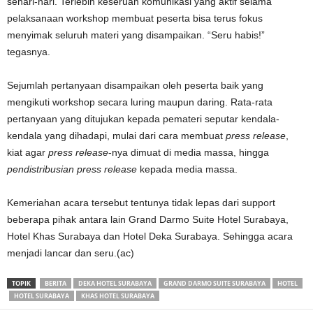
sehari-hari. Terlebih keseruan komunikasi yang aktif selama
pelaksanaan workshop membuat peserta bisa terus fokus
menyimak seluruh materi yang disampaikan. “Seru habis!”
tegasnya.
Sejumlah pertanyaan disampaikan oleh peserta baik yang
mengikuti workshop secara luring maupun daring. Rata-rata
pertanyaan yang ditujukan kepada pemateri seputar kendala-
kendala yang dihadapi, mulai dari cara membuat
press release
,
kiat agar
press release
-nya dimuat di media massa, hingga
pendistribusian press release
kepada media massa.
Kemeriahan acara tersebut tentunya tidak lepas dari support
beberapa pihak antara lain Grand Darmo Suite Hotel Surabaya,
Hotel Khas Surabaya dan Hotel Deka Surabaya. Sehingga acara
menjadi lancar dan seru.(ac)
TOPIK
BERITA
DEKA HOTEL SURABAYA
GRAND DARMO SUITE SURABAYA
HOTEL
HOTEL SURABAYA
KHAS HOTEL SURABAYA