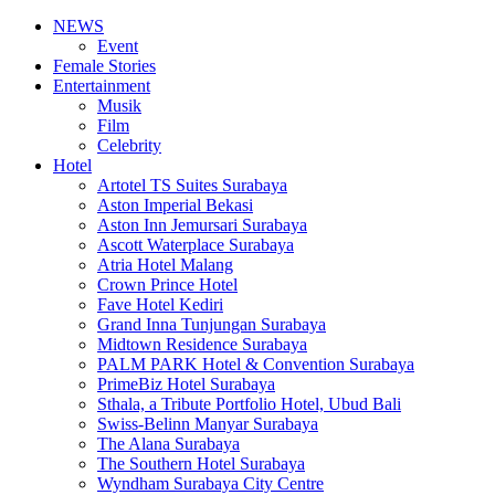
NEWS
Event
Female Stories
Entertainment
Musik
Film
Celebrity
Hotel
Artotel TS Suites Surabaya
Aston Imperial Bekasi
Aston Inn Jemursari Surabaya
Ascott Waterplace Surabaya
Atria Hotel Malang
Crown Prince Hotel
Fave Hotel Kediri
Grand Inna Tunjungan Surabaya
Midtown Residence Surabaya
PALM PARK Hotel & Convention Surabaya
PrimeBiz Hotel Surabaya
Sthala, a Tribute Portfolio Hotel, Ubud Bali
Swiss-Belinn Manyar Surabaya
The Alana Surabaya
The Southern Hotel Surabaya
Wyndham Surabaya City Centre