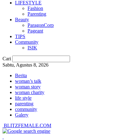
LIFESTYLE
Fashion
Parenting
Beauty
ParagonCorp
Pageant
TIPS
Community
ISIK
Cari
Sabtu, Agustus 8, 2026
Berita
woman’s talk
woman story
woman charity
life style
parenting
community
Galery
BLITZFEMALE.COM