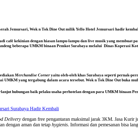
aerah Jemursari, Wok n Tok Dine Out milik Yello Hotel Jemursari hadir kemba
di café kekinian dengan hiasan lampu-lampu dan live musik yang membuat pa
nggandeng beberapa UMKM binaan Pemkot Surabaya melalui Dinas Koperasi Ko
yediakan
Merchandise Corner
yaitu oleh-oleh khas Surabaya seperti pernak-pern
ai UMKM yang tergabung dalam acara tersebut. Wok n Tok Dine Out buka mula
s berlanjut hubungan baik pelaku usaha perhotelan dengan para UMKM binaan
sari Surabaya Hadir Kembali
d Delivery
dengan free pengantaran maksimal jarak 3KM. Jasa Kurir jug
uan dengan aman dan tetap
hygienis
. Informasi dan pemesanan bisa l