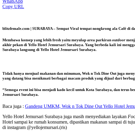
WhatsApp
Copy URL
blitzfemale.com | SURABAYA –
Sempat Viral tempat nongkrong ala Café di d
Membawa konsep yang lebih fresh yaitu meyulap area parkiran
outdoor
menja
akhir pekan di Yello Hotel Jemursari Surabaya. Yang berbeda kali ini me
Surabaya langsung di Yello Hotel Jemursari Surabaya.
Tidak hanya menjual makanan dan minuman, Wok n Tok Dine Out juga men
yang datang bisa menikmati berbagai macam produk yang dijual dari berbag
“Semoga event ini bisa menjadi kado kecil untuk Kota Surabaya, dan teru
Jemursari Surabaya.
Baca juga :
Gandeng UMKM, Wok n Tok Dine Out Yello Hotel Jemur
Yello Hotel Jemursari Surabaya juga masih menyediakan layakan
Foo
Hotel sampai ke rumah konsumen, dipastikan makanan sampai di tuj
di instagram @yellojemursari.(ris)