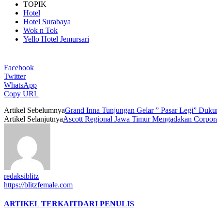
TOPIK
Hotel
Hotel Surabaya
Wok n Tok
Yello Hotel Jemursari
Facebook
Twitter
WhatsApp
Copy URL
Artikel Sebelumnya
Grand Inna Tunjungan Gelar ” Pasar Legi” Du
Artikel Selanjutnya
Ascott Regional Jawa Timur Mengadakan Corpora
redaksiblitz
https://blitzfemale.com
ARTIKEL TERKAIT
DARI PENULIS