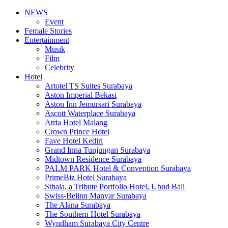
NEWS
Event
Female Stories
Entertainment
Musik
Film
Celebrity
Hotel
Artotel TS Suites Surabaya
Aston Imperial Bekasi
Aston Inn Jemursari Surabaya
Ascott Waterplace Surabaya
Atria Hotel Malang
Crown Prince Hotel
Fave Hotel Kediri
Grand Inna Tunjungan Surabaya
Midtown Residence Surabaya
PALM PARK Hotel & Convention Surabaya
PrimeBiz Hotel Surabaya
Sthala, a Tribute Portfolio Hotel, Ubud Bali
Swiss-Belinn Manyar Surabaya
The Alana Surabaya
The Southern Hotel Surabaya
Wyndham Surabaya City Centre