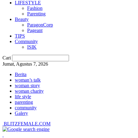
LIFESTYLE
Fashion
Parenting
Beauty
ParagonCorp
Pageant
TIPS
Community
ISIK
Cari
Jumat, Agustus 7, 2026
Berita
woman’s talk
woman story
woman charity
life style
parenting
community
Galery
BLITZFEMALE.COM