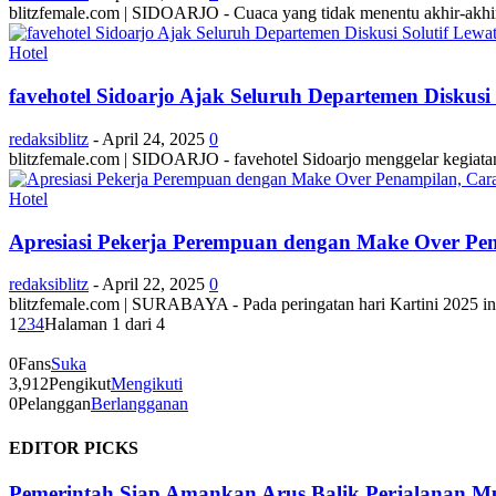
blitzfemale.com | SIDOARJO - Cuaca yang tidak menentu akhir-akhir
Hotel
favehotel Sidoarjo Ajak Seluruh Departemen Diskusi
redaksiblitz
-
April 24, 2025
0
blitzfemale.com | SIDOARJO - favehotel Sidoarjo menggelar kegiatan
Hotel
Apresiasi Pekerja Perempuan dengan Make Over Pena
redaksiblitz
-
April 22, 2025
0
blitzfemale.com | SURABAYA - Pada peringatan hari Kartini 2025 ini,
1
2
3
4
Halaman 1 dari 4
0
Fans
Suka
3,912
Pengikut
Mengikuti
0
Pelanggan
Berlangganan
EDITOR PICKS
Pemerintah Siap Amankan Arus Balik Perjalanan M