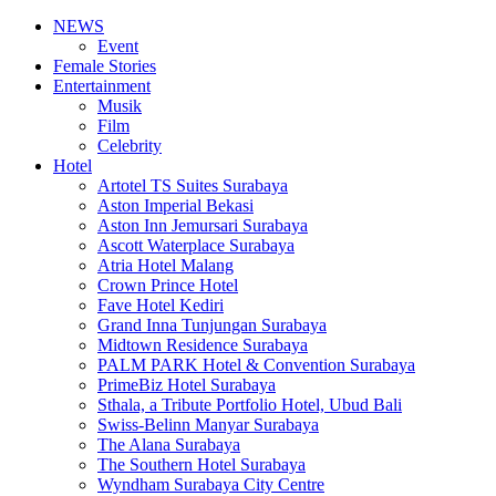
NEWS
Event
Female Stories
Entertainment
Musik
Film
Celebrity
Hotel
Artotel TS Suites Surabaya
Aston Imperial Bekasi
Aston Inn Jemursari Surabaya
Ascott Waterplace Surabaya
Atria Hotel Malang
Crown Prince Hotel
Fave Hotel Kediri
Grand Inna Tunjungan Surabaya
Midtown Residence Surabaya
PALM PARK Hotel & Convention Surabaya
PrimeBiz Hotel Surabaya
Sthala, a Tribute Portfolio Hotel, Ubud Bali
Swiss-Belinn Manyar Surabaya
The Alana Surabaya
The Southern Hotel Surabaya
Wyndham Surabaya City Centre