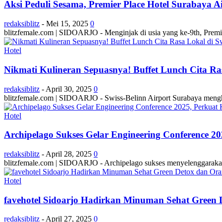
Aksi Peduli Sesama, Premier Place Hotel Surabaya A
redaksiblitz
-
Mei 15, 2025
0
blitzfemale.com | SIDOARJO - Menginjak di usia yang ke-9th, Premie
Hotel
Nikmati Kulineran Sepuasnya! Buffet Lunch Cita Rasa
redaksiblitz
-
April 30, 2025
0
blitzfemale.com | SIDOARJO - Swiss-Belinn Airport Surabaya meng
Hotel
Archipelago Sukses Gelar Engineering Conference 2
redaksiblitz
-
April 28, 2025
0
blitzfemale.com | SIDOARJO - Archipelago sukses menyelenggarakan 
Hotel
favehotel Sidoarjo Hadirkan Minuman Sehat Green 
redaksiblitz
-
April 27, 2025
0