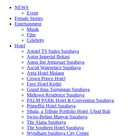
NEWS
Event
Female Stories
Entertainment
Musik
Film
Celebrity
Hotel
Artotel TS Suites Surabaya
Aston Imperial Bekasi
Aston Inn Jemursari Surabaya
Ascott Waterplace Surabaya
Atria Hotel Malang
Crown Prince Hotel
Fave Hotel Kediri
Grand Inna Tunjungan Surabaya
Midtown Residence Surabaya
PALM PARK Hotel & Convention Surabaya
PrimeBiz Hotel Surabaya
Sthala, a Tribute Portfolio Hotel, Ubud Bali
Swiss-Belinn Manyar Surabaya
The Alana Surabaya
The Southern Hotel Surabaya
Wyndham Surabaya City Centre