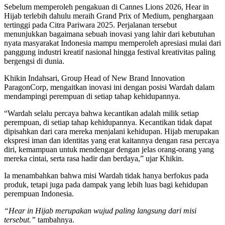
Sebelum memperoleh pengakuan di Cannes Lions 2026, Hear in
Hijab terlebih dahulu meraih Grand Prix of Medium, penghargaan
tertinggi pada Citra Pariwara 2025. Perjalanan tersebut
menunjukkan bagaimana sebuah inovasi yang lahir dari kebutuhan
nyata masyarakat Indonesia mampu memperoleh apresiasi mulai dari
panggung industri kreatif nasional hingga festival kreativitas paling
bergengsi di dunia.
Khikin Indahsari, Group Head of New Brand Innovation
ParagonCorp, mengaitkan inovasi ini dengan posisi Wardah dalam
mendampingi perempuan di setiap tahap kehidupannya.
“Wardah selalu percaya bahwa kecantikan adalah milik setiap
perempuan, di setiap tahap kehidupannya. Kecantikan tidak dapat
dipisahkan dari cara mereka menjalani kehidupan. Hijab merupakan
ekspresi iman dan identitas yang erat kaitannya dengan rasa percaya
diri, kemampuan untuk mendengar dengan jelas orang-orang yang
mereka cintai, serta rasa hadir dan berdaya,” ujar Khikin.
Ia menambahkan bahwa misi Wardah tidak hanya berfokus pada
produk, tetapi juga pada dampak yang lebih luas bagi kehidupan
perempuan Indonesia.
“Hear in Hijab merupakan wujud paling langsung dari misi
tersebut.”
tambahnya.