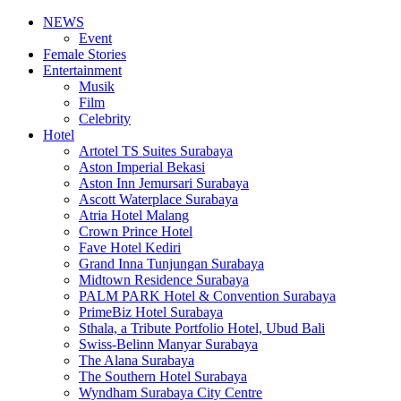
NEWS
Event
Female Stories
Entertainment
Musik
Film
Celebrity
Hotel
Artotel TS Suites Surabaya
Aston Imperial Bekasi
Aston Inn Jemursari Surabaya
Ascott Waterplace Surabaya
Atria Hotel Malang
Crown Prince Hotel
Fave Hotel Kediri
Grand Inna Tunjungan Surabaya
Midtown Residence Surabaya
PALM PARK Hotel & Convention Surabaya
PrimeBiz Hotel Surabaya
Sthala, a Tribute Portfolio Hotel, Ubud Bali
Swiss-Belinn Manyar Surabaya
The Alana Surabaya
The Southern Hotel Surabaya
Wyndham Surabaya City Centre