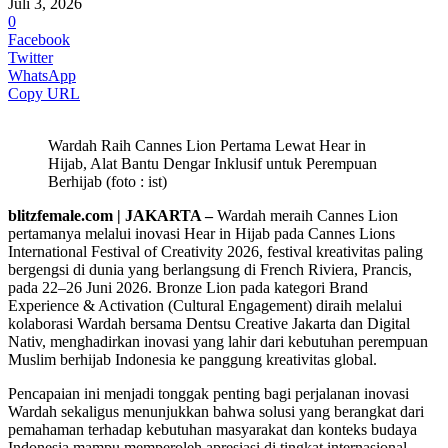
Juli 3, 2026
0
Facebook
Twitter
WhatsApp
Copy URL
Wardah Raih Cannes Lion Pertama Lewat Hear in
Hijab, Alat Bantu Dengar Inklusif untuk Perempuan
Berhijab (foto : ist)
blitzfemale.com | JAKARTA –
Wardah meraih Cannes Lion
pertamanya melalui inovasi Hear in Hijab pada Cannes Lions
International Festival of Creativity 2026, festival kreativitas paling
bergengsi di dunia yang berlangsung di French Riviera, Prancis,
pada 22–26 Juni 2026. Bronze Lion pada kategori Brand
Experience & Activation (Cultural Engagement) diraih melalui
kolaborasi Wardah bersama Dentsu Creative Jakarta dan Digital
Nativ, menghadirkan inovasi yang lahir dari kebutuhan perempuan
Muslim berhijab Indonesia ke panggung kreativitas global.
Pencapaian ini menjadi tonggak penting bagi perjalanan inovasi
Wardah sekaligus menunjukkan bahwa solusi yang berangkat dari
pemahaman terhadap kebutuhan masyarakat dan konteks budaya
Indonesia mampu memperoleh apresiasi di tingkat internasional.