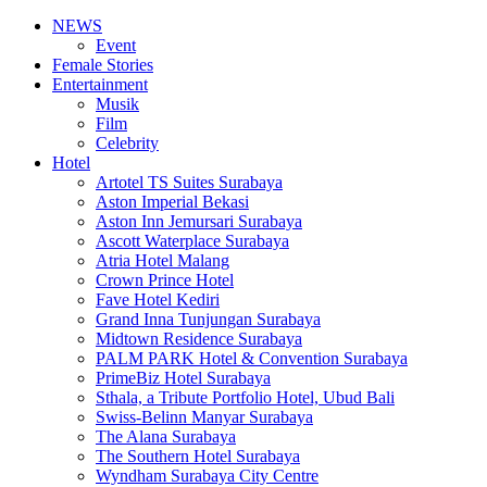
NEWS
Event
Female Stories
Entertainment
Musik
Film
Celebrity
Hotel
Artotel TS Suites Surabaya
Aston Imperial Bekasi
Aston Inn Jemursari Surabaya
Ascott Waterplace Surabaya
Atria Hotel Malang
Crown Prince Hotel
Fave Hotel Kediri
Grand Inna Tunjungan Surabaya
Midtown Residence Surabaya
PALM PARK Hotel & Convention Surabaya
PrimeBiz Hotel Surabaya
Sthala, a Tribute Portfolio Hotel, Ubud Bali
Swiss-Belinn Manyar Surabaya
The Alana Surabaya
The Southern Hotel Surabaya
Wyndham Surabaya City Centre