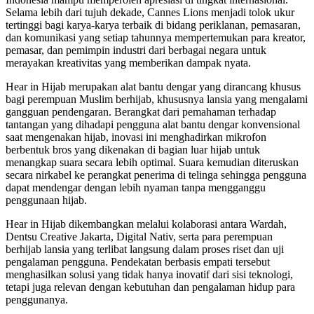
Selama lebih dari tujuh dekade, Cannes Lions menjadi tolok ukur
tertinggi bagi karya-karya terbaik di bidang periklanan, pemasaran,
dan komunikasi yang setiap tahunnya mempertemukan para kreator,
pemasar, dan pemimpin industri dari berbagai negara untuk
merayakan kreativitas yang memberikan dampak nyata.
Hear in Hijab merupakan alat bantu dengar yang dirancang khusus
bagi perempuan Muslim berhijab, khususnya lansia yang mengalami
gangguan pendengaran. Berangkat dari pemahaman terhadap
tantangan yang dihadapi pengguna alat bantu dengar konvensional
saat mengenakan hijab, inovasi ini menghadirkan mikrofon
berbentuk bros yang dikenakan di bagian luar hijab untuk
menangkap suara secara lebih optimal. Suara kemudian diteruskan
secara nirkabel ke perangkat penerima di telinga sehingga pengguna
dapat mendengar dengan lebih nyaman tanpa mengganggu
penggunaan hijab.
Hear in Hijab dikembangkan melalui kolaborasi antara Wardah,
Dentsu Creative Jakarta, Digital Nativ, serta para perempuan
berhijab lansia yang terlibat langsung dalam proses riset dan uji
pengalaman pengguna. Pendekatan berbasis empati tersebut
menghasilkan solusi yang tidak hanya inovatif dari sisi teknologi,
tetapi juga relevan dengan kebutuhan dan pengalaman hidup para
penggunanya.