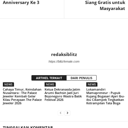
Anniversary Ke 3
Siang Gratis untuk
Masyarakat
redaksiblitz
https://blitzfemale.com
ARTIKEL TERKAIT
DARI PENULIS
NEWS
NEWS
NEWS
Cahaya Timur, Keindahan
Ketua Dekranasda Jatim
Lokamandiri
Nusantara : The Palace
Arumi Bachsin Jadi Juri
Mamapreneur : Pupuk
Jeweler Kembali Gelar
Bojonegoro Wastra Batik
Kujang Bogasari Ajari Ibu-
Kilau Perayaan The Palace
Festival 2026
ibu Cikampek Tingkatkan
Jeweler 2026
Ketrampilan Tata Boga
TINGGALKAN KOMENTAR