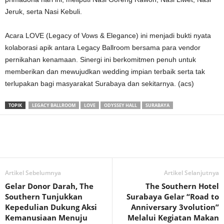
Jeruk, serta Nasi Kebuli.
Acara LOVE (Legacy of Vows & Elegance) ini menjadi bukti nyata
kolaborasi apik antara Legacy Ballroom bersama para vendor
pernikahan kenamaan. Sinergi ini berkomitmen penuh untuk
memberikan dan mewujudkan wedding impian terbaik serta tak
terlupakan bagi masyarakat Surabaya dan sekitarnya. (acs)
TOPIK
LEGACY BALLROOM
LOVE
ODYSSEY HALL
SURABAYA
Artikel Sebelumnya
Artikel Selanjutnya
Gelar Donor Darah, The
The Southern Hotel
Southern Tunjukkan
Surabaya Gelar “Road to
Kepedulian Dukung Aksi
Anniversary 3volution”
Kemanusiaan Menuju
Melalui Kegiatan Makan