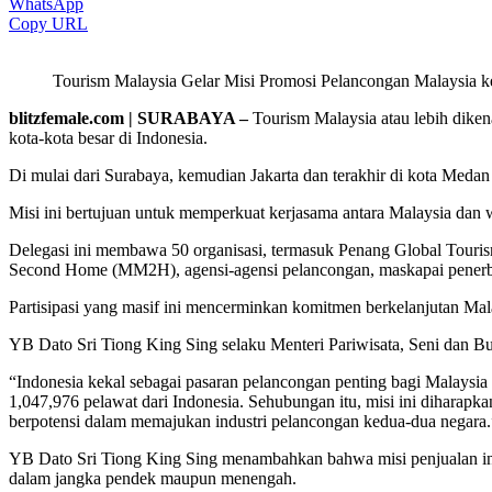
WhatsApp
Copy URL
Tourism Malaysia Gelar Misi Promosi Pelancongan Malaysia ke
blitzfemale.com | SURABAYA –
Tourism Malaysia atau lebih dike
kota-kota besar di Indonesia.
Di mulai dari Surabaya, kemudian Jakarta dan terakhir di kota Medan
Misi ini bertujuan untuk memperkuat kerjasama antara Malaysia d
Delegasi ini membawa 50 organisasi, termasuk Penang Global Touri
Second Home (MM2H), agensi-agensi pelancongan, maskapai penerban
Partisipasi yang masif ini mencerminkan komitmen berkelanjutan Mala
YB Dato Sri Tiong King Sing selaku Menteri Pariwisata, Seni dan Bu
“Indonesia kekal sebagai pasaran pelancongan penting bagi Malaysia
1,047,976 pelawat dari Indonesia. Sehubungan itu, misi ini diharapk
berpotensi dalam memajukan industri pelancongan kedua-dua negara.
YB Dato Sri Tiong King Sing menambahkan bahwa misi penjualan ini 
dalam jangka pendek maupun menengah.