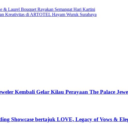
ie & Laurel Bouquet Rayakan Semangat Hari Kartini
dan Kreativitas di ARTOTEL Hayam Wuruk Surabaya
weler Kembali Gelar Kilau Perayaan The Palace Jewe
ding Showcase bertajuk LOVE, Legacy of Vows & Ele