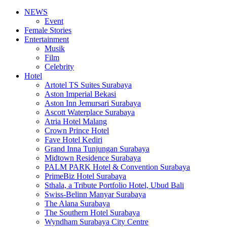
NEWS
Event
Female Stories
Entertainment
Musik
Film
Celebrity
Hotel
Artotel TS Suites Surabaya
Aston Imperial Bekasi
Aston Inn Jemursari Surabaya
Ascott Waterplace Surabaya
Atria Hotel Malang
Crown Prince Hotel
Fave Hotel Kediri
Grand Inna Tunjungan Surabaya
Midtown Residence Surabaya
PALM PARK Hotel & Convention Surabaya
PrimeBiz Hotel Surabaya
Sthala, a Tribute Portfolio Hotel, Ubud Bali
Swiss-Belinn Manyar Surabaya
The Alana Surabaya
The Southern Hotel Surabaya
Wyndham Surabaya City Centre