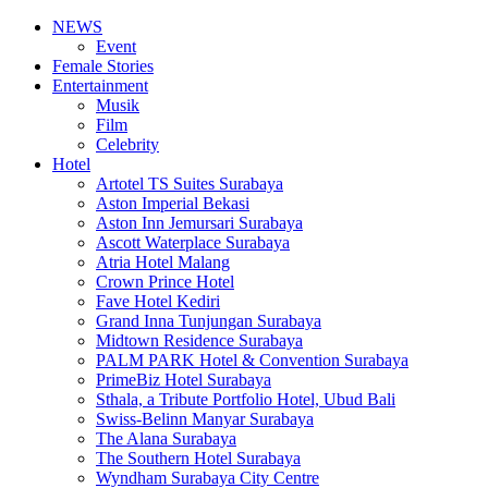
NEWS
Event
Female Stories
Entertainment
Musik
Film
Celebrity
Hotel
Artotel TS Suites Surabaya
Aston Imperial Bekasi
Aston Inn Jemursari Surabaya
Ascott Waterplace Surabaya
Atria Hotel Malang
Crown Prince Hotel
Fave Hotel Kediri
Grand Inna Tunjungan Surabaya
Midtown Residence Surabaya
PALM PARK Hotel & Convention Surabaya
PrimeBiz Hotel Surabaya
Sthala, a Tribute Portfolio Hotel, Ubud Bali
Swiss-Belinn Manyar Surabaya
The Alana Surabaya
The Southern Hotel Surabaya
Wyndham Surabaya City Centre