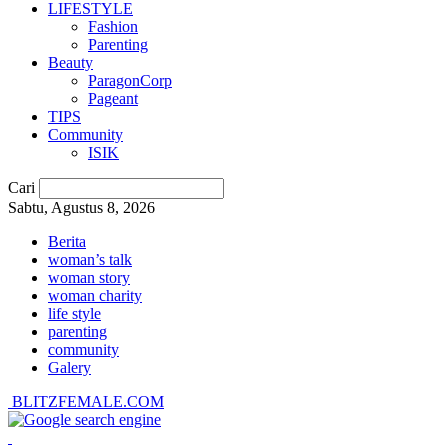
LIFESTYLE
Fashion
Parenting
Beauty
ParagonCorp
Pageant
TIPS
Community
ISIK
Cari
Sabtu, Agustus 8, 2026
Berita
woman’s talk
woman story
woman charity
life style
parenting
community
Galery
BLITZFEMALE.COM