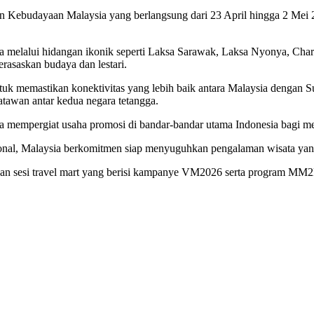
n Kebudayaan Malaysia yang berlangsung dari 23 April hingga 2 Mei 
ia melalui hidangan ikonik seperti Laksa Sarawak, Laksa Nyonya, Ch
rasaskan budaya dan lestari.
s untuk memastikan konektivitas yang lebih baik antara Malaysia denga
awan antar kedua negara tetangga.
ta mempergiat usaha promosi di bandar-bandar utama Indonesia bagi
asional, Malaysia berkomitmen siap menyuguhkan pengalaman wisata y
r dan sesi travel mart yang berisi kampanye VM2026 serta program MM2H