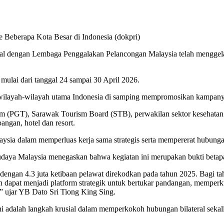
 Beberapa Kota Besar di Indonesia (dokpri)
nal dengan Lembaga Penggalakan Pelancongan Malaysia telah menggela
 mulai dari tanggal 24 sampai 30 April 2026.
an wilayah-wilayah utama Indonesia di samping mempromosikan kampa
sm (PGT), Sarawak Tourism Board (STB), perwakilan sektor kesehata
gan, hotel dan resort.
ysia dalam memperluas kerja sama strategis serta mempererat hubungan
daya Malaysia menegaskan bahwa kegiatan ini merupakan bukti betapa p
 dengan 4.3 juta ketibaan pelawat direkodkan pada tahun 2025. Bagi t
an dapat menjadi platform strategik untuk bertukar pandangan, memper
” ujar YB Dato Sri Tiong King Sing.
adalah langkah krusial dalam memperkokoh hubungan bilateral sekalig