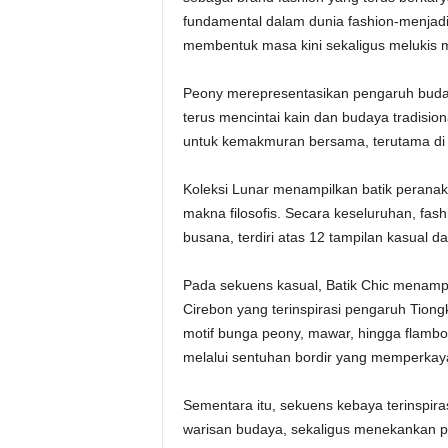
fundamental dalam dunia fashion-menjadi s
membentuk masa kini sekaligus melukis 
Peony merepresentasikan pengaruh buday
terus mencintai kain dan budaya tradisio
untuk kemakmuran bersama, terutama di t
Koleksi Lunar menampilkan batik perana
makna filosofis. Secara keseluruhan, fas
busana, terdiri atas 12 tampilan kasual d
Pada sekuens kasual, Batik Chic menamp
Cirebon yang terinspirasi pengaruh Tiong
motif bunga peony, mawar, hingga flamboya
melalui sentuhan bordir yang memperkaya 
Sementara itu, sekuens kebaya terinspi
warisan budaya, sekaligus menekankan pe