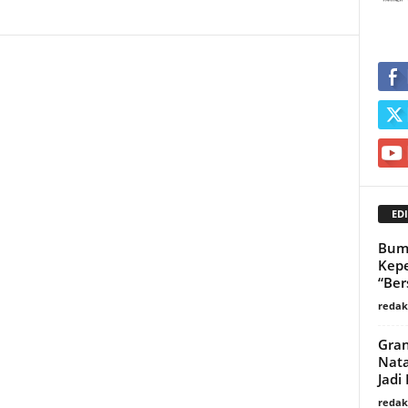
EDI
Bumi
Kepe
“Ber
redaks
Gra
Nata
Jadi
redaks