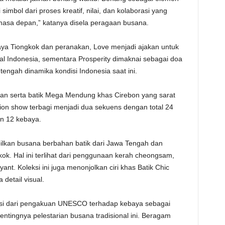
imbol dari proses kreatif, nilai, dan kolaborasi yang
masa depan,” katanya disela peragaan busana.
a Tiongkok dan peranakan, Love menjadi ajakan untuk
nal Indonesia, sementara Prosperity dimaknai sebagai doa
engah dinamika kondisi Indonesia saat ini.
kan serta batik Mega Mendung khas Cirebon yang sarat
hion show terbagi menjadi dua sekuens dengan total 24
an 12 kebaya.
ilkan busana berbahan batik dari Jawa Tengah dan
kok. Hal ini terlihat dari penggunaan kerah cheongsam,
nt. Koleksi ini juga menonjolkan ciri khas Batik Chic
detail visual.
rasi dari pengakuan UNESCO terhadap kebaya sebagai
ntingnya pelestarian busana tradisional ini. Beragam