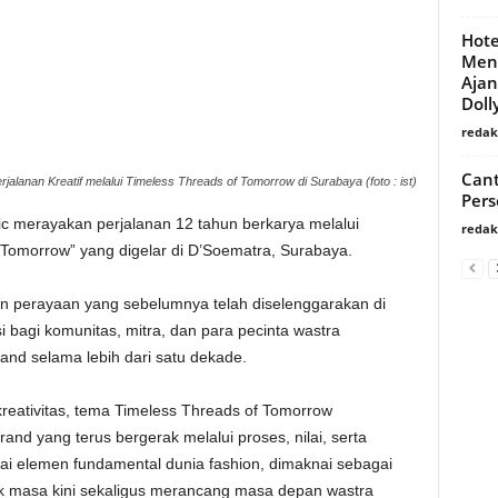
Hote
Men
Aja
Doll
redaks
Cant
alanan Kreatif melalui Timeless Threads of Tomorrow di Surabaya (foto : ist)
Pers
ic merayakan perjalanan 12 tahun berkarya melalui
redaks
 Tomorrow” yang digelar di D’Soematra, Surabaya.
ian perayaan yang sebelumnya telah diselenggarakan di
i bagi komunitas, mitra, dan para pecinta wastra
nd selama lebih dari satu dekade.
eativitas, tema Timeless Threads of Tomorrow
brand yang terus bergerak melalui proses, nilai, serta
gai elemen fundamental dunia fashion, dimaknai sebagai
uk masa kini sekaligus merancang masa depan wastra