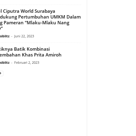
l Ciputra World Surabaya
dukung Pertumbuhan UMKM Dalam
ng Pameran “Mlaku-Mlaku Nang
y”
iblitz
-
Juni 22, 2023
iknya Batik Kombinasi
embahan Khas Prita Amiroh
iblitz
-
Februari 2, 2023