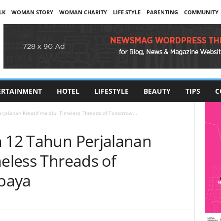
LK
WOMAN STORY
WOMAN CHARITY
LIFE STYLE
PARENTING
COMMUNITY
ERTAINMENT
HOTEL
LIFESTYLE
BEAUTY
TIPS
C
rjalanan Kreatif melalui Timeless Threads of Tomorrow...
n 12 Tahun Perjalanan
meless Threads of
baya