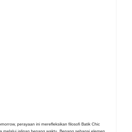
rrow, perayaan ini merefleksikan filosofi Batik Chic
ya melalui jalinan benang waktu. Benang sebagai elemen