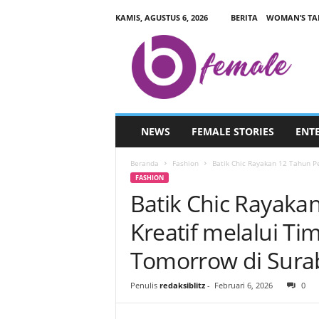
KAMIS, AGUSTUS 6, 2026
BERITA
WOMAN’S TA
B
L
I
T
Z
F
E
NEWS
FEMALE STORIES
ENT
M
A
Beranda
Fashion
Batik Chic Rayakan 12 Tahun Pe
L
FASHION
E
Batik Chic Rayaka
.
C
Kreatif melalui Ti
O
M
Tomorrow di Sura
Penulis
redaksiblitz
-
Februari 6, 2026
0