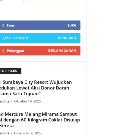
0
Fans
SUKA
3,912
Pengikut
MENGIKUTI
0
Pelanggan
BERLANGGANAN
TOR PICKS
 Surabaya City Resort Wujudkan
dulian Lewat Aksi Donor Darah
sama Satu Tujuan”
iblitz
-
Oktober 19, 2025
nd Mercure Malang Mirama Sambut
l dengan 60 Kilogram Coklat Disulap
 Kereta
iblitz
-
Desember 4, 2025