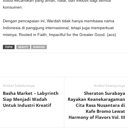
solusi kecantikan yang aman, halal, dan inklusif bagi semua
konsumen.
Dengan pencapaian ini, Wardah tidak hanya membawa nama
Indonesia di panggung internasional, tetapi juga memperkuat
misinya: Rooted in Faith, Impactful for the Greater Good. (acs)
TOPIK
BEAUTY
WARDAH
Artikel Sebelumnya
Artikel Selanjutnya
Basha Market – Labyrinth
Sheraton Surabaya
Siap Menjadi Wadah
Rayakan Keanekaragaman
Untuk Industri Kreatif
Cita Rasa Nusantara di
Kafe Bromo Lewat
Harmony of Flavors Vol. III