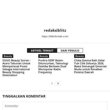
redaksiblitz
https://blitzfemale.com
ARTIKEL TERKAIT
DARI PENULIS
Beauty
Beauty
Beauty
SOGO Beauty Soiree :
Profira XERF Resmi
Chika Davina Raih Gelar
Acara Tahunan Untuk
Diluncurkan, Teknologi
Yuk Cilik Sidoarjo 2026,
Memperkuat Posisi
Estetika Berbasis Dual
Bawa Semangat Generasi
Sebagai International
Monopolar Radio
Muda untuk Kenalkan
Beauty Shopping
Frequency
Potensi Daerah
Destination
TINGGALKAN KOMENTAR