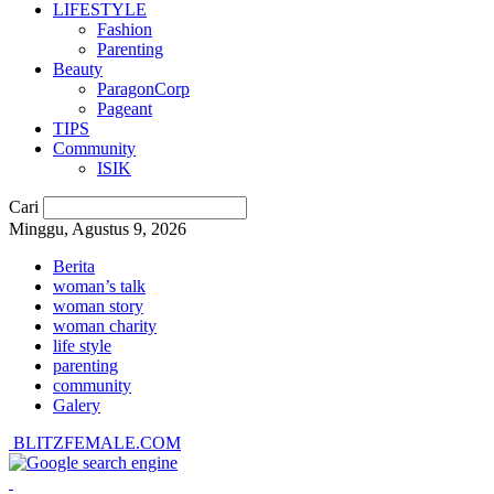
LIFESTYLE
Fashion
Parenting
Beauty
ParagonCorp
Pageant
TIPS
Community
ISIK
Cari
Minggu, Agustus 9, 2026
Berita
woman’s talk
woman story
woman charity
life style
parenting
community
Galery
BLITZFEMALE.COM