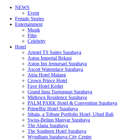
NEWS
Event
Female Stories
Entertainment
Musik
Film
Celebrity
Hotel
Artotel TS Suites Surabaya
Aston Imperial Bekasi
Aston Inn Jemursari Surabaya
Ascott Waterplace Surabaya
Atria Hotel Malang
Crown Prince Hotel
Fave Hotel Kediri
Grand Inna Tunjungan Surabaya
Midtown Residence Surabaya
PALM PARK Hotel & Convention Surabaya
PrimeBiz Hotel Surabaya
Sthala, a Tribute Portfolio Hotel, Ubud Bali
Swiss-Belinn Manyar Surabaya
The Alana Surabaya
The Southern Hotel Surabaya
Wyndham Surabaya City Centre