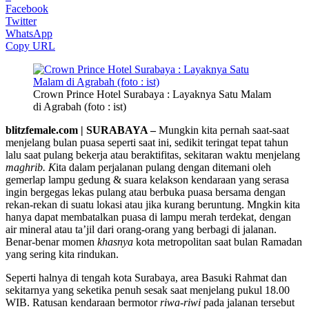
Facebook
Twitter
WhatsApp
Copy URL
Crown Prince Hotel Surabaya : Layaknya Satu Malam
di Agrabah (foto : ist)
blitzfemale.com | SURABAYA –
Mungkin kita pernah saat-saat
menjelang bulan puasa seperti saat ini, sedikit teringat tepat tahun
lalu saat pulang bekerja atau beraktifitas, sekitaran waktu menjelang
maghrib. K
ita dalam perjalanan pulang dengan ditemani oleh
gemerlap lampu gedung & suara kelakson kendaraan yang serasa
ingin bergegas lekas pulang atau berbuka puasa bersama dengan
rekan-rekan di suatu lokasi atau jika kurang beruntung. Mngkin kita
hanya dapat membatalkan puasa di lampu merah terdekat, dengan
air mineral atau ta’jil dari orang-orang yang berbagi di jalanan.
Benar-benar momen
khasnya
kota metropolitan saat bulan Ramadan
yang sering kita rindukan.
Seperti halnya di tengah kota Surabaya, area Basuki Rahmat dan
sekitarnya yang seketika penuh sesak saat menjelang pukul 18.00
WIB. Ratusan kendaraan bermotor
riwa-riwi
pada jalanan tersebut