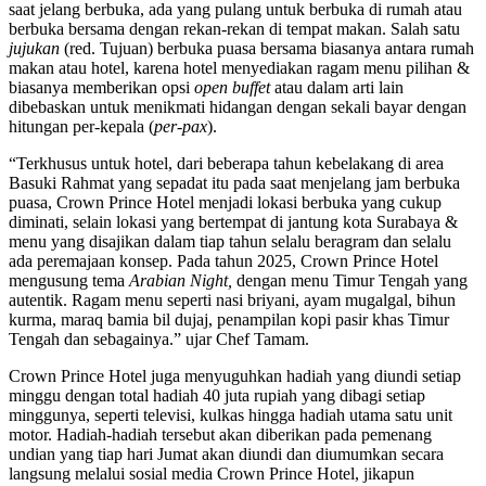
saat jelang berbuka, ada yang pulang untuk berbuka di rumah atau
berbuka bersama dengan rekan-rekan di tempat makan. Salah satu
jujukan
(red. Tujuan) berbuka puasa bersama biasanya antara rumah
makan atau hotel, karena hotel menyediakan ragam menu pilihan &
biasanya memberikan opsi
open buffet
atau dalam arti lain
dibebaskan untuk menikmati hidangan dengan sekali bayar dengan
hitungan per-kepala (
per-pax
).
“Terkhusus untuk hotel, dari beberapa tahun kebelakang di area
Basuki Rahmat yang sepadat itu pada saat menjelang jam berbuka
puasa, Crown Prince Hotel menjadi lokasi berbuka yang cukup
diminati, selain lokasi yang bertempat di jantung kota Surabaya &
menu yang disajikan dalam tiap tahun selalu beragram dan selalu
ada peremajaan konsep. Pada tahun 2025, Crown Prince Hotel
mengusung tema
Arabian Night,
dengan menu Timur Tengah yang
autentik. Ragam menu seperti nasi briyani, ayam mugalgal, bihun
kurma, maraq bamia bil dujaj, penampilan kopi pasir khas Timur
Tengah dan sebagainya.” ujar Chef Tamam.
Crown Prince Hotel juga menyuguhkan hadiah yang diundi setiap
minggu dengan total hadiah 40 juta rupiah yang dibagi setiap
minggunya, seperti televisi, kulkas hingga hadiah utama satu unit
motor. Hadiah-hadiah tersebut akan diberikan pada pemenang
undian yang tiap hari Jumat akan diundi dan diumumkan secara
langsung melalui sosial media Crown Prince Hotel, jikapun