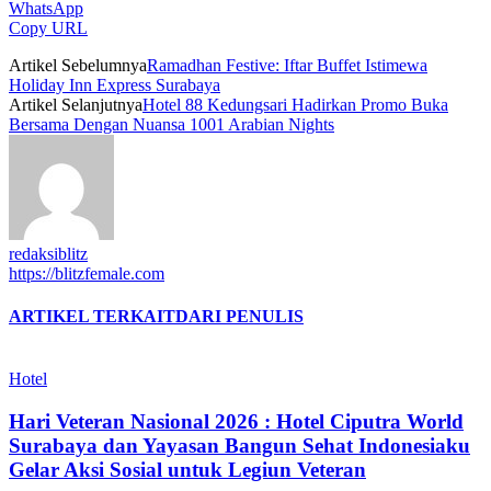
WhatsApp
Copy URL
Artikel Sebelumnya
Ramadhan Festive: Iftar Buffet Istimewa
Holiday Inn Express Surabaya
Artikel Selanjutnya
Hotel 88 Kedungsari Hadirkan Promo Buka
Bersama Dengan Nuansa 1001 Arabian Nights
redaksiblitz
https://blitzfemale.com
ARTIKEL TERKAIT
DARI PENULIS
Hotel
Hari Veteran Nasional 2026 : Hotel Ciputra World
Surabaya dan Yayasan Bangun Sehat Indonesiaku
Gelar Aksi Sosial untuk Legiun Veteran