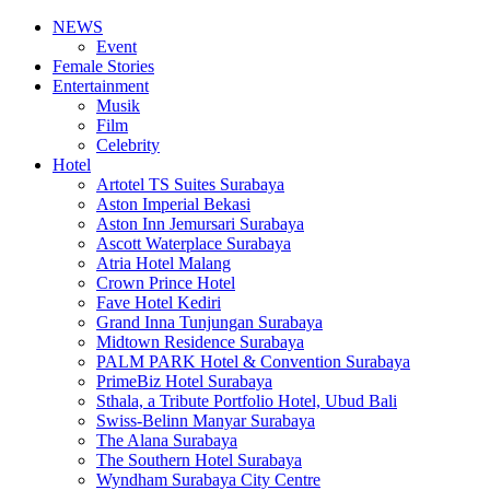
NEWS
Event
Female Stories
Entertainment
Musik
Film
Celebrity
Hotel
Artotel TS Suites Surabaya
Aston Imperial Bekasi
Aston Inn Jemursari Surabaya
Ascott Waterplace Surabaya
Atria Hotel Malang
Crown Prince Hotel
Fave Hotel Kediri
Grand Inna Tunjungan Surabaya
Midtown Residence Surabaya
PALM PARK Hotel & Convention Surabaya
PrimeBiz Hotel Surabaya
Sthala, a Tribute Portfolio Hotel, Ubud Bali
Swiss-Belinn Manyar Surabaya
The Alana Surabaya
The Southern Hotel Surabaya
Wyndham Surabaya City Centre