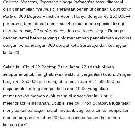
Chinese, Western, Japanese
hingga
Indonesian food
, ditemani
oleh penampilan
live music
. Perayaan berlanjut dengan
Countdown
Party
di 360 Degree Function Room. Hanya dengan Rp 250,000++
per orang, tamu dapat menikmati 4 pilihan menu spesial diiringi
oleh
live music, DJ performance
, dan
two faces singer.
Ruangan
dengan lantai berputar yang unik menambah pengalaman eksklusif
dengan pemandangan 360 derajat kota Surabaya dari ketinggian
lantai 23.
Selain itu, Cloud 22 Rooftop Bar di lantai 22 adalah pilihan
sempurna untuk menghabiskan waktu di pergantian tahun. Dengan
harga Rp 250,000 per orang atau mulai dari Rp 1,500,000 per
meja untuk 4 orang dengan lebih dari 10 DJ yang akan
memeriahkan momen akhir tahun di
indoor bar
ini. Untuk
melengkapi kemeriahan, DoubleTree by Hilton Surabaya juga telah
menyiapkan berbagai hadiah menarik bagi para tamu, menjadikan
momen pergantian tahun 2025 semakin berkesan dan penuh
kejutan.(acs)