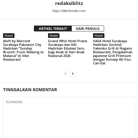
redaksiblitz
https://blitzfemale.com
ARTIKEL TERKAIT
DARI PENULIS
Hotel
Hotel
Hotel
Aloft by Marriott
Grand Whiz Hotel Praxis
VASA Hotel Surabaya
Surabaya Pakuwon City
Surabaya dan KAI
Hadirkan Gochisō
Hadirkan “Sunday
Hadirkan Edukasi Seru
Yakiniku Grill di Nagano
Brunch: From Mekong to
bagi Anak di Hari Anak
Restaurant, Pengalaman
Malacca” di Vibe
Nasional 2026
Japanese Grill Premium
Restaurant
dengan Konsep All-You-
Can-Eat
TINGGALKAN KOMENTAR