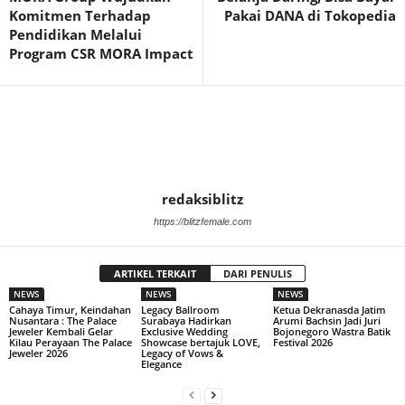
Komitmen Terhadap
Pakai DANA di Tokopedia
Pendidikan Melalui
Program CSR MORA Impact
redaksiblitz
https://blitzfemale.com
ARTIKEL TERKAIT
DARI PENULIS
NEWS
NEWS
NEWS
Cahaya Timur, Keindahan
Legacy Ballroom
Ketua Dekranasda Jatim
Nusantara : The Palace
Surabaya Hadirkan
Arumi Bachsin Jadi Juri
Jeweler Kembali Gelar
Exclusive Wedding
Bojonegoro Wastra Batik
Kilau Perayaan The Palace
Showcase bertajuk LOVE,
Festival 2026
Jeweler 2026
Legacy of Vows &
Elegance