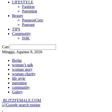
LIFESTYLE
Fashion
Parenting
Beauty
ParagonCorp
Pageant
TIPS
Community
ISIK
Cari
Minggu, Agustus 9, 2026
Berita
woman’s talk
woman story
woman charity
life style
parenting
community
Galery
BLITZFEMALE.COM