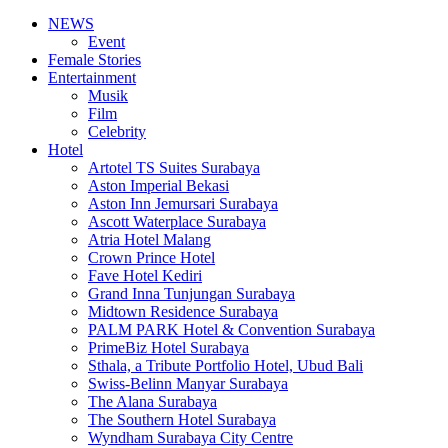
NEWS
Event
Female Stories
Entertainment
Musik
Film
Celebrity
Hotel
Artotel TS Suites Surabaya
Aston Imperial Bekasi
Aston Inn Jemursari Surabaya
Ascott Waterplace Surabaya
Atria Hotel Malang
Crown Prince Hotel
Fave Hotel Kediri
Grand Inna Tunjungan Surabaya
Midtown Residence Surabaya
PALM PARK Hotel & Convention Surabaya
PrimeBiz Hotel Surabaya
Sthala, a Tribute Portfolio Hotel, Ubud Bali
Swiss-Belinn Manyar Surabaya
The Alana Surabaya
The Southern Hotel Surabaya
Wyndham Surabaya City Centre