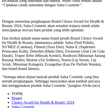
kecantikan yang maksimal dan natural. Motto Salsa sendiri adalah
“Ciptakan cantik naturalmu dengan Salsa Cosmetic”.
Dengan menerima penghargaan Brand Choice Award for Health &
Beauty 2024, Salsa Cosmetic akan semakin terpacu untuk selalu
menciptakan inovasi baru produk yang lebih uptodate.
Dan berikut adalah nama-nama brand peraih Brand Choice Award
for Health & Beauty, diantaranya adalah: Salsa (Nail Polish),
NVMEE (Catokan), Flimeal (Susu Diet), Natur-E (Suplemen
Perawatan Kulit), Detoslim (Madu Diet), Elvasense (Alat Cek Gula
Darah), Tropee Bebe (Minyak Kemiri), Realfood (Minuman Sarang
Burung Walet), Biotrue (Air Softlens), Noera (Lip Serum, Lip
Scrub, Minuman Kolagen), Evangeline (Eau De Parfum Wanita),
dan brand-brand lainnya.
“Semoga tahun depan banyak produk Salsa Cosmetic yang bisa
meraih penghargaan. Sehingga masyarakat akan tambah percaya
dan menggunakan produk Salsa Cosmetic.”pungkas Alvito.(acs)
TOPIK
Beauty
Choice Award for Health & Beauty 2024
Salsa Cosmetic