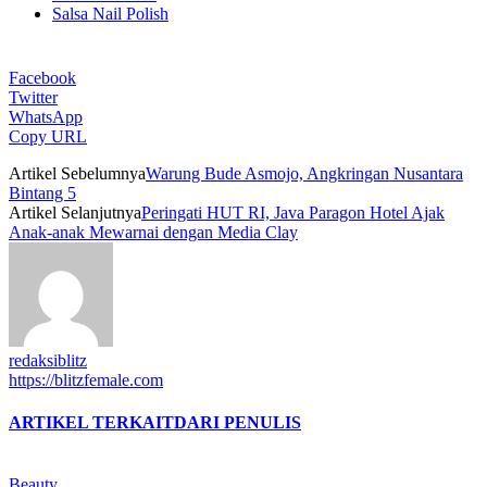
Salsa Nail Polish
Facebook
Twitter
WhatsApp
Copy URL
Artikel Sebelumnya
Warung Bude Asmojo, Angkringan Nusantara
Bintang 5
Artikel Selanjutnya
Peringati HUT RI, Java Paragon Hotel Ajak
Anak-anak Mewarnai dengan Media Clay
redaksiblitz
https://blitzfemale.com
ARTIKEL TERKAIT
DARI PENULIS
Beauty