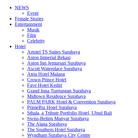
NEWS
Event
Female Stories
Entertainment
Musik
Film
Celebrity
Hotel
Artotel TS Suites Surabaya
Aston Imperial Bekasi
Aston Inn Jemursari Surabaya
Ascott Waterplace Surabaya
Atria Hotel Malang
Crown Prince Hotel
Fave Hotel Kediri
Grand Inna Tunjungan Surabaya
Midtown Residence Surabaya
PALM PARK Hotel & Convention Surabaya
PrimeBiz Hotel Surabaya
Sthala, a Tribute Portfolio Hotel, Ubud Bali
Swiss-Belinn Manyar Surabaya
The Alana Surabaya
The Southern Hotel Surabaya
Wyndham Surabaya City Centre