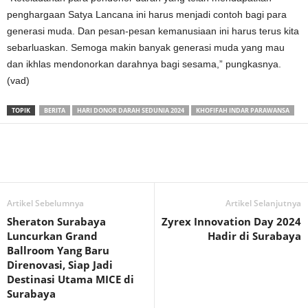
penghargaan Satya Lancana ini harus menjadi contoh bagi para
generasi muda. Dan pesan-pesan kemanusiaan ini harus terus kita
sebarluaskan. Semoga makin banyak generasi muda yang mau
dan ikhlas mendonorkan darahnya bagi sesama,” pungkasnya.
(vad)
TOPIK
BERITA
HARI DONOR DARAH SEDUNIA 2024
KHOFIFAH INDAR PARAWANSA
Artikel Sebelumnya
Artikel Selanjutnya
Sheraton Surabaya
Zyrex Innovation Day 2024
Luncurkan Grand
Hadir di Surabaya
Ballroom Yang Baru
Direnovasi, Siap Jadi
Destinasi Utama MICE di
Surabaya