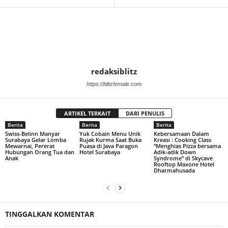
redaksiblitz
https://blitzfemale.com
ARTIKEL TERKAIT
DARI PENULIS
Berita
Berita
Berita
Swiss-Belinn Manyar
Yuk Cobain Menu Unik
Kebersamaan Dalam
Surabaya Gelar Lomba
Rujak Kurma Saat Buka
Kreasi : Cooking Class
Mewarnai, Pererat
Puasa di Java Paragon
“Menghias Pizza bersama
Hubungan Orang Tua dan
Hotel Surabaya
Adik-adik Down
Anak
Syndrome” di Skycave
Rooftop Maxone Hotel
Dharmahusada
TINGGALKAN KOMENTAR