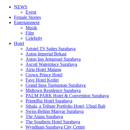
NEWS
Event
Female Stories
Entertainment
Musik
Film
Celebrity
Hotel
Artotel TS Suites Surabaya
Aston Imperial Bekasi
Aston Inn Jemursari Surabaya
Ascott Waterplace Surabaya
Atria Hotel Malang
Crown Prince Hotel
Fave Hotel Kediri
Grand Inna Tunjungan Surabaya
Midtown Residence Surabaya
PALM PARK Hotel & Convention Surabaya
PrimeBiz Hotel Surabaya
Sthala, a Tribute Portfolio Hotel, Ubud Bali
Swiss-Belinn Manyar Surabaya
The Alana Surabaya
The Southern Hotel Surabaya
Wyndham Surabaya City Centre