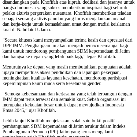
disandangkan pada Khofifah atas kiprah, dedikasi dan jasanya untuk
bangsa Indonesia yang sukses memberikan inspirasi bagi seluruh
pelaku aktivis pergerakan nusantara. Khofifah memberikan teladan
sebagai seorang aktivis panutan yang lurus menjalankan amanah
dan kerja-kerja untuk kemaslahatan umat dengan tradisi keislaman
kuat di Nahdlatul Ulama.
“Secara khusus kami menyampaikan terima kasih dan apresiasi dari
DPP IMM. Penghargaan ini akan menjadi pemacu semangat bagi
kami untuk mendorong pembangunan SDM kepemudaan di Jatim
dan bangsa ke depan yang lebih baik lagi,” tegas Khofifah.
Menurutnya ke depan yang masih membutuhkan penguatan adalah
upaya memperluas akses pendidikan dan lapangan pekerjaan,
meningkatkan kualitas layanan kesehatan, mendorong partisipasi
kepemimpinan kaum muda serta kesetaraan gender.
“Semoga kebersamaan dan kerjasama yang telah terbangun dengan
IMM dapat terus terawat dan semakin kuat. Sebab organisasi ini
merupakan kekuatan besar untuk dapat mewujudkan Indonesia
Emas 2045,” ujar Khofifah.
Lebih lanjut Khofifah menjelaskan, salah satu bukti positif
pembangunan SDM kepemudaan di Jatim terukur dalam Indeks
Pembangunan Pemuda (IPP) Jatim yang terus mengalami