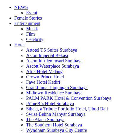
NEWS
Event
Female Stories
Entertainment
Musik
Film
Celebrity
Hotel
Artotel TS Suites Surabaya
Aston Imperial Bekasi
Aston Inn Jemursari Surabaya
Ascott Waterplace Surabaya
Atria Hotel Malang
Crown Prince Hotel
Fave Hotel Kediri
Grand Inna Tunjungan Surabaya
Midtown Residence Surabaya
PALM PARK Hotel & Convention Surabaya
PrimeBiz Hotel Surabaya
Sthala, a Tribute Portfolio Hotel, Ubud Bali
Swiss-Belinn Manyar Surabaya
The Alana Surabaya
The Southern Hotel Surabaya
Wyndham Surabaya City Centre