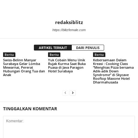
redaksiblitz
https://blitzfemale.com
ARTIKEL TERKAIT
DARI PENULIS
Berita
Berita
Berita
Swiss-Belinn Manyar
Yuk Cobain Menu Unik
Kebersamaan Dalam
Surabaya Gelar Lomba
Rujak Kurma Saat Buka
Kreasi : Cooking Class
Mewarnai, Pererat
Puasa di Java Paragon
“Menghias Pizza bersama
Hubungan Orang Tua dan
Hotel Surabaya
Adik-adik Down
Anak
Syndrome” di Skycave
Rooftop Maxone Hotel
Dharmahusada
TINGGALKAN KOMENTAR