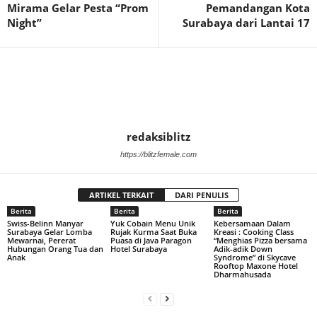
Mirama Gelar Pesta “Prom
Pemandangan Kota
Night”
Surabaya dari Lantai 17
redaksiblitz
https://blitzfemale.com
ARTIKEL TERKAIT
DARI PENULIS
Berita
Berita
Berita
Swiss-Belinn Manyar
Yuk Cobain Menu Unik
Kebersamaan Dalam
Surabaya Gelar Lomba
Rujak Kurma Saat Buka
Kreasi : Cooking Class
Mewarnai, Pererat
Puasa di Java Paragon
“Menghias Pizza bersama
Hubungan Orang Tua dan
Hotel Surabaya
Adik-adik Down
Anak
Syndrome” di Skycave
Rooftop Maxone Hotel
Dharmahusada