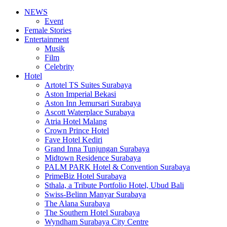
NEWS
Event
Female Stories
Entertainment
Musik
Film
Celebrity
Hotel
Artotel TS Suites Surabaya
Aston Imperial Bekasi
Aston Inn Jemursari Surabaya
Ascott Waterplace Surabaya
Atria Hotel Malang
Crown Prince Hotel
Fave Hotel Kediri
Grand Inna Tunjungan Surabaya
Midtown Residence Surabaya
PALM PARK Hotel & Convention Surabaya
PrimeBiz Hotel Surabaya
Sthala, a Tribute Portfolio Hotel, Ubud Bali
Swiss-Belinn Manyar Surabaya
The Alana Surabaya
The Southern Hotel Surabaya
Wyndham Surabaya City Centre