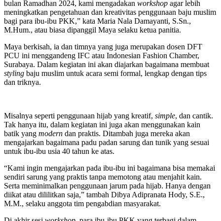
bulan Ramadhan 2024, kami mengadakan
workshop
agar lebih
meningkatkan pengetahuan dan kreativitas penggunaan baju muslim
bagi para ibu-ibu PKK,” kata Maria Nala Damayanti, S.Sn.,
M.Hum., atau biasa dipanggil Maya selaku ketua panitia.
Maya berkisah, ia dan timnya yang juga merupakan dosen DFT
PCU ini menggandeng IFC atau Indonesian Fashion Chamber,
Surabaya. Dalam kegiatan ini akan diajarkan bagaimana membuat
styling
baju muslim untuk acara semi formal, lengkap dengan tips
dan triknya.
Misalnya seperti penggunaan hijab yang kreatif,
simple
, dan cantik.
Tak hanya itu, dalam kegiatan ini juga akan menggunakan kain
batik yang
modern
dan praktis. Ditambah juga mereka akan
mengajarkan bagaimana padu padan sarung dan tunik yang sesuai
untuk ibu-ibu usia 40 tahun ke atas.
“Kami ingin mengajarkan pada ibu-ibu ini bagaimana bisa memakai
sendiri sarung yang praktis tanpa memotong atau menjahit kain.
Serta meminimalkan penggunaan jarum pada hijab. Hanya dengan
diikat atau dililitkan saja,” tambah Dibya Adipranata Hody, S.E.,
M.M., selaku anggota tim pengabdian masyarakat.
Di akhir sesi
workshop
, para ibu-ibu PKK yang terbagi dalam