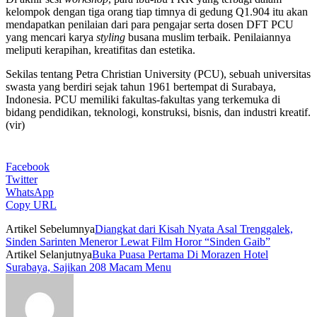
kelompok dengan tiga orang tiap timnya di gedung Q1.904 itu akan
mendapatkan penilaian dari para pengajar serta dosen DFT PCU
yang mencari karya
styling
busana muslim terbaik. Penilaiannya
meliputi kerapihan, kreatifitas dan estetika.
Sekilas tentang Petra Christian University (PCU), sebuah universitas
swasta yang berdiri sejak tahun 1961 bertempat di Surabaya,
Indonesia. PCU memiliki fakultas-fakultas yang terkemuka di
bidang pendidikan, teknologi, konstruksi, bisnis, dan industri kreatif.
(vir)
Facebook
Twitter
WhatsApp
Copy URL
Artikel Sebelumnya
Diangkat dari Kisah Nyata Asal Trenggalek,
Sinden Sarinten Meneror Lewat Film Horor “Sinden Gaib”
Artikel Selanjutnya
Buka Puasa Pertama Di Morazen Hotel
Surabaya, Sajikan 208 Macam Menu