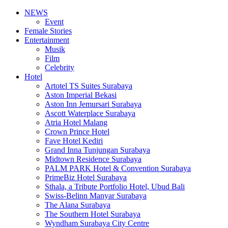
NEWS
Event
Female Stories
Entertainment
Musik
Film
Celebrity
Hotel
Artotel TS Suites Surabaya
Aston Imperial Bekasi
Aston Inn Jemursari Surabaya
Ascott Waterplace Surabaya
Atria Hotel Malang
Crown Prince Hotel
Fave Hotel Kediri
Grand Inna Tunjungan Surabaya
Midtown Residence Surabaya
PALM PARK Hotel & Convention Surabaya
PrimeBiz Hotel Surabaya
Sthala, a Tribute Portfolio Hotel, Ubud Bali
Swiss-Belinn Manyar Surabaya
The Alana Surabaya
The Southern Hotel Surabaya
Wyndham Surabaya City Centre