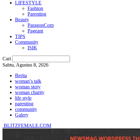
LIFESTYLE
Fashion
Parenting
Beauty
ParagonCorp
Pageant
TIPS
Community
ISIK
Cari
Sabtu, Agustus 8, 2026
Berita
woman’s talk
woman story
woman charity
life style
parenting
community
Galery
BLITZFEMALE.COM