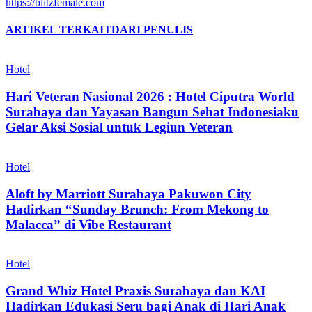
https://blitzfemale.com
ARTIKEL TERKAIT
DARI PENULIS
Hotel
Hari Veteran Nasional 2026 : Hotel Ciputra World
Surabaya dan Yayasan Bangun Sehat Indonesiaku
Gelar Aksi Sosial untuk Legiun Veteran
Hotel
Aloft by Marriott Surabaya Pakuwon City
Hadirkan “Sunday Brunch: From Mekong to
Malacca” di Vibe Restaurant
Hotel
Grand Whiz Hotel Praxis Surabaya dan KAI
Hadirkan Edukasi Seru bagi Anak di Hari Anak