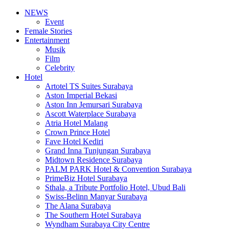
NEWS
Event
Female Stories
Entertainment
Musik
Film
Celebrity
Hotel
Artotel TS Suites Surabaya
Aston Imperial Bekasi
Aston Inn Jemursari Surabaya
Ascott Waterplace Surabaya
Atria Hotel Malang
Crown Prince Hotel
Fave Hotel Kediri
Grand Inna Tunjungan Surabaya
Midtown Residence Surabaya
PALM PARK Hotel & Convention Surabaya
PrimeBiz Hotel Surabaya
Sthala, a Tribute Portfolio Hotel, Ubud Bali
Swiss-Belinn Manyar Surabaya
The Alana Surabaya
The Southern Hotel Surabaya
Wyndham Surabaya City Centre