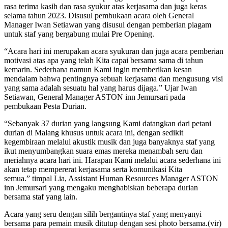
rasa terima kasih dan rasa syukur atas kerjasama dan juga keras
selama tahun 2023. Disusul pembukaan acara oleh General
Manager Iwan Setiawan yang disusul dengan pemberian piagam
untuk staf yang bergabung mulai Pre Opening.
“Acara hari ini merupakan acara syukuran dan juga acara pemberian
motivasi atas apa yang telah Kita capai bersama sama di tahun
kemarin. Sederhana namun Kami ingin memberikan kesan
mendalam bahwa pentingnya sebuah kerjasama dan mengusung visi
yang sama adalah sesuatu hal yang harus dijaga.” Ujar Iwan
Setiawan, General Manager ASTON inn Jemursari pada
pembukaan Pesta Durian.
“Sebanyak 37 durian yang langsung Kami datangkan dari petani
durian di Malang khusus untuk acara ini, dengan sedikit
kegembiraan melalui akustik musik dan juga banyaknya staf yang
ikut menyumbangkan suara emas mereka menambah seru dan
meriahnya acara hari ini. Harapan Kami melalui acara sederhana ini
akan tetap mempererat kerjasama serta komunikasi Kita
semua.” timpal Lia, Assistant Human Resources Manager ASTON
inn Jemursari yang mengaku menghabiskan beberapa durian
bersama staf yang lain.
Acara yang seru dengan silih bergantinya staf yang menyanyi
bersama para pemain musik ditutup dengan sesi photo bersama.(vir)