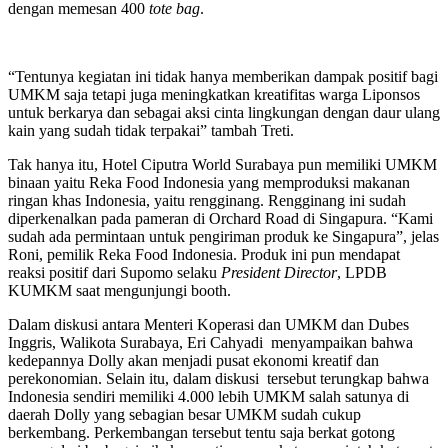
dengan memesan 400
tote bag
.
“Tentunya kegiatan ini tidak hanya memberikan dampak positif bagi
UMKM saja tetapi juga meningkatkan kreatifitas warga Liponsos
untuk berkarya dan sebagai aksi cinta lingkungan dengan daur ulang
kain yang sudah tidak terpakai” tambah Treti.
Tak hanya itu, Hotel Ciputra World Surabaya pun memiliki UMKM
binaan yaitu Reka Food Indonesia yang memproduksi makanan
ringan khas Indonesia, yaitu rengginang. Rengginang ini sudah
diperkenalkan pada pameran di Orchard Road di Singapura. “Kami
sudah ada permintaan untuk pengiriman produk ke Singapura”, jelas
Roni, pemilik Reka Food Indonesia. Produk ini pun mendapat
reaksi positif dari Supomo selaku
President Director
, LPDB
KUMKM saat mengunjungi booth.
Dalam diskusi antara Menteri Koperasi dan UMKM dan Dubes
Inggris, Walikota Surabaya, Eri Cahyadi menyampaikan bahwa
kedepannya Dolly akan menjadi pusat ekonomi kreatif dan
perekonomian. Selain itu, dalam diskusi tersebut terungkap bahwa
Indonesia sendiri memiliki 4.000 lebih UMKM salah satunya di
daerah Dolly yang sebagian besar UMKM sudah cukup
berkembang. Perkembangan tersebut tentu saja berkat gotong