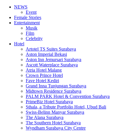
NEWS
Event
Female Stories
Entertainment
Musik
Film
Celebrity
Hotel
Artotel TS Suites Surabaya
Aston Imperial Bekasi
Aston Inn Jemursari Surabaya
Ascott Waterplace Surabaya
Atria Hotel Malang
Crown Prince Hotel
Fave Hotel Kediri
Grand Inna Tunjungan Surabaya
Midtown Residence Surabaya
PALM PARK Hotel & Convention Surabaya
PrimeBiz Hotel Surabaya
Sthala, a Tribute Portfolio Hotel, Ubud Bali
Swiss-Belinn Manyar Surabaya
The Alana Surabaya
The Southern Hotel Surabaya
Wyndham Surabaya City Centre