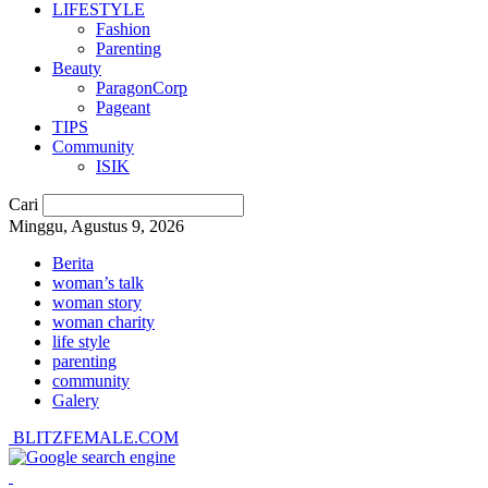
LIFESTYLE
Fashion
Parenting
Beauty
ParagonCorp
Pageant
TIPS
Community
ISIK
Cari
Minggu, Agustus 9, 2026
Berita
woman’s talk
woman story
woman charity
life style
parenting
community
Galery
BLITZFEMALE.COM