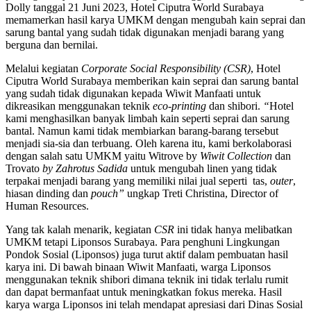
Dolly tanggal 21 Juni 2023, Hotel Ciputra World Surabaya
memamerkan hasil karya UMKM dengan mengubah kain seprai dan
sarung bantal yang sudah tidak digunakan menjadi barang yang
berguna dan bernilai.
Melalui kegiatan
Corporate Social Responsibility (CSR)
, Hotel
Ciputra World Surabaya memberikan kain seprai dan sarung bantal
yang sudah tidak digunakan kepada Wiwit Manfaati untuk
dikreasikan menggunakan teknik
eco-printing
dan shibori.
“
Hotel
kami menghasilkan banyak limbah kain seperti seprai dan sarung
bantal. Namun kami tidak membiarkan barang-barang tersebut
menjadi sia-sia dan terbuang. Oleh karena itu, kami berkolaborasi
dengan salah satu UMKM yaitu Witrove by
Wiwit Collection
dan
Trovato
by Zahrotus Sadida
untuk mengubah linen yang tidak
terpakai menjadi barang yang memiliki nilai jual seperti tas,
outer
,
hiasan dinding dan
pouch”
ungkap Treti Christina, Director of
Human Resources.
Yang tak kalah menarik, kegiatan
CSR
ini tidak hanya melibatkan
UMKM tetapi Liponsos Surabaya. Para penghuni Lingkungan
Pondok Sosial (Liponsos) juga turut aktif dalam pembuatan hasil
karya ini. Di bawah binaan Wiwit Manfaati, warga Liponsos
menggunakan teknik shibori dimana teknik ini tidak terlalu rumit
dan dapat bermanfaat untuk meningkatkan fokus mereka. Hasil
karya warga Liponsos ini telah mendapat apresiasi dari Dinas Sosial