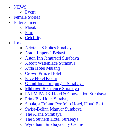
NEWS
Event
Female Stories
Entertainment
Musik
Film
Celebrity
Hotel
Artotel TS Suites Surabaya
Aston Imperial Bekasi
Aston Inn Jemursari Surabaya
Ascott Waterplace Surabaya
Atria Hotel Malang
Crown Prince Hotel
Fave Hotel Kediri
Grand Inna Tunjungan Surabaya
Midtown Residence Surabaya
PALM PARK Hotel & Convention Surabaya
PrimeBiz Hotel Surabaya
Sthala, a Tribute Portfolio Hotel, Ubud Bali
Swiss-Belinn Manyar Surabaya
The Alana Surabaya
The Southern Hotel Surabaya
Wyndham Surabaya City Centre