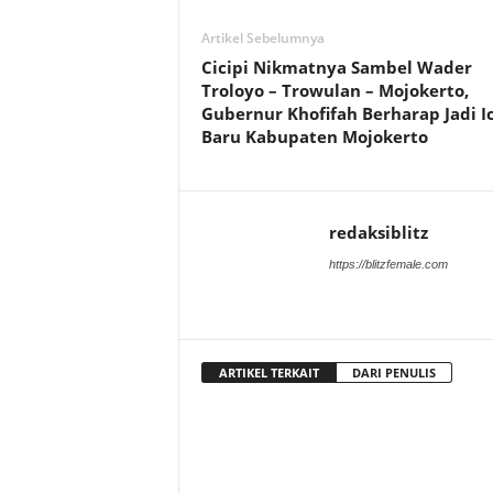
Artikel Sebelumnya
Cicipi Nikmatnya Sambel Wader
Troloyo – Trowulan – Mojokerto,
Gubernur Khofifah Berharap Jadi I
Baru Kabupaten Mojokerto
redaksiblitz
https://blitzfemale.com
ARTIKEL TERKAIT
DARI PENULIS