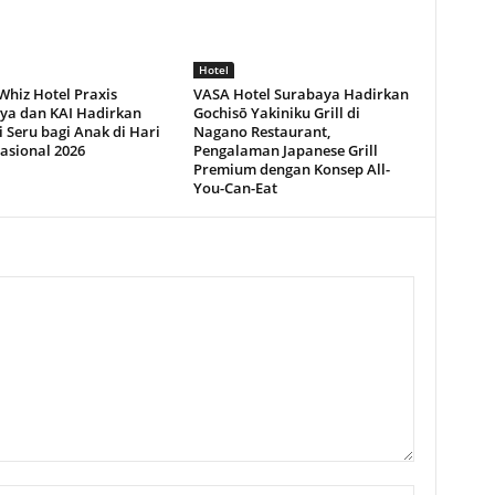
Hotel
Whiz Hotel Praxis
VASA Hotel Surabaya Hadirkan
ya dan KAI Hadirkan
Gochisō Yakiniku Grill di
 Seru bagi Anak di Hari
Nagano Restaurant,
asional 2026
Pengalaman Japanese Grill
Premium dengan Konsep All-
You-Can-Eat