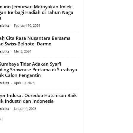
n inn Jemursari Merayakan Imlek
an Berbagi Hadiah di Tahun Naga
u
iblitz
-
Februari 10, 2024
jah Cita Rasa Nusantara Bersama
d Swiss-Belhotel Darmo
iblitz
-
Mei 5, 2024
 Surabaya Tidar Adakan Syar’i
ing Showcase Pertama di Surabaya
k Calon Pengantin
iblitz
-
April 10, 2023
er Indosat Ooredoo Hutchison Baik
k Industri dan Indonesia
iblitz
-
Januari 4, 2023