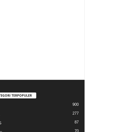
TEGORI TERPOPULER
900
277
87
S
70
y