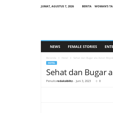
JUMAT, AGUSTUS 7, 2026
BERITA
WOMAN’S TA
B
L
I
T
Z
F
E
NEWS
FEMALE STORIES
ENT
M
A
Beranda
Hotel
Sehat dan Bugar ala Aston Mojo
L
HOTEL
E
Sehat dan Bugar a
.
C
O
Penulis
redaksiblitz
-
Juni 3, 2023
0
M