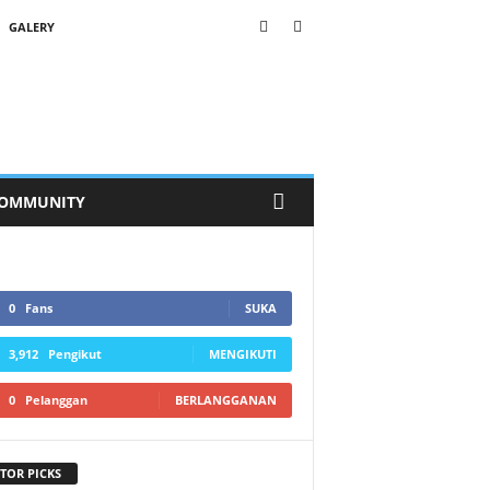
GALERY
OMMUNITY
0
Fans
SUKA
3,912
Pengikut
MENGIKUTI
0
Pelanggan
BERLANGGANAN
TOR PICKS