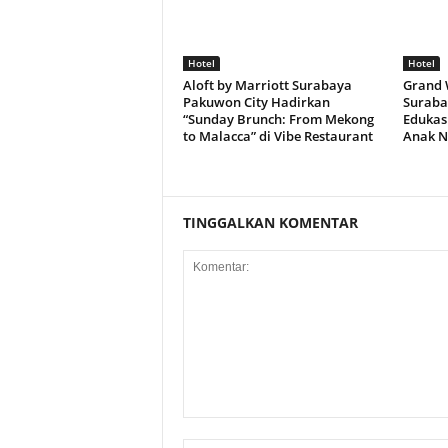
Hotel
Hotel
Aloft by Marriott Surabaya
Grand 
Pakuwon City Hadirkan
Suraba
“Sunday Brunch: From Mekong
Edukasi
to Malacca” di Vibe Restaurant
Anak N
TINGGALKAN KOMENTAR