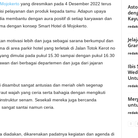
 Mojokerto
yang diresmikan pada 4 Desember 2022 terus
Asto
sisi pelayanan dan produk kepada tamu. Adapun upaya
deng
Kay
dia membantu dengan aura positif di setiap karyawan dan
ma dengan konsep Smart Hotel di Mojokerto.
redaks
Jela
kan motivasi lebih dan juga sebagai sarana berkumpul dan
Gran
di area parkir hotel yang terletak di Jalan Totok Kerot no
redaks
 yang dimulai pada pukul 15.30 sampai dengan pukul 16.30
ryawan dari berbagai departemen dan juga dari jajaran
Ibis
Wedd
Untu
ni disambut sangat antusias dan meriah oleh segenap
redaks
ut wajah yang ceria serta bahagia dengan mengikuti
Merg
 instruktur senam. Sesekali mereka juga bercanda
untu
 sangat santai namun ceria.
redaks
ma diadakan, dikarenakan padatnya kegiatan dan agenda di