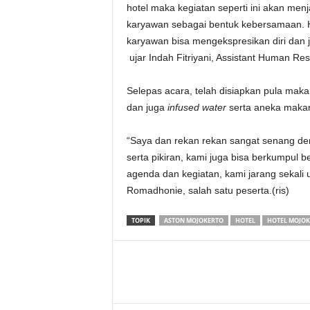
hotel maka kegiatan seperti ini akan me
karyawan sebagai bentuk kebersamaan. H
karyawan bisa mengekspresikan diri dan 
ujar Indah Fitriyani, Assistant Human R
Selepas acara, telah disiapkan pula maka
dan juga
infused water
serta aneka makana
“Saya dan rekan rekan sangat senang den
serta pikiran, kami juga bisa berkumpul 
agenda dan kegiatan, kami jarang sekali 
Romadhonie, salah satu peserta.(ris)
TOPIK
ASTON MOJOKERTO
HOTEL
HOTEL MOJOK